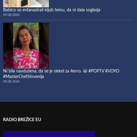
Babico so evtanazirali kljub temu, da ni dala soglasja
09.08.2026
Ni bila navdušena, da se je slekel za Amro. 😬 #POPTV #VOYO
#MasterChefSlovenija
09.08.2026
RADIO BREŽICE EU