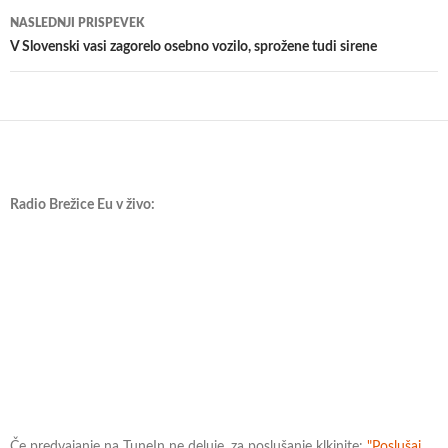
NASLEDNJI PRISPEVEK
V Slovenski vasi zagorelo osebno vozilo, sprožene tudi sirene
Radio Brežice Eu v živo:
Če predvajanje na TuneIn ne deluje, za poslušanje klkinite:
"Poslušaj