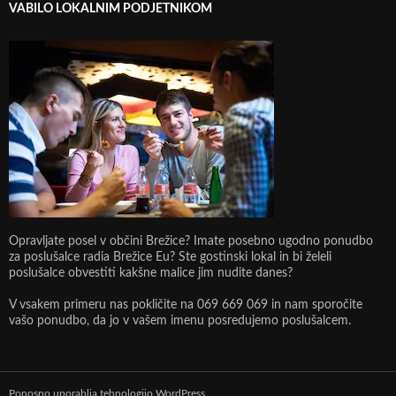
VABILO LOKALNIM PODJETNIKOM
Opravljate posel v občini Brežice? Imate posebno ugodno ponudbo
za poslušalce radia Brežice Eu? Ste gostinski lokal in bi želeli
poslušalce obvestiti kakšne malice jim nudite danes?
V vsakem primeru nas pokličite na 069 669 069 in nam sporočite
vašo ponudbo, da jo v vašem imenu posredujemo poslušalcem.
Ponosno uporablja tehnologijo WordPress