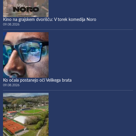
Kino na grajskem dvorišču: V torek komedija Noro
09.08.2026
Ko očala postanejo oči Velikega brata
09.08.2026