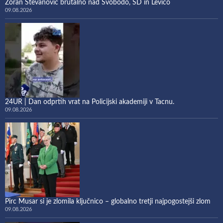
Zoran Stevanović brutalno nad Svobodo, SD in Levico
09.08.2026
24UR | Dan odprtih vrat na Policijski akademiji v Tacnu.
09.08.2026
Pirc Musar si je zlomila ključnico – globalno tretji najpogostejši zlom
09.08.2026