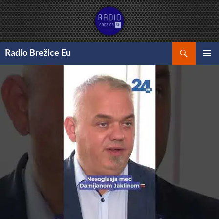
Preskoči
na
vsebino
Išči
Radio Brežice Eu
GLAVNI
MENI