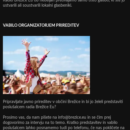
Radio Brežice Eu ob nedeljah predvajamo samo tisto glasbo, ki ste jo
ustvarili ali soustvarili lokalni glasbeniki.
VABILO ORGANIZATORJEM PRIREDITEV
Pripravljate javno prireditev v občini Brežice in bi jo želeli predstaviti
poslušalcem radia Brežice Eu?
Prosimo vas, da nam pišete na info@brezice.eu in se čim prej
dogovorimo za intervju na to temo. Kratko predstavitev in vabilo
poslušalcem lahko posnamemo tudi po telefonu, če nas pokličete na