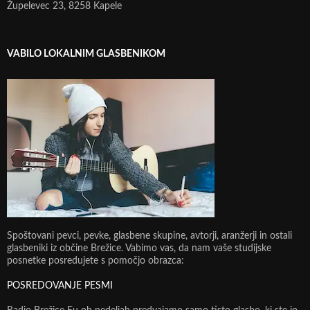
Župelevec 23, 8258 Kapele
VABILO LOKALNIM GLASBENIKOM
Spoštovani pevci, pevke, glasbene skupine, avtorji, aranžerji in ostali
glasbeniki iz občine Brežice. Vabimo vas, da nam vaše studijske
posnetke posredujete s pomočjo obrazca:
POSREDOVANJE PESMI