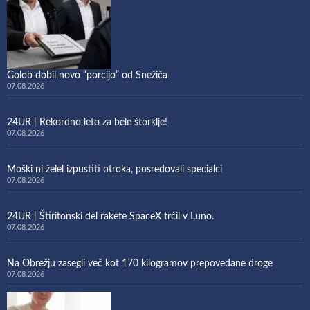
Golob dobil novo “porcijo” od Snežiča
07.08.2026
24UR | Rekordno leto za bele štorklje!
07.08.2026
Moški ni želel izpustiti otroka, posredovali specialci
07.08.2026
24UR | Štiritonski del rakete SpaceX trčil v Luno.
07.08.2026
Na Obrežju zasegli več kot 170 kilogramov prepovedane droge
07.08.2026