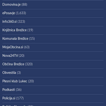
Domovina.je
(88)
ePosavje
(1.633)
info360.si
(323)
Knjižnica Brežice
(19)
Komunala Brežice
(15)
MojaObcina.si
(63)
Nova24TV
(20)
Občina Brežice
(320)
Obvestila
(3)
Plesni klub Lukec
(20)
Podkasti
(36)
Policija.si
(177)