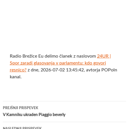
Radio Brežice Eu delimo članek z naslovom
24UR |
Spor zaradi glasovanja v parlamentu: kdo govori
resnico?
z dne, 2026-07-02 13:45:42, avtorja POPoln
kanal.
Krmarjenje
PREJŠNJI PRISPEVEK
po
V Kamniku ukraden Piaggio beverly
prispevkih
NASLEDNJI PRISPEVEK