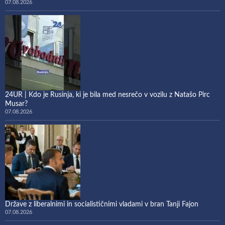
07.08.2026
24UR | Kdo je Rusinja, ki je bila med nesrečo v vozilu z Natašo Pirc
Musar?
07.08.2026
Države z liberalnimi in socialističnimi vladami v bran Tanji Fajon
07.08.2026