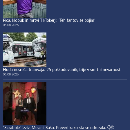
Pica, klobuk in mrtvi TikTokerji: ‘Teh fantov se bojim’
06.08.2026
Huda nesreča tramvaja: 25 poškodovanih, trije v smrtni nevarnosti
06.08.2026
“Scrabble” izziv. Melani. Sašo. Preveri kako sta se odrezala. 👇🤭