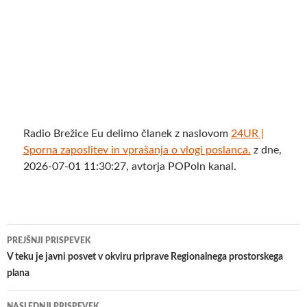
Radio Brežice Eu delimo članek z naslovom
24UR |
Sporna zaposlitev in vprašanja o vlogi poslanca.
z dne,
2026-07-01 11:30:27, avtorja POPoln kanal.
Krmarjenje
PREJŠNJI PRISPEVEK
po
V teku je javni posvet v okviru priprave Regionalnega prostorskega
plana
prispevkih
NASLEDNJI PRISPEVEK