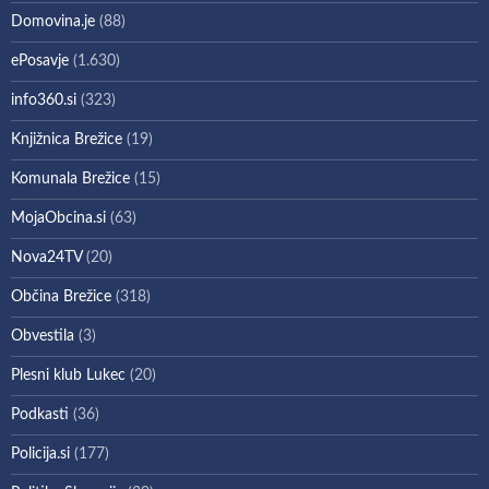
Domovina.je
(88)
ePosavje
(1.630)
info360.si
(323)
Knjižnica Brežice
(19)
Komunala Brežice
(15)
MojaObcina.si
(63)
Nova24TV
(20)
Občina Brežice
(318)
Obvestila
(3)
Plesni klub Lukec
(20)
Podkasti
(36)
Policija.si
(177)