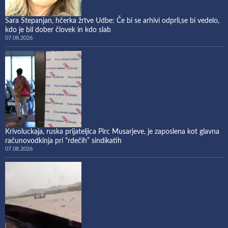
Sara Stepanjan, hčerka žrtve Udbe: Če bi se arhivi odprli,se bi vedelo,
kdo je bil dober človek in kdo slab
07.08.2026
Krivoluckaja, ruska prijateljica Pirc Musarjeve, je zaposlena kot glavna
računovodkinja pri “rdečih” sindikatih
07.08.2026