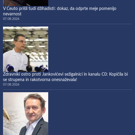
V Ceuto prišli tudi džihadisti: dokaz, da odprte meje pomenijo
nevarnost
07.08.2026
Zdravniki ostro proti Jankovićevi sežigalnici in kanalu C0: Kopičila bi
se strupena in rakotvorna onesnaževala!
07.08.2026