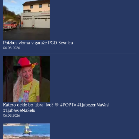
Poizkus vloma v garaže PGD Sevnica
06.08.2026
Katero dekle bo izbral Ivo? 💛 #POPTV #LjubezenNaVasi
#LjubavJeNaSelu
06.08.2026