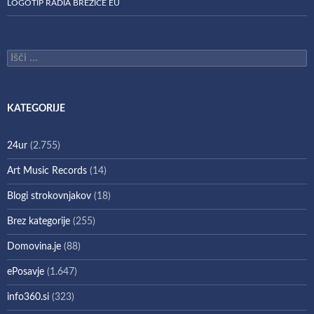
LOGOTIP RADIA BREŽICE EU
Išči:
KATEGORIJE
24ur
(2.755)
Art Music Records
(14)
Blogi strokovnjakov
(18)
Brez kategorije
(255)
Domovina.je
(88)
ePosavje
(1.647)
info360.si
(323)