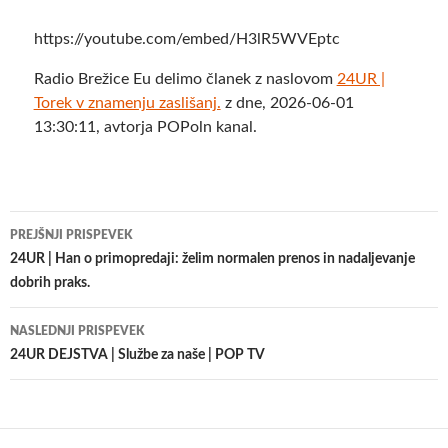
https://youtube.com/embed/H3lR5WVEptc
Radio Brežice Eu delimo članek z naslovom
24UR |
Torek v znamenju zaslišanj.
z dne, 2026-06-01
13:30:11, avtorja POPoln kanal.
Krmarjenje
PREJŠNJI PRISPEVEK
po
24UR | Han o primopredaji: želim normalen prenos in nadaljevanje
dobrih praks.
prispevkih
NASLEDNJI PRISPEVEK
24UR DEJSTVA | Službe za naše | POP TV