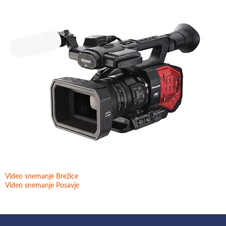
Video snemanje Brežice
Video snemanje Posavje