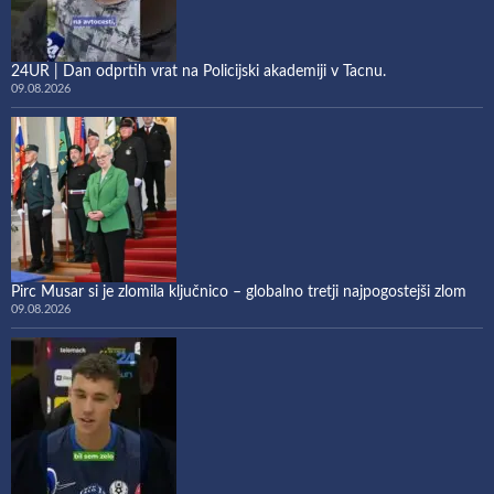
24UR | Dan odprtih vrat na Policijski akademiji v Tacnu.
09.08.2026
Pirc Musar si je zlomila ključnico – globalno tretji najpogostejši zlom
09.08.2026