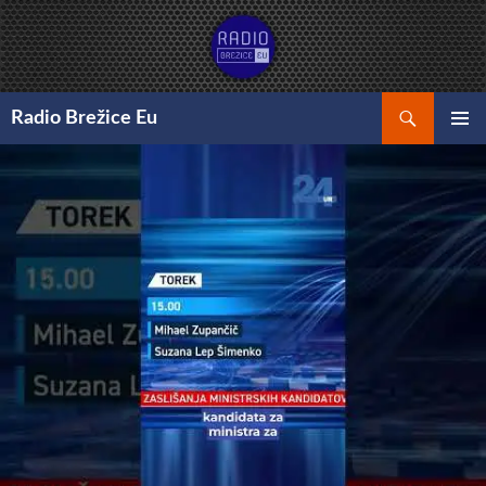
Preskoči
na
vsebino
Išči
Radio Brežice Eu
GLAVNI
MENI