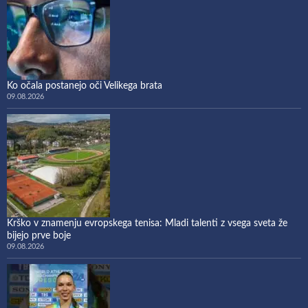
Ko očala postanejo oči Velikega brata
09.08.2026
Krško v znamenju evropskega tenisa: Mladi talenti z vsega sveta že
bijejo prve boje
09.08.2026