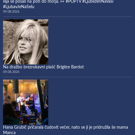
Ilija se pošali na poti do morja. 👀 #POPTV #LjubezenNaVasi
#LjubavJeNaSelu
09.08.2026
Na dražbo brezrokavni plašč Brigitte Bardot
09.08.2026
Hana Grubič pričarala čudovit večer, nato se ji je pridružila še mama
Manca