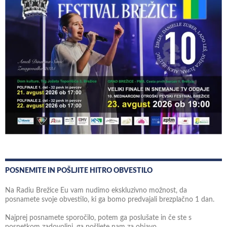
POSNEMITE IN POŠLJITE HITRO OBVESTILO
Na Radiu Brežice Eu vam nudimo ekskluzivno možnost, da
posnamete svoje obvestilo, ki ga bomo predvajali brezplačno 1 dan.
Najprej posnamete sporočilo, potem ga poslušate in če ste s
posnetkom zadovoljni, ga pošljete nam za objavo.