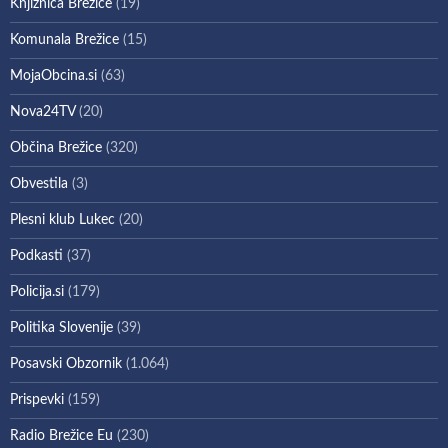
Knjižnica Brežice
(19)
Komunala Brežice
(15)
MojaObcina.si
(63)
Nova24TV
(20)
Občina Brežice
(320)
Obvestila
(3)
Plesni klub Lukec
(20)
Podkasti
(37)
Policija.si
(179)
Politika Slovenije
(39)
Posavski Obzornik
(1.064)
Prispevki
(159)
Radio Brežice Eu
(230)