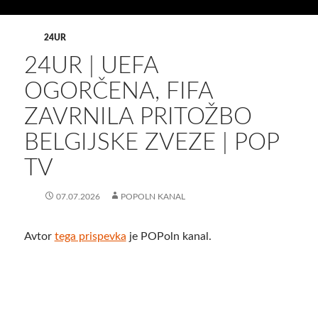
24UR
24UR | UEFA
OGORČENA, FIFA
ZAVRNILA PRITOŽBO
BELGIJSKE ZVEZE | POP
TV
07.07.2026
POPOLN KANAL
Avtor
tega prispevka
je POPoln kanal.