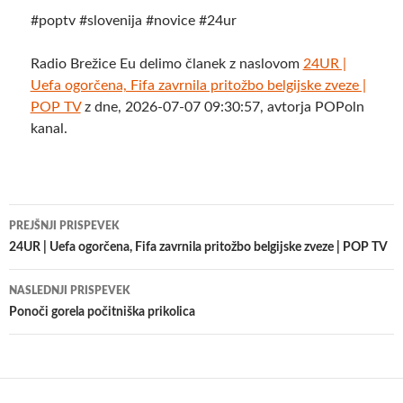
#poptv #slovenija #novice #24ur
Radio Brežice Eu delimo članek z naslovom
24UR |
Uefa ogorčena, Fifa zavrnila pritožbo belgijske zveze |
POP TV
z dne, 2026-07-07 09:30:57, avtorja POPoln
kanal.
Krmarjenje
PREJŠNJI PRISPEVEK
po
24UR | Uefa ogorčena, Fifa zavrnila pritožbo belgijske zveze | POP TV
prispevkih
NASLEDNJI PRISPEVEK
Ponoči gorela počitniška prikolica