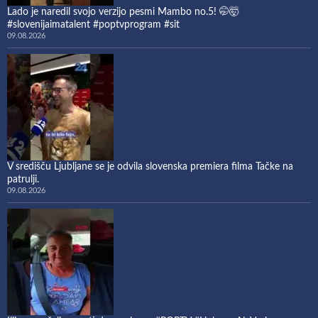
Lado je naredil svojo verzijo pesmi Mambo no.5! 🤭🤯
#slovenijaimatalent #poptvprogram #sit
09.08.2026
V središču Ljubljane se je odvila slovenska premiera filma Tačke na
patrulji.
09.08.2026