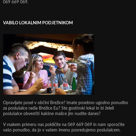
069 669 069.
VABILO LOKALNIM PODJETNIKOM
Opravljate posel v občini Brežice? Imate posebno ugodno ponudbo
za poslušalce radia Brežice Eu? Ste gostinski lokal in bi želeli
poslušalce obvestiti kakšne malice jim nudite danes?
V vsakem primeru nas pokličite na 069 669 069 in nam sporočite
vašo ponudbo, da jo v vašem imenu posredujemo poslušalcem.