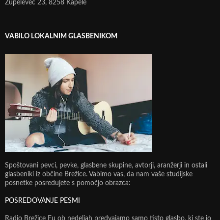
Župelevec 23, 8258 Kapele
VABILO LOKALNIM GLASBENIKOM
Spoštovani pevci, pevke, glasbene skupine, avtorji, aranžerji in ostali
glasbeniki iz občine Brežice. Vabimo vas, da nam vaše studijske
posnetke posredujete s pomočjo obrazca:
POSREDOVANJE PESMI
Radio Brežice Eu ob nedeljah predvajamo samo tisto glasbo, ki ste jo