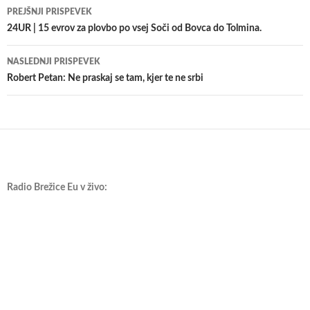
Krmarjenje
PREJŠNJI PRISPEVEK
po
24UR | 15 evrov za plovbo po vsej Soči od Bovca do Tolmina.
prispevkih
NASLEDNJI PRISPEVEK
Robert Petan: Ne praskaj se tam, kjer te ne srbi
Radio Brežice Eu v živo: