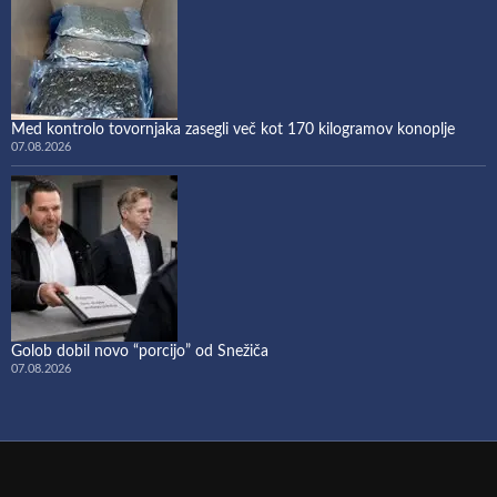
Med kontrolo tovornjaka zasegli več kot 170 kilogramov konoplje
07.08.2026
Golob dobil novo “porcijo” od Snežiča
07.08.2026