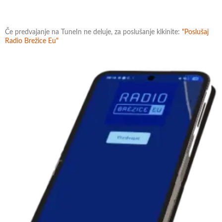
Če predvajanje na TuneIn ne deluje, za poslušanje klkinite:
"Poslušaj
Radio Brežice Eu"