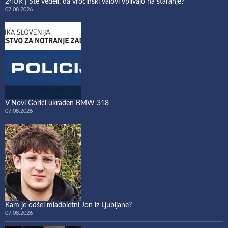
24UR | Ste vedeli, da vročinski valovi vplivajo na staranje?
07.08.2026
V Novi Gorici ukraden BMW 318
07.08.2026
Kam je odšel mladoletni Jon iz Ljubljane?
07.08.2026