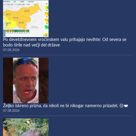
Po devetdnevnem vročinskem valu prihajajo nevihte: Od severa se
bodo širile nad večji del države
07.08.2026
Željko iskreno prizna, da nikoli ne bi nikogar namerno prizadel. 😔❤️
07.08.2026