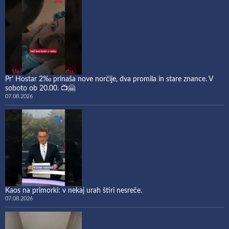
Pr’ Hostar 2‰ prinaša nove norčije, dva promila in stare znance. V
soboto ob 20.00. 📺🤗
07.08.2026
Kaos na primorki: v nekaj urah štiri nesreče.
07.08.2026