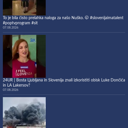
To je bila čisto prelahka naloga za našo Nuško. 🤭 #slovenijaimatalent
#poptvprogram #sit
07.08.2026
24UR | Bosta Ljubljana in Slovenija znali izkoristiti obisk Luke Dončića
in LA Lakersov?
07.08.2026