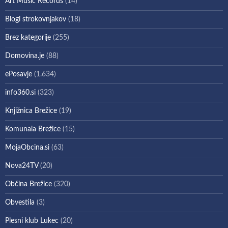
Art Music Records
(14)
Blogi strokovnjakov
(18)
Brez kategorije
(255)
Domovina.je
(88)
ePosavje
(1.634)
info360.si
(323)
Knjižnica Brežice
(19)
Komunala Brežice
(15)
MojaObcina.si
(63)
Nova24TV
(20)
Občina Brežice
(320)
Obvestila
(3)
Plesni klub Lukec
(20)