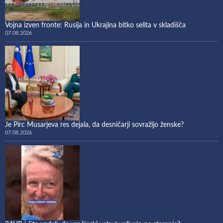
Vojna izven fronte: Rusija in Ukrajina bitko selita v skladišča
07.08.2026
Je Pirc Musarjeva res dejala, da desničarji sovražijo ženske?
07.08.2026