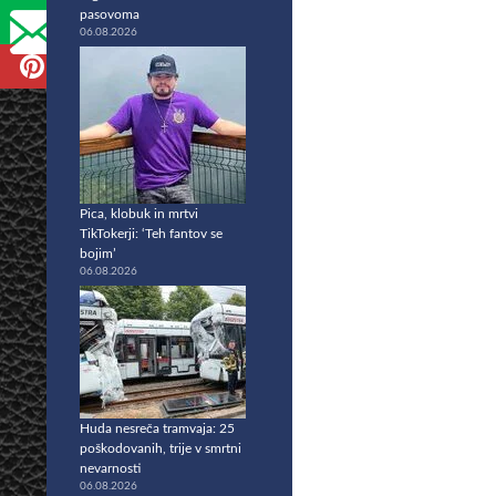
pasovoma
06.08.2026
Pica, klobuk in mrtvi
TikTokerji: ‘Teh fantov se
bojim’
06.08.2026
Huda nesreča tramvaja: 25
poškodovanih, trije v smrtni
nevarnosti
06.08.2026