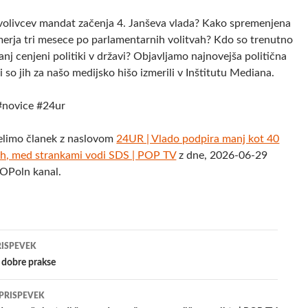
volivcev mandat začenja 4. Janševa vlada? Kako spremenjena
merja tri mesece po parlamentarnih volitvah? Kdo so trenutno
anj cenjeni politiki v državi? Objavljamo najnovejša politična
i so jih za našo medijsko hišo izmerili v Inštitutu Mediana.
#novice #24ur
elimo članek z naslovom
24UR | Vlado podpira manj kot 40
ih, med strankami vodi SDS | POP TV
z dne, 2026-06-29
POPoln kanal.
jenje
RISPEVEK
dobre prakse
evkih
 PRISPEVEK