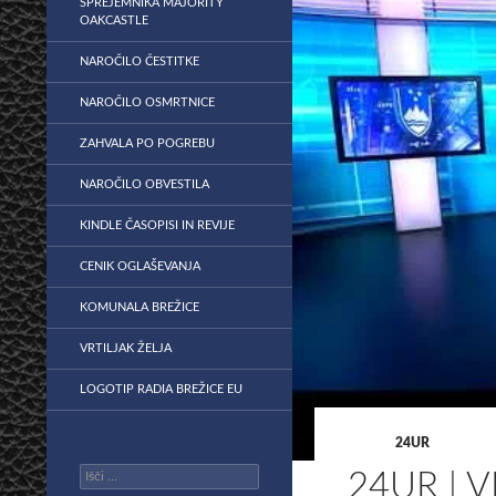
SPREJEMNIKA MAJORITY
OAKCASTLE
NAROČILO ČESTITKE
NAROČILO OSMRTNICE
ZAHVALA PO POGREBU
NAROČILO OBVESTILA
KINDLE ČASOPISI IN REVIJE
CENIK OGLAŠEVANJA
KOMUNALA BREŽICE
VRTILJAK ŽELJA
LOGOTIP RADIA BREŽICE EU
24UR
Išči:
24UR | 