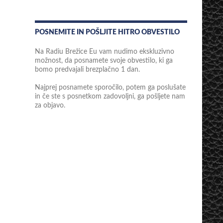
POSNEMITE IN POŠLJITE HITRO OBVESTILO
Na Radiu Brežice Eu vam nudimo ekskluzivno
možnost, da posnamete svoje obvestilo, ki ga
bomo predvajali brezplačno 1 dan.
Najprej posnamete sporočilo, potem ga poslušate
in če ste s posnetkom zadovoljni, ga pošljete nam
za objavo.