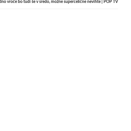
dno vroče bo tudi še v sredo, možne supercelične nevihte | POP TV