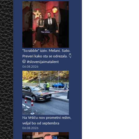
“Scrabble” izziv. Melani. Sašo.
Preveri kako sta se odrezala. 👇
🤭 #slovenijaimatalent
06.08.2026
Na Vršiču nov prometni režim,
veljal bo od septembra
06.08.2026