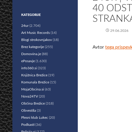
40 ODS
KATEGORIJE
STRANKA
24ur
(2.704)
29.06.2026
Art Music Records
(14)
Blogi strokovnjakov
(18)
Avtor
tega prispev
Brez kategorije
(255)
Domovina.je
(88)
ePosavje
(1.630)
info360.si
(323)
Knjižnica Brežice
(19)
Komunala Brežice
(15)
MojaObcina.si
(63)
Nova24TV
(20)
Občina Brežice
(318)
Obvestila
(3)
Plesni klub Lukec
(20)
Podkasti
(36)
Policija.si
(177)