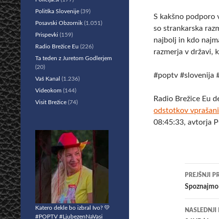
Politika Slovenije
(39)
S kakšno podporo 
Posavski Obzornik
(1.051)
so strankarska raz
Prispevki
(159)
najbolj in kdo najm
Radio Brežice Eu
(226)
razmerja v državi, k
Ta teden z Juretom Godlerjem
(20)
#poptv #slovenija 
Vaš Kanal
(1.236)
Videokom
(144)
Radio Brežice Eu d
Visit Brežice
(74)
odstotkov vprašan
08:45:33, avtorja 
Krmar
PREJŠNJI P
po
Spoznajmo 
prisp
Katero dekle bo izbral Ivo? 💛
NASLEDNJI
#POPTV #LjubezenNaVasi