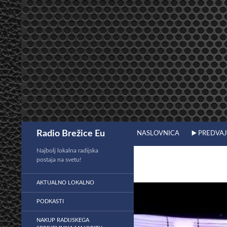
Preskoči
na
vsebino
Išči
Radio Brežice Eu
NASLOVNICA
▶️ PREDVA
Najbolj lokalna radijska
postaja na svetu!
AKTUALNO LOKALNO
PODKASTI
NAKUP RADIJSKEGA