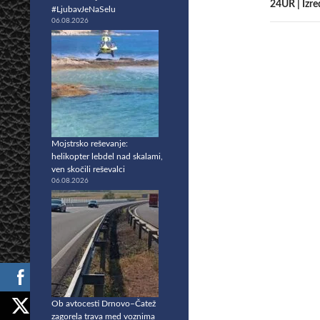
24UR | Izre
#LjubavJeNaSelu
06.08.2026
Mojstrsko reševanje:
helikopter lebdel nad skalami,
ven skočili reševalci
06.08.2026
Ob avtocesti Drnovo–Čatež
zagorela trava med voznima