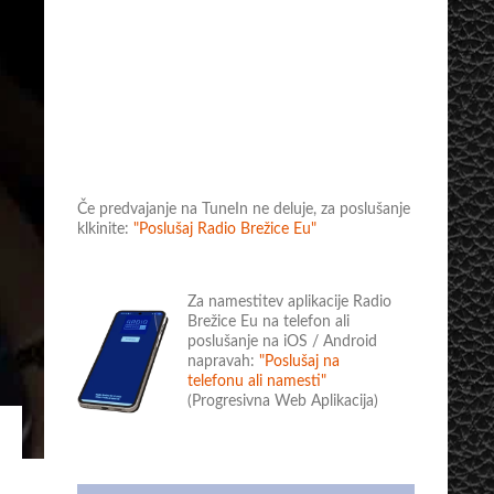
Če predvajanje na TuneIn ne deluje, za poslušanje
klkinite:
"Poslušaj Radio Brežice Eu"
Za namestitev aplikacije Radio
Brežice Eu na telefon ali
poslušanje na iOS / Android
napravah:
"Poslušaj na
telefonu ali namesti"
(Progresivna Web Aplikacija)