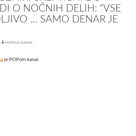
I O NOČNIH DELIH: “VSE
DLJIVO … SAMO DENAR JE
POPOLN KANAL
ka
je POPoln kanal.