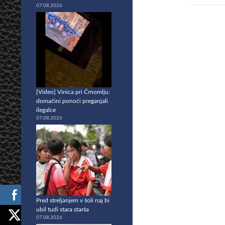
07.08.2026
[Video] Vinica pri Črnomlju:
domačini ponoči preganjali
ilegalce
07.08.2026
Pred streljanjem v šoli naj bi
ubil tudi stara starša
07.08.2026