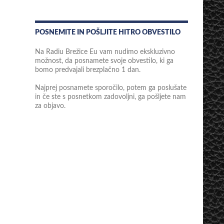
POSNEMITE IN POŠLJITE HITRO OBVESTILO
Na Radiu Brežice Eu vam nudimo ekskluzivno
možnost, da posnamete svoje obvestilo, ki ga
bomo predvajali brezplačno 1 dan.
Najprej posnamete sporočilo, potem ga poslušate
in če ste s posnetkom zadovoljni, ga pošljete nam
za objavo.