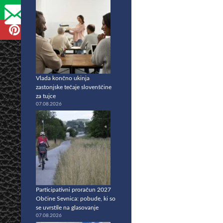
Vlada končno ukinja
zastonjske tečaje slovenščine
za tujce
07.08.2026
Participativni proračun 2027
Občine Sevnica: pobude, ki so
se uvrstile na glasovanje
07.08.2026