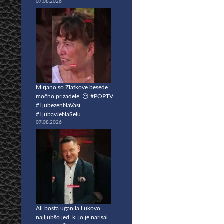
07.08.2026
Mirjano so Zlatkove besede
močno prizadele. 😔 #POPTV
#LjubezenNaVasi
#LjubavJeNaSelu
07.08.2026
Ali bosta uganila Lukovo
najljubšo jed, ki jo je narisal