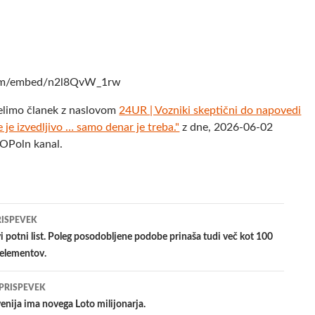
com/embed/n2l8QvW_1rw
elimo članek z naslovom
24UR | Vozniki skeptični do napovedi
e je izvedljivo … samo denar je treba."
z dne, 2026-06-02
POPoln kanal.
jenje
RISPEVEK
 potni list. Poleg posodobljene podobe prinaša tudi več kot 100
 elementov.
evkih
 PRISPEVEK
enija ima novega Loto milijonarja.