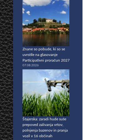
Znane so pobude, ki so se
uvrstile na glasovanje
Participativni proračun 2027
07.08.2026
Štajerska: zaradi hude suše
prepoved zalivanja vrtov,
polnjenja bazenov in pranja
vozil v 16 občinah