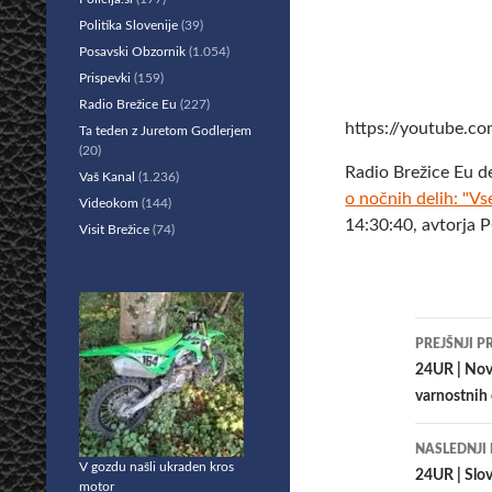
Politika Slovenije
(39)
Posavski Obzornik
(1.054)
Prispevki
(159)
Radio Brežice Eu
(227)
https://youtube.
Ta teden z Juretom Godlerjem
(20)
Radio Brežice Eu d
Vaš Kanal
(1.236)
o nočnih delih: "Vs
Videokom
(144)
14:30:40, avtorja 
Visit Brežice
(74)
Krmar
PREJŠNJI P
po
24UR | Novi
varnostnih
prisp
NASLEDNJI
V gozdu našli ukraden kros
24UR | Slov
motor