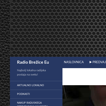
Preskoči
na
vsebino
Išči
Radio Brežice Eu
NASLOVNICA
▶️ PREDVA
Najbolj lokalna radijska
postaja na svetu!
AKTUALNO LOKALNO
PODKASTI
NAKUP RADIJSKEGA