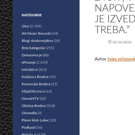
NAPOVED
KATEGORIJE
JE IZVE
24ur
(2.709)
TREBA.”
Art Music Records
(14)
Blogi strokovnjakov
(18)
02.06.2026
Brez kategorije
(255)
Domovina.je
(88)
Avtor
tega prispev
ePosavje
(1.633)
info360.si
(323)
Knjižnica Brežice
(19)
Komunala Brežice
(15)
MojaObcina.si
(63)
Nova24TV
(20)
Občina Brežice
(318)
Obvestila
(3)
Plesni klub Lukec
(20)
Podkasti
(36)
Policija.si
(177)