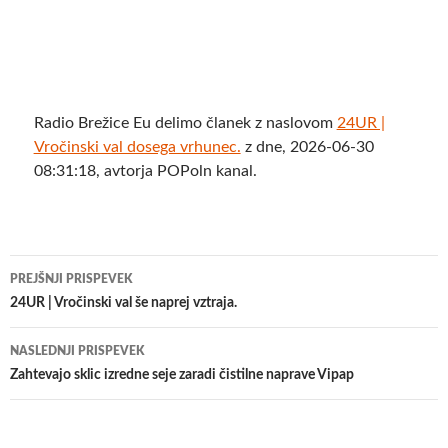
Radio Brežice Eu delimo članek z naslovom
24UR |
Vročinski val dosega vrhunec.
z dne, 2026-06-30
08:31:18, avtorja POPoln kanal.
Krmarjenje
PREJŠNJI PRISPEVEK
po
24UR | Vročinski val še naprej vztraja.
prispevkih
NASLEDNJI PRISPEVEK
Zahtevajo sklic izredne seje zaradi čistilne naprave Vipap