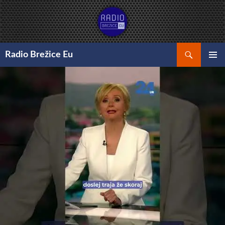
Preskoči
na
vsebino
Išči
Radio Brežice Eu
GLAVNI
MENI