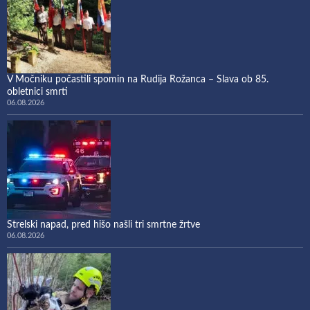
V Močniku počastili spomin na Rudija Rožanca – Slava ob 85.
obletnici smrti
06.08.2026
Strelski napad, pred hišo našli tri smrtne žrtve
06.08.2026