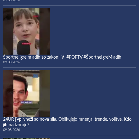
09.08.2026
Športne igre mladih so zakon! 🏅 #POPTV #ŠportneIgreMladih
09.08.2026
24UR┃Vplivneži so nova sila. Oblikujejo mnenja, trende, volitve. Kdo
jih nadzoruje?
09.08.2026