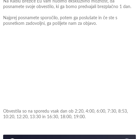
Na Radiu Brežice Eu vam nudimo ekskluzivno možnost, da
posnamete svoje obvestilo, ki ga bomo predvajali brezplačno 1 dan.
Najprej posnamete sporočilo, potem ga poslušate in če ste s
posnetkom zadovoljni, ga pošljete nam za objavo.
Obvestila so na sporedu vsak dan ob 2:20, 4:00, 6:00, 7:30, 8:53,
10:20, 12:20, 13:30 in 16:30, 18:00, 19:00.