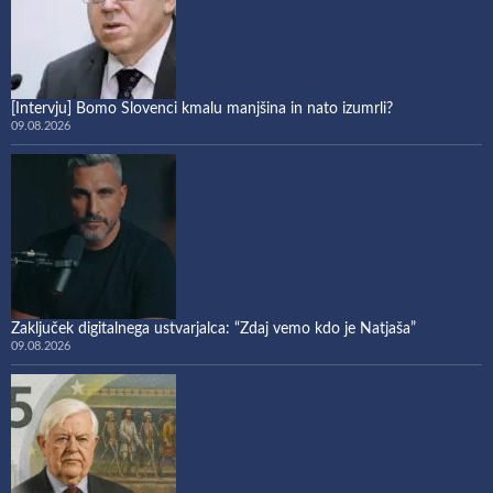
[Intervju] Bomo Slovenci kmalu manjšina in nato izumrli?
09.08.2026
Zaključek digitalnega ustvarjalca: “Zdaj vemo kdo je Natjaša”
09.08.2026