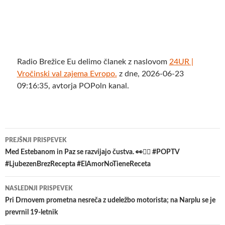
Radio Brežice Eu delimo članek z naslovom
24UR |
Vročinski val zajema Evropo.
z dne, 2026-06-23
09:16:35, avtorja POPoln kanal.
Krmarjenje
PREJŠNJI PRISPEVEK
po
Med Estebanom in Paz se razvijajo čustva. 👀❤️‍🔥 #POPTV
#LjubezenBrezRecepta #ElAmorNoTieneReceta
prispevkih
NASLEDNJI PRISPEVEK
​Pri Drnovem prometna nesreča z udeležbo motorista; na Narplu se je
prevrnil 19-letnik