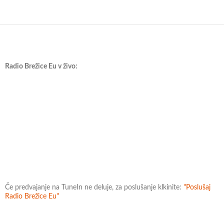
Radio Brežice Eu v živo:
Če predvajanje na TuneIn ne deluje, za poslušanje klkinite:
"Poslušaj
Radio Brežice Eu"