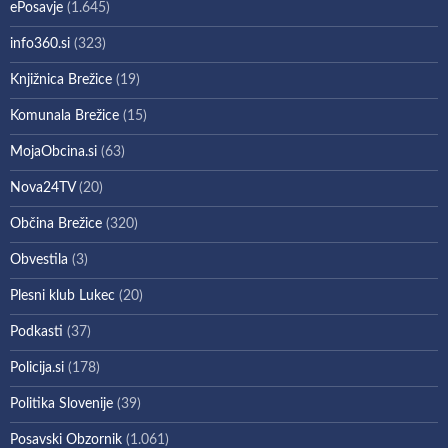
ePosavje
(1.645)
info360.si
(323)
Knjižnica Brežice
(19)
Komunala Brežice
(15)
MojaObcina.si
(63)
Nova24TV
(20)
Občina Brežice
(320)
Obvestila
(3)
Plesni klub Lukec
(20)
Podkasti
(37)
Policija.si
(178)
Politika Slovenije
(39)
Posavski Obzornik
(1.061)