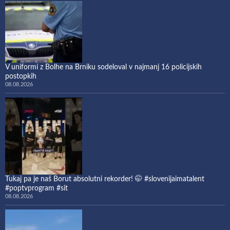
V uniformi z Bolhe na Brniku sodeloval v najmanj 16 policijskih
postopkih
08.08.2026
Tukaj pa je naš Borut absolutni rekorder! 🤭 #slovenijaimatalent
#poptvprogram #sit
08.08.2026