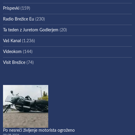
Prispevki
(159)
Radio Brežice Eu
(230)
Ta teden z Juretom Godlerjem
(20)
Vaš Kanal
(1.236)
Videokom
(144)
Visit Brežice
(74)
Po nesreči življenje motorista ogroženo