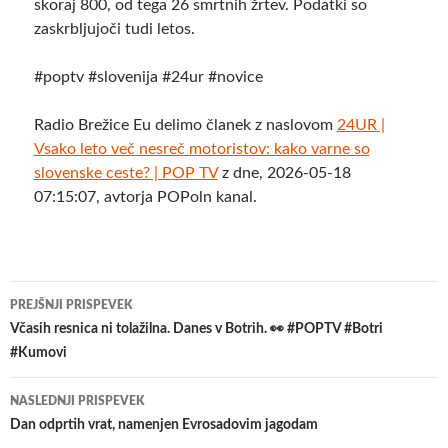
skoraj 800, od tega 26 smrtnih žrtev. Podatki so
zaskrbljujoči tudi letos.
#poptv #slovenija #24ur #novice
Radio Brežice Eu delimo članek z naslovom
24UR |
Vsako leto več nesreč motoristov: kako varne so
slovenske ceste? | POP TV
z dne, 2026-05-18
07:15:07, avtorja POPoln kanal.
Krmarjenje
PREJŠNJI PRISPEVEK
po
Včasih resnica ni tolažilna. Danes v Botrih. 👀 #POPTV #Botri
#Kumovi
prispevkih
NASLEDNJI PRISPEVEK
Dan odprtih vrat, namenjen Evrosadovim jagodam