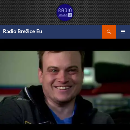
Preskoči
na
vsebino
Išči
Radio Brežice Eu
GLAVNI
MENI