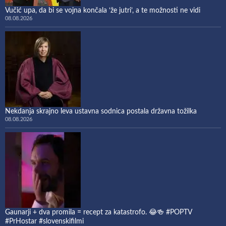
Vučić upa, da bi se vojna končala ‘že jutri’, a te možnosti ne vidi
08.08.2026
Nekdanja skrajno leva ustavna sodnica postala državna tožilka
08.08.2026
Gaunarji + dva promila = recept za katastrofo. 😂🍻 #POPTV
#PrHostar #slovenskifilmi