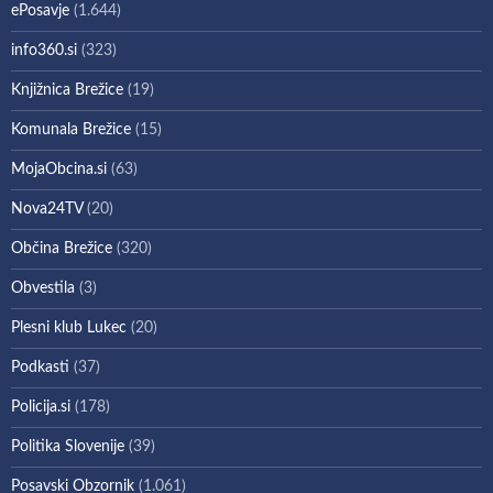
ePosavje
(1.644)
info360.si
(323)
Knjižnica Brežice
(19)
Komunala Brežice
(15)
MojaObcina.si
(63)
Nova24TV
(20)
Občina Brežice
(320)
Obvestila
(3)
Plesni klub Lukec
(20)
Podkasti
(37)
Policija.si
(178)
Politika Slovenije
(39)
Posavski Obzornik
(1.061)