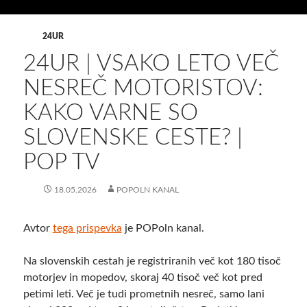
24UR
24UR | VSAKO LETO VEČ
NESREČ MOTORISTOV:
KAKO VARNE SO
SLOVENSKE CESTE? |
POP TV
18.05.2026
POPOLN KANAL
Avtor
tega prispevka
je POPoln kanal.
Na slovenskih cestah je registriranih več kot 180 tisoč
motorjev in mopedov, skoraj 40 tisoč več kot pred
petimi leti. Več je tudi prometnih nesreč, samo lani