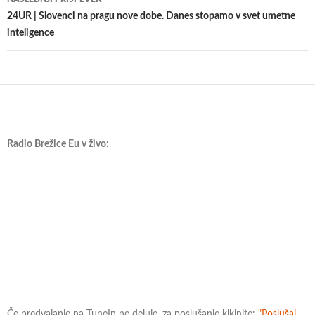
24UR | Slovenci na pragu nove dobe. Danes stopamo v svet umetne
inteligence
Radio Brežice Eu v živo:
Če predvajanje na TuneIn ne deluje, za poslušanje klkinite:
"Poslušaj