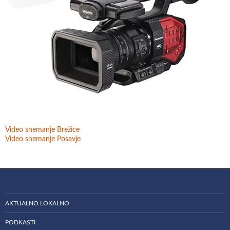
Video snemanje Brežice
Video snemanje Posavje
AKTUALNO LOKALNO
PODKASTI