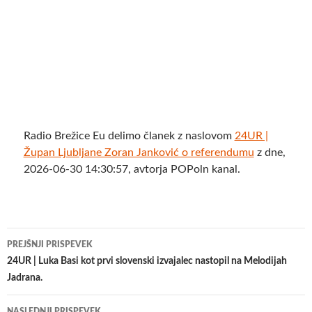
Radio Brežice Eu delimo članek z naslovom
24UR |
Župan Ljubljane Zoran Janković o referendumu
z dne,
2026-06-30 14:30:57, avtorja POPoln kanal.
Krmarjenje
PREJŠNJI PRISPEVEK
po
24UR | Luka Basi kot prvi slovenski izvajalec nastopil na Melodijah
Jadrana.
prispevkih
NASLEDNJI PRISPEVEK