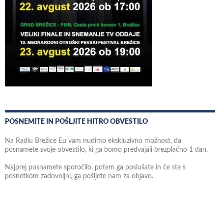
POSNEMITE IN POŠLJITE HITRO OBVESTILO
Na Radiu Brežice Eu vam nudimo ekskluzivno možnost, da
posnamete svoje obvestilo, ki ga bomo predvajali brezplačno 1 dan.
Najprej posnamete sporočilo, potem ga poslušate in če ste s
posnetkom zadovoljni, ga pošljete nam za objavo.