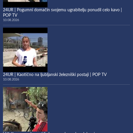
24UR | Pogumni domačin svojemu ugrabitelju ponudil celo kavo |
POP TV
10.08.2026
24UR | Kaotično na ljubljanski železniški postaji | POP TV
10.08.2026