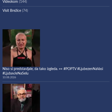
Videokom
(144)
Visit Brežice
(74)
Niso si predstavljale, da tako izgleda. 👀 #POPTV #LjubezenNaVasi
#LjubavJeNaSelu
10.08.2026