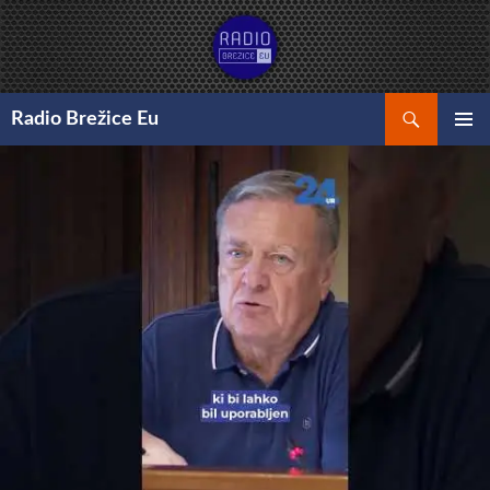
Preskoči
na
vsebino
Išči
Radio Brežice Eu
GLAVNI
MENI