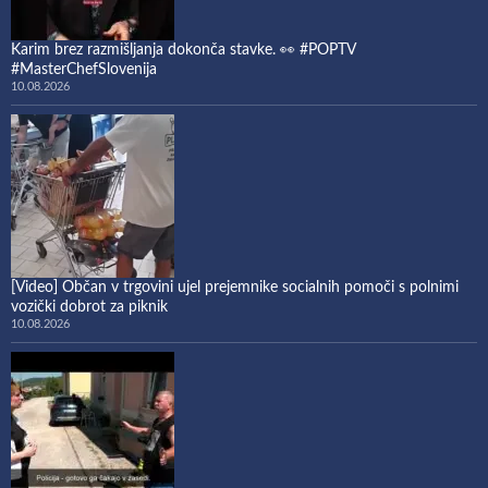
Karim brez razmišljanja dokonča stavke. 👀 #POPTV
#MasterChefSlovenija
10.08.2026
[Video] Občan v trgovini ujel prejemnike socialnih pomoči s polnimi
vozički dobrot za piknik
10.08.2026