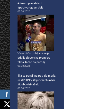
#slovenijaimatalent
#poptvprogram #sit
09.08.2026
V središču Ljubljane se je
odvila slovenska premiera
filma Tačke na patrulji.
09.08.2026
Ilija se pošali na poti do morja.
👀 #POPTV #LjubezenNaVasi
#LjubavJeNaSelu
09.08.2026