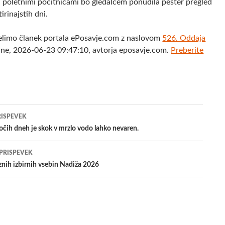
 poletnimi počitnicami bo gledalcem ponudila pester pregled
irinajstih dni.
elimo članek portala ePosavje.com z naslovom
526. Oddaja
ne, 2026-06-23 09:47:10, avtorja eposavje.com.
Preberite
jenje
RISPEVEK
očih dneh je skok v mrzlo vodo lahko nevaren.
evkih
 PRISPEVEK
nih izbirnih vsebin Nadiža 2026