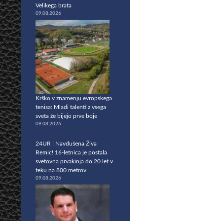
Velikega brata
09.08.2026
Krško v znamenju evropskega
tenisa: Mladi talenti z vsega
sveta že bijejo prve boje
09.08.2026
24UR | Navdušena Živa
Remic! 16-letnica je postala
svetovna prvakinja do 20 let v
teku na 800 metrov
09.08.2026