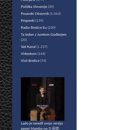
Politika Slovenije
(39)
Posavski Obzornik
(1.063)
Prispevki
(159)
Radio Brežice Eu
(230)
Ta teden z Juretom Godlerjem
(20)
Vaš Kanal
(1.237)
Videokom
(144)
Visit Brežice
(74)
Lado je naredil svojo verzijo
pesmi Mambo no.5! 🤭🤯