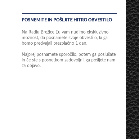
POSNEMITE IN POŠLJITE HITRO OBVESTILO
Na Radiu Brežice Eu vam nudimo ekskluzivno
možnost, da posnamete svoje obvestilo, ki ga
bomo predvajali brezplačno 1 dan.
Najprej posnamete sporočilo, potem ga poslušate
in če ste s posnetkom zadovoljni, ga pošljete nam
za objavo.