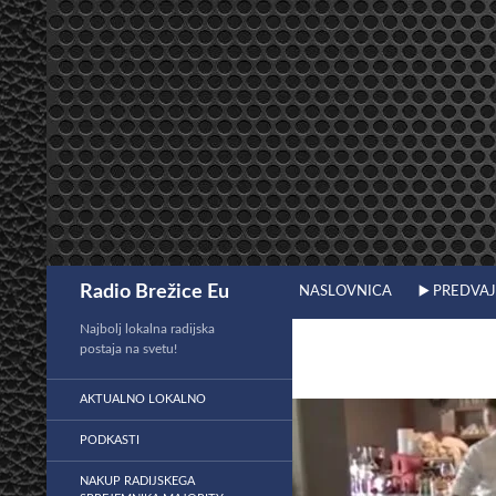
Preskoči
na
vsebino
Išči
Radio Brežice Eu
NASLOVNICA
▶️ PREDVA
Najbolj lokalna radijska
postaja na svetu!
AKTUALNO LOKALNO
PODKASTI
NAKUP RADIJSKEGA