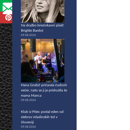
Na dražbo brezrokavni plašč
Brigitte Bardot
09.08.2026
Hana Grubič pričarala čudovit
večer, nato se ji je pridružila še
mama Manca
09.08.2026
Klub iz Pišec postal eden od
stebrov mladinskih šol v
Sloveniji
09.08.2026