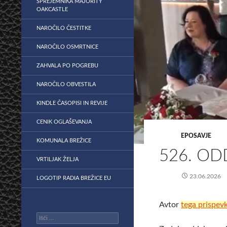
SPREJEMNIKA MAJORITY
OAKCASTLE
NAROČILO ČESTITKE
NAROČILO OSMRTNICE
ZAHVALA PO POGREBU
NAROČILO OBVESTILA
KINDLE ČASOPISI IN REVIJE
CENIK OGLAŠEVANJA
EPOSAVJE
KOMUNALA BREŽICE
526. OD
VRTILJAK ŽELJA
23.06.2026
LOGOTIP RADIA BREŽICE EU
Avtor
tega prispev
Išči: