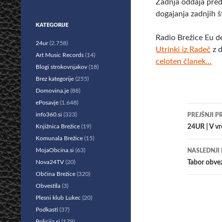
Zadnja oddaja pred
dogajanja zadnjih št
KATEGORIJE
Radio Brežice Eu d
24ur
(2.758)
Utrinki iz Radeč
z d
Art Music Records
(14)
celoten članek...
Blogi strokovnjakov
(18)
Brez kategorije
(255)
Domovina.je
(88)
ePosavje
(1.648)
Krmar
info360.si
(323)
PREJŠNJI P
po
Knjižnica Brežice
(19)
24UR | V vr
Komunala Brežice
(15)
prisp
MojaObcina.si
(63)
NASLEDNJI
Nova24TV
(20)
Tabor obvez
Občina Brežice
(320)
Obvestila
(3)
Plesni klub Lukec
(20)
Podkasti
(37)
Policija.si
(179)