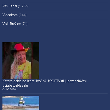
Vaš Kanal
(1.236)
Videokom
(144)
Visit Brežice
(74)
Katero dekle bo izbral Ivo? 💛 #POPTV #LjubezenNaVasi
#LjubavJeNaSelu
06.08.2026