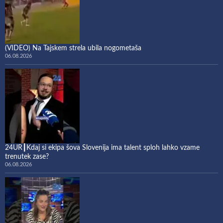
(VIDEO) Na Tajskem strela ubila nogometaša
06.08.2026
24UR┃Kdaj si ekipa šova Slovenija ima talent sploh lahko vzame
trenutek zase?
06.08.2026