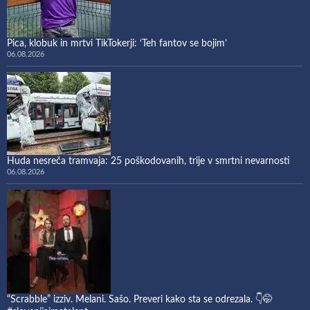
Pica, klobuk in mrtvi TikTokerji: ‘Teh fantov se bojim’
06.08.2026
Huda nesreča tramvaja: 25 poškodovanih, trije v smrtni nevarnosti
06.08.2026
“Scrabble” izziv. Melani. Sašo. Preveri kako sta se odrezala. 👇🤭