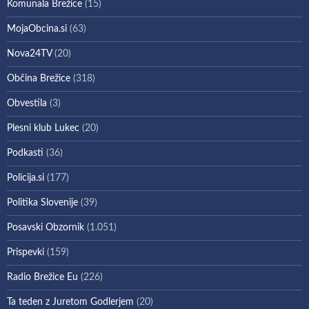
Komunala Brežice
(15)
MojaObcina.si
(63)
Nova24TV
(20)
Občina Brežice
(318)
Obvestila
(3)
Plesni klub Lukec
(20)
Podkasti
(36)
Policija.si
(177)
Politika Slovenije
(39)
Posavski Obzornik
(1.051)
Prispevki
(159)
Radio Brežice Eu
(226)
Ta teden z Juretom Godlerjem
(20)