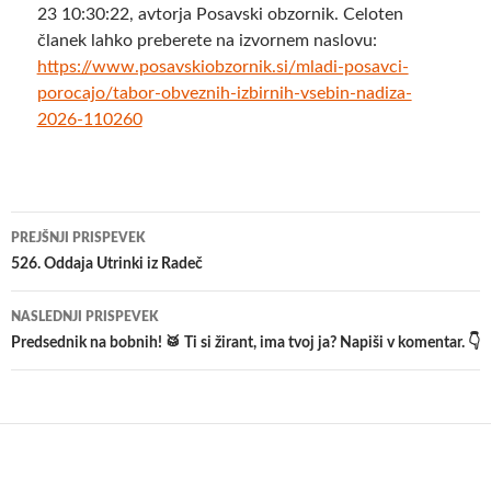
23 10:30:22, avtorja Posavski obzornik. Celoten
članek lahko preberete na izvornem naslovu:
https://www.posavskiobzornik.si/mladi-posavci-
porocajo/tabor-obveznih-izbirnih-vsebin-nadiza-
2026-110260
Krmarjenje
PREJŠNJI PRISPEVEK
po
526. Oddaja Utrinki iz Radeč
prispevkih
NASLEDNJI PRISPEVEK
Predsednik na bobnih! 🥁 Ti si žirant, ima tvoj ja? Napiši v komentar. 👇