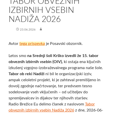
TABOR OBVEZNIH
IZBIRNIH VSEBIN
NADIŽA 2026
23.06.2026
Avtor
tega prispevka
je Posavski obzornik.
Letos smo
na Srednji šoli Krško izvedli že 15. tabor
obveznih izbirnih vsebin (OIV),
ki ostaja ena ključnih
izkušenj vzgojno-izobraževalnega programa naše šole.
Tabor ob reki Nadiži
ni bil le organizacijski izziv,
ampak celoletni projekt, ki je zahteval premišljeno in
dovolj zgodnje načrtovanje, ter predvsem tesno
sodelovanje vseh vključenih – od učiteljev do
spremljevalcev in dijakov ter njihovih staršev.
Radio Brežice Eu delimo članek z naslovom
Tabor
obveznih izbirnih vsebin Nadiža 2026
z dne, 2026-06-