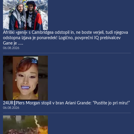
Afriški »genij« s Cambridgea odstopil in, ne boste verjeli, tudi njegova
odstopna izjava je ponaredek! Logično, povprečni IQ prebivalcev
Gane je …..
06.08.2026
24UR┃Piers Morgan stopil v bran Ariani Grande: “Pustite jo pri miru!”
06.08.2026