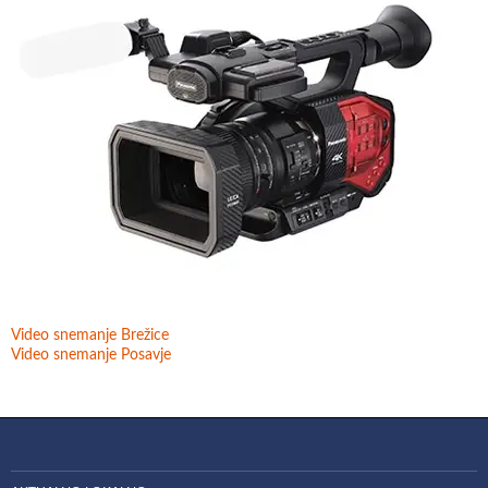
Video snemanje Brežice
Video snemanje Posavje