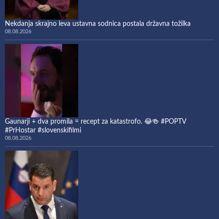
Nekdanja skrajno leva ustavna sodnica postala državna tožilka
08.08.2026
Gaunarji + dva promila = recept za katastrofo. 😂🍻 #POPTV
#PrHostar #slovenskifilmi
08.08.2026