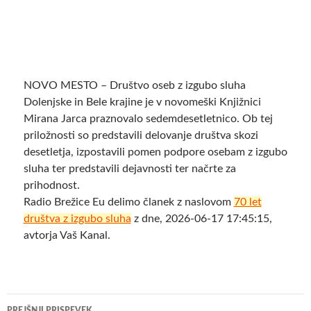
NOVO MESTO – Društvo oseb z izgubo sluha
Dolenjske in Bele krajine je v novomeški Knjižnici
Mirana Jarca praznovalo sedemdesetletnico. Ob tej
priložnosti so predstavili delovanje društva skozi
desetletja, izpostavili pomen podpore osebam z izgubo
sluha ter predstavili dejavnosti ter načrte za
prihodnost.
Radio Brežice Eu delimo članek z naslovom
70 let
društva z izgubo sluha
z dne, 2026-06-17 17:45:15,
avtorja Vaš Kanal.
Krmarjenje
PREJŠNJI PRISPEVEK