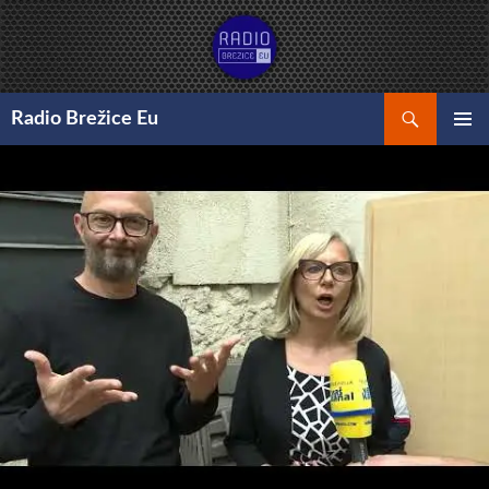
Preskoči
na
vsebino
Išči
Radio Brežice Eu
GLAVNI
MENI