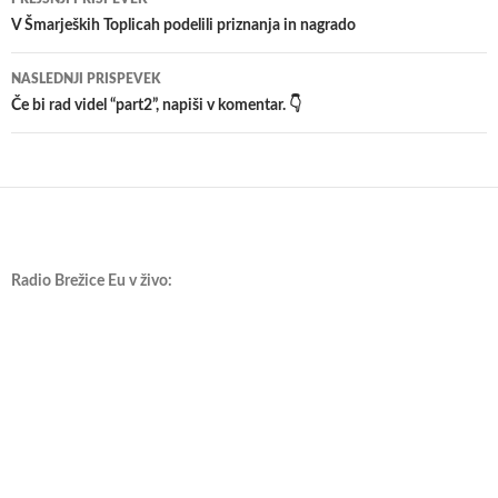
po
V Šmarjeških Toplicah podelili priznanja in nagrado
prispevkih
NASLEDNJI PRISPEVEK
Če bi rad videl “part2”, napiši v komentar. 👇
Radio Brežice Eu v živo: