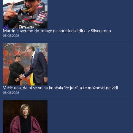
Martin suvereno do zmage na sprinterski dirki v Silverstonu
08.08.2026
Vučić upa, da bi se vojna končala ‘že jutri’, a te možnosti ne vidi
08.08.2026