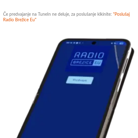
Če predvajanje na TuneIn ne deluje, za poslušanje klkinite:
"Poslušaj
Radio Brežice Eu"