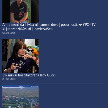
Amra meni, da ji Ivica ni namenil dovolj pozornosti. 💔 #POPTV
#LjubezenNaVasi #LjubavJeNaSelu
08.08.2026
V Riminiju hospitalizirana lady Gucci
08.08.2026