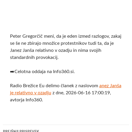
Peter Gregorčič meni, da je eden izmed razlogov, zakaj
se še ne zbirajo množice protestnikov tudi ta, da je
Janez Janša relativno v ozadju in nima svojih
standardnih provokacij.
➡️Celotna oddaja na Info360.si.
Radio Brežice Eu delimo članek z naslovom
anez Janša
je relativno v ozadju
z dne, 2026-06-16 17:00:19,
avtorja Info360.
Krmarjenje
PREJŠNJI PRISPEVEK