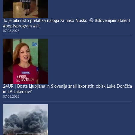
To je bila čisto prelahka naloga za našo Nuško. 🤭 #slovenijaimatalent
#poptvprogram #sit
07.08.2026
24UR | Bosta Ljubljana in Slovenija znali izkoristiti obisk Luke Dončića
in LA Lakersov?
07.08.2026