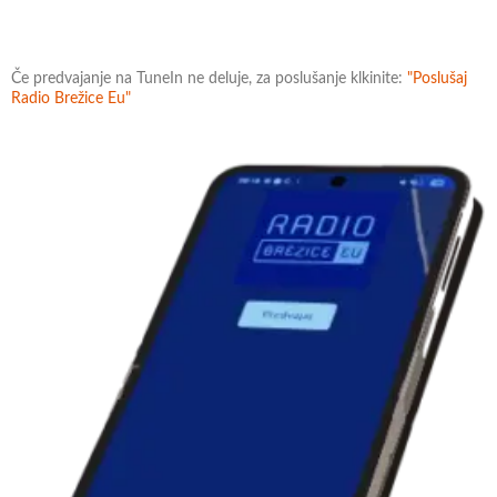
Če predvajanje na TuneIn ne deluje, za poslušanje klkinite:
"Poslušaj
Radio Brežice Eu"