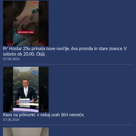
Pr’ Hostar 2‰ prinaša nove norčije, dva promila in stare znance. V
soboto ob 20.00. 📺🤗
07.08.2026
Kaos na primorki: v nekaj urah štiri nesreče.
07.08.2026