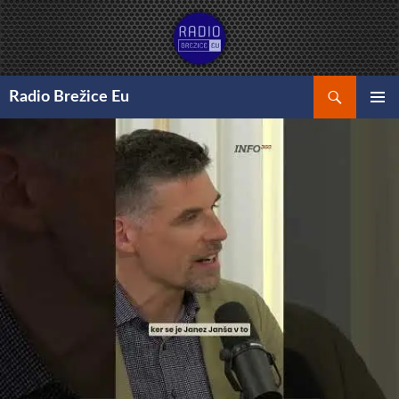
Preskoči
na
vsebino
Išči
Radio Brežice Eu
GLAVNI
MENI