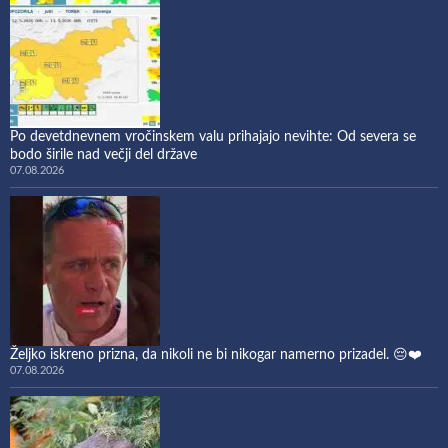
Po devetdnevnem vročinskem valu prihajajo nevihte: Od severa se
bodo širile nad večji del države
07.08.2026
Željko iskreno prizna, da nikoli ne bi nikogar namerno prizadel. 😔❤️
07.08.2026