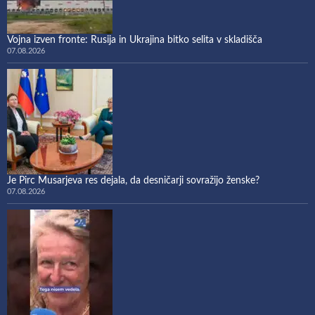
Vojna izven fronte: Rusija in Ukrajina bitko selita v skladišča
07.08.2026
Je Pirc Musarjeva res dejala, da desničarji sovražijo ženske?
07.08.2026