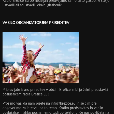
Radio Brežice Eu ob nedeljah predvajamo samo tisto glasbo, ki ste jo
ustvarili ali soustvarili lokalni glasbeniki.
VABILO ORGANIZATORJEM PRIREDITEV
Pripravljate javno prireditev v občini Brežice in bi jo želeli predstaviti
poslušalcem radia Brežice Eu?
Prosimo vas, da nam pišete na info@brezice.eu in se čim prej
dogovorimo za intervju na to temo. Kratko predstavitev in vabilo
poslušalcem lahko posnamemo tudi po telefonu, če nas pokličete na