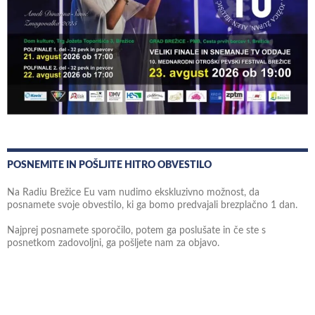
POSNEMITE IN POŠLJITE HITRO OBVESTILO
Na Radiu Brežice Eu vam nudimo ekskluzivno možnost, da
posnamete svoje obvestilo, ki ga bomo predvajali brezplačno 1 dan.
Najprej posnamete sporočilo, potem ga poslušate in če ste s
posnetkom zadovoljni, ga pošljete nam za objavo.