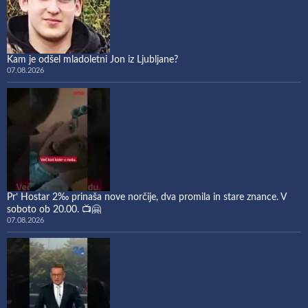
Kam je odšel mladoletni Jon iz Ljubljane?
07.08.2026
Pr’ Hostar 2‰ prinaša nove norčije, dva promila in stare znance. V
soboto ob 20.00. 📺🤗
07.08.2026