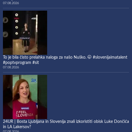
07.08.2026
To je bila čisto prelahka naloga za našo Nuško. 🤭 #slovenijaimatalent
#poptvprogram #sit
07.08.2026
24UR | Bosta Ljubljana in Slovenija znali izkoristiti obisk Luke Dončića
in LA Lakersov?
07.08.2026