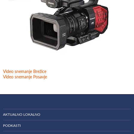
Video snemanje Brežice
Video snemanje Posavje
AKTUALNO LOKALNO
PODKASTI