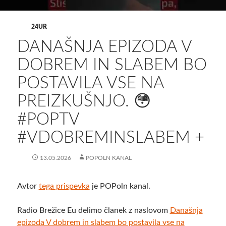
24UR
DANAŠNJA EPIZODA V
DOBREM IN SLABEM BO
POSTAVILA VSE NA
PREIZKUŠNJO. 😳
#POPTV
#VDOBREMINSLABEM +
13.05.2026
POPOLN KANAL
Avtor
tega prispevka
je POPoln kanal.
Radio Brežice Eu delimo članek z naslovom
Današnja
epizoda V dobrem in slabem bo postavila vse na