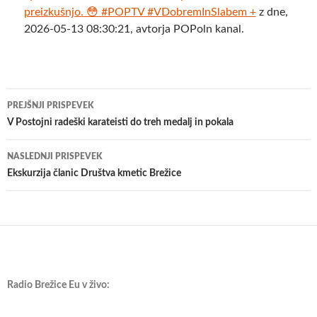
preizkušnjo. 😳 #POPTV #VDobremInSlabem +
z dne,
2026-05-13 08:30:21, avtorja POPoln kanal.
Krmarjenje
PREJŠNJI PRISPEVEK
po
V Postojni radeški karateisti do treh medalj in pokala
prispevkih
NASLEDNJI PRISPEVEK
Ekskurzija članic Društva kmetic Brežice
Radio Brežice Eu v živo: