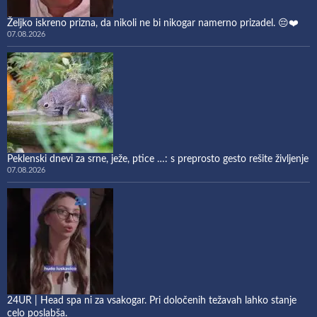
Željko iskreno prizna, da nikoli ne bi nikogar namerno prizadel. 😔❤️
07.08.2026
Peklenski dnevi za srne, ježe, ptice …: s preprosto gesto rešite življenje
07.08.2026
24UR | Head spa ni za vsakogar. Pri določenih težavah lahko stanje
celo poslabša.