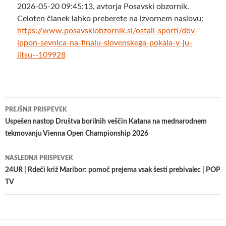
2026-05-20 09:45:13, avtorja Posavski obzornik.
Celoten članek lahko preberete na izvornem naslovu:
https://www.posavskiobzornik.si/ostali-sporti/dbv-
ippon-sevnica-na-finalu-slovenskega-pokala-v-ju-
jitsu--109928
Krmarjenje
PREJŠNJI PRISPEVEK
po
Uspešen nastop Društva borilnih veščin Katana na mednarodnem
tekmovanju Vienna Open Championship 2026
prispevkih
NASLEDNJI PRISPEVEK
24UR | Rdeči križ Maribor: pomoč prejema vsak šesti prebivalec | POP
TV