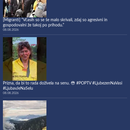
[Migranti] “Včasih so se še malo skrivali, zdaj so agresivni in
gospodovalni že takoj po prihodu.”
08.08.2026
Prizna, da bi to rada doživela na senu. 😳 #POPTV #LjubezenNaVasi
#LjubavJeNaSelu
08.08.2026