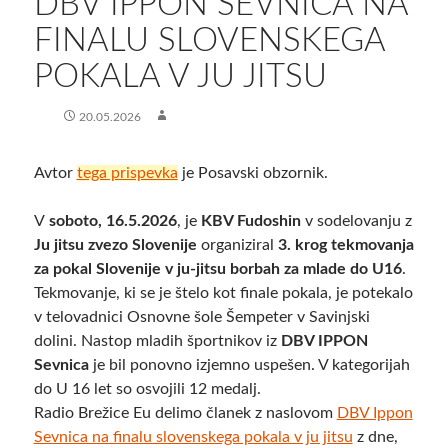
DBV IPPON SEVNICA NA
FINALU SLOVENSKEGA
POKALA V JU JITSU
20.05.2026
Avtor
tega prispevka
je Posavski obzornik.
V
soboto, 16.5.2026
, je
KBV Fudoshin
v sodelovanju z
Ju jitsu zvezo Slovenije
organiziral
3. krog tekmovanja
za pokal Slovenije v ju-jitsu borbah za mlade do U16
.
Tekmovanje, ki se je štelo kot finale pokala, je potekalo
v telovadnici Osnovne šole Šempeter v Savinjski
dolini. Nastop mladih športnikov iz
DBV IPPON
Sevnica
je bil ponovno izjemno uspešen. V kategorijah
do U 16 let so osvojili 12 medalj.
Radio Brežice Eu delimo članek z naslovom
DBV Ippon
Sevnica na finalu slovenskega pokala v ju jitsu
z dne,