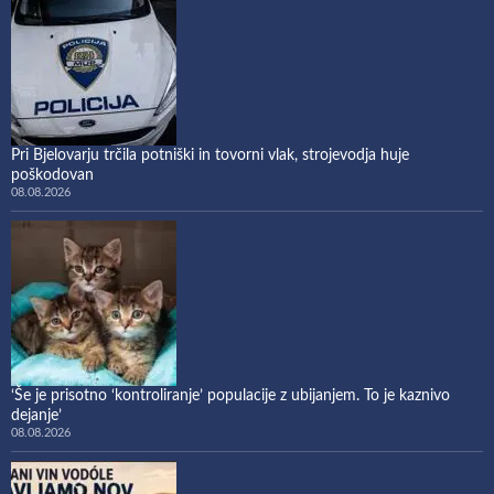
Pri Bjelovarju trčila potniški in tovorni vlak, strojevodja huje
poškodovan
08.08.2026
‘Še je prisotno ‘kontroliranje’ populacije z ubijanjem. To je kaznivo
dejanje’
08.08.2026