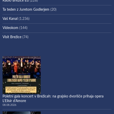
Radio Brežice Eu
(228)
Ta teden z Juretom Godlerjem
(20)
Vaš Kanal
(1.236)
Videokom
(144)
Visit Brežice
(74)
Poletni gala koncert v Brežicah: na grajsko dvorišče prihaja opera
L’Elisir d’Amore
08.08.2026