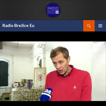
Preskoči
na
vsebino
Išči
Radio Brežice Eu
GLAVNI
MENI