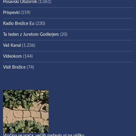
Posavski Obzornik
(1.061)
Prispevki
(159)
Radio Brežice Eu
(230)
Ta teden z Juretom Godlerjem
(20)
Vaš Kanal
(1.236)
Videokom
(144)
Visit Brežice
(74)
Vročina se vrača, večjih padavin ni na vidiku