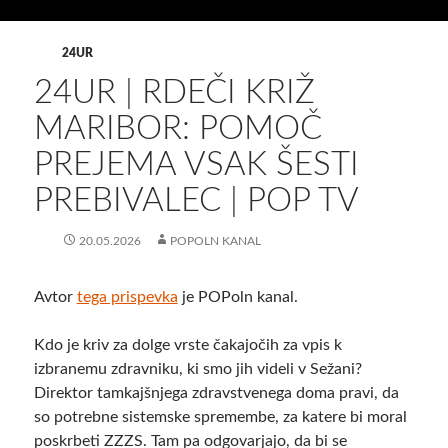
24UR
24UR | RDEČI KRIŽ
MARIBOR: POMOČ
PREJEMA VSAK ŠESTI
PREBIVALEC | POP TV
20.05.2026
POPOLN KANAL
Avtor
tega prispevka
je POPoln kanal.
Kdo je kriv za dolge vrste čakajočih za vpis k
izbranemu zdravniku, ki smo jih videli v Sežani?
Direktor tamkajšnjega zdravstvenega doma pravi, da
so potrebne sistemske spremembe, za katere bi moral
poskrbeti ZZZS. Tam pa odgovarjajo, da bi se