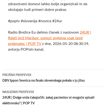
zdravstveni domovi lahko bolje organizirali in da
obstajajo tudi primeri dobre prakse.
#poptv #slovenija #novice #24ur
Radio Brežice Eu delimo članek z naslovom
24UR |
Rdeči križ Maribor: pomoč prejema vsak šesti
prebivalec | POP TV
z dne, 2026-05-20 08:30:19,
avtorja POPoln kanal.
Krmarjenje
PREJŠNJI PRISPEVEK
po
DBV Ippon Sevnica na finalu slovenskega pokala v ju jitsu
prispevkih
NASLEDNJI PRISPEVEK
24UR | Dolge vrste čakajočih: zakaj pacientov ni mogoče vpisati
elektronsko? | POP TV