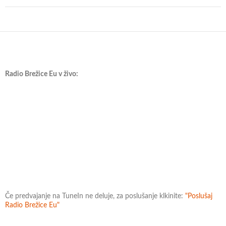
Radio Brežice Eu v živo:
Če predvajanje na TuneIn ne deluje, za poslušanje klkinite:
"Poslušaj
Radio Brežice Eu"