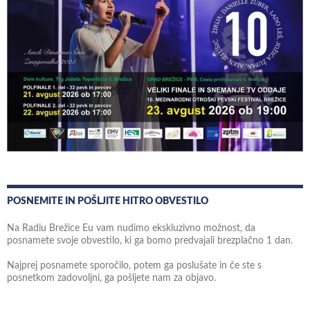
POSNEMITE IN POŠLJITE HITRO OBVESTILO
Na Radiu Brežice Eu vam nudimo ekskluzivno možnost, da
posnamete svoje obvestilo, ki ga bomo predvajali brezplačno 1 dan.
Najprej posnamete sporočilo, potem ga poslušate in če ste s
posnetkom zadovoljni, ga pošljete nam za objavo.