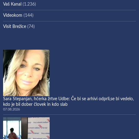
Vaš Kanal
(1.236)
Videokom
(144)
Visit Brežice
(74)
Sara Stepanjan, hčerka žrtve Udbe: Če bi se arhivi odprli,se bi vedelo,
kdo je bil dober človek in kdo slab
07.08.2026