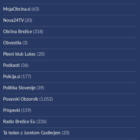
MojaObcina.si
(63)
Nova24TV
(20)
Občina Brežice
(318)
Obvestila
(3)
Plesni klub Lukec
(20)
Podkasti
(36)
Policija.si
(177)
Politika Slovenije
(39)
Posavski Obzornik
(1.052)
Prispevki
(159)
Radio Brežice Eu
(226)
Ta teden z Juretom Godlerjem
(20)