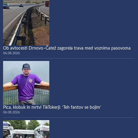
Ob avtocesti Drnovo–Čatež zagorela trava med voznima pasovoma
06.08.2026
Pica, klobuk in mrtvi TikTokerji: ‘Teh fantov se bojim’
06.08.2026