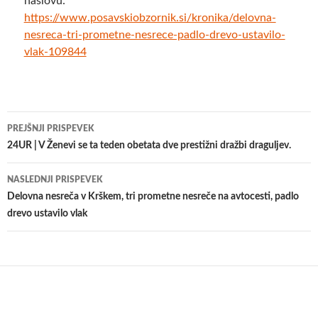
naslovu:
https://www.posavskiobzornik.si/kronika/delovna-
nesreca-tri-prometne-nesrece-padlo-drevo-ustavilo-
vlak-109844
Krmarjenje
PREJŠNJI PRISPEVEK
po
24UR | V Ženevi se ta teden obetata dve prestižni dražbi draguljev.
prispevkih
NASLEDNJI PRISPEVEK
Delovna nesreča v Krškem, tri prometne nesreče na avtocesti, padlo
drevo ustavilo vlak