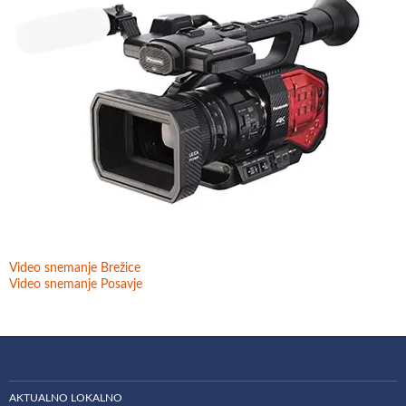
Video snemanje Brežice
Video snemanje Posavje
AKTUALNO LOKALNO