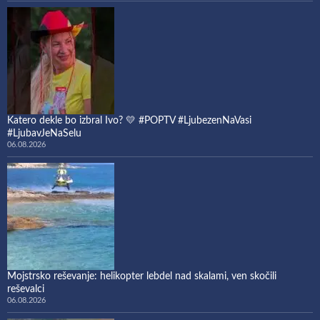
Katero dekle bo izbral Ivo? 💛 #POPTV #LjubezenNaVasi
#LjubavJeNaSelu
06.08.2026
Mojstrsko reševanje: helikopter lebdel nad skalami, ven skočili
reševalci
06.08.2026