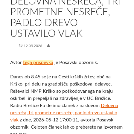
DELOVNA NESREČA, TRI
PROMETNE NESREČE,
PADLO DREVO
USTAVILO VLAK
12.05.2026
Avtor
tega prispevka
je Posavski obzornik.
Danes ob 8.45 se je na Cesti krških žrtev, občina
Krško, pri delu na gradbišču poškodoval delavec.
Reševalci NMP Krško so poškodovanega na kraju
oskrbeli in prepeljali na zdravljenje v UC Brežice.
Radio Brežice Eu delimo članek z naslovom
Delovna
nesreča, tri prometne nesreče, padlo drevo ustavilo
vlak
z dne, 2026-05-12 17:00:11, avtorja Posavski
obzornik. Celoten članek lahko preberete na izvornem