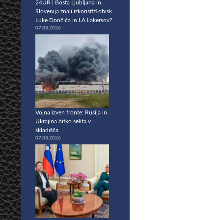
24UR | Bosta Ljubljana in
Slovenija znali izkoristiti obisk
Luke Dončića in LA Lakersov?
07.08.2026
Vojna izven fronte: Rusija in
Ukrajina bitko selita v
skladišča
07.08.2026