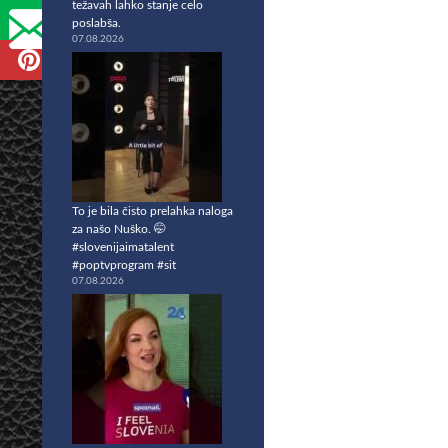
težavah lahko stanje celo
poslabša.
07.08.2026
To je bila čisto prelahka naloga
za našo Nuško. 🤭
#slovenijaimatalent
#poptvprogram #sit
07.08.2026