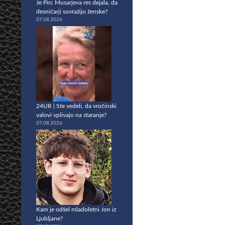
Je Pirc Musarjeva res dejala, da
desničarji sovražijo ženske?
07.08.2026
24UR | Ste vedeli, da vročinski
valovi vplivajo na staranje?
07.08.2026
Kam je odšel mladoletni Jon iz
Ljubljane?