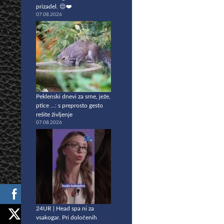
prizadel. 😔❤️
07.08.2026
Peklenski dnevi za srne, ježe,
ptice …: s preprosto gesto
rešite življenje
07.08.2026
24UR | Head spa ni za
vsakogar. Pri določenih