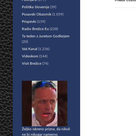
Mladi čebel
Politika Slovenije
(39)
Posavski Obzornik
(1.059)
Prispevki
(159)
Radio Brežice Eu
(228)
Ta teden z Juretom Godlerjem
(20)
Vaš Kanal
(1.236)
Videokom
(144)
Visit Brežice
(74)
Željko iskreno prizna, da nikoli
ne bi nikogar namerno