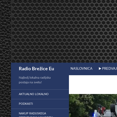
Preskoči
na
vsebino
Išči
Radio Brežice Eu
NASLOVNICA
▶️ PREDVA
Najbolj lokalna radijska
postaja na svetu!
AKTUALNO LOKALNO
PODKASTI
NAKUP RADIJSKEGA