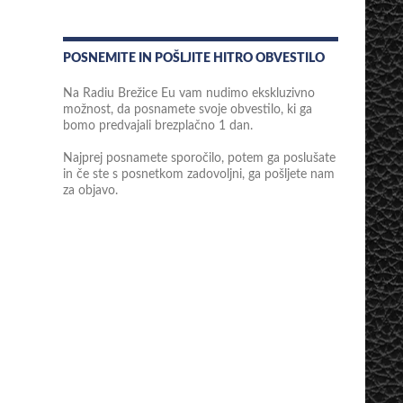
POSNEMITE IN POŠLJITE HITRO OBVESTILO
Na Radiu Brežice Eu vam nudimo ekskluzivno
možnost, da posnamete svoje obvestilo, ki ga
bomo predvajali brezplačno 1 dan.
Najprej posnamete sporočilo, potem ga poslušate
in če ste s posnetkom zadovoljni, ga pošljete nam
za objavo.