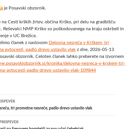
ka
je Posavski obzornik.
 na Cesti krških žrtev, občina Krško, pri delu na gradbišču
. Reševalci NMP Krško so poškodovanega na kraju oskrbeli in
ljenje v UC Brežice.
elimo članek z naslovom
Delovna nesreča v Krškem, tri
a avtocesti, padlo drevo ustavilo vlak
z dne, 2026-05-13
Posavski obzornik. Celoten članek lahko preberete na izvornem
ww.posavskiobzornik.si/kronika/delovna-nesreca-v-krskem-tri-
na-avtocesti-padlo-drevo-ustavilo-vlak-109844
jenje
RISPEVEK
reča, tri prometne nesreče, padlo drevo ustavilo vlak
evkih
 PRISPEVEK