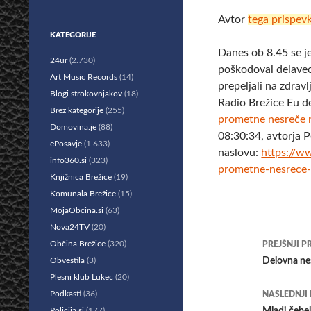
Avtor
tega prispev
KATEGORIJE
Danes ob 8.45 se je
24ur
(2.730)
poškodoval delavec
Art Music Records
(14)
prepeljali na zdrav
Blogi strokovnjakov
(18)
Radio Brežice Eu d
Brez kategorije
(255)
prometne nesreče n
Domovina.je
(88)
08:30:34, avtorja 
ePosavje
(1.633)
naslovu:
https://w
info360.si
(323)
prometne-nesrece-
Knjižnica Brežice
(19)
Komunala Brežice
(15)
MojaObcina.si
(63)
Nova24TV
(20)
Krmar
Občina Brežice
(320)
PREJŠNJI P
po
Obvestila
(3)
Delovna nes
Plesni klub Lukec
(20)
prisp
Podkasti
(36)
NASLEDNJI
Policija.si
(177)