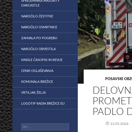
SPREJEMNIKA MAJORITY
OAKCASTLE
NAROČILO ČESTITKE
NAROČILO OSMRTNICE
ZAHVALA PO POGREBU
NAROČILO OBVESTILA
KINDLE ČASOPISI IN REVIJE
CENIK OGLAŠEVANJA
POSAVSKI OBZ
KOMUNALA BREŽICE
DELOVNA
VRTILJAK ŽELJA
PROMETN
LOGOTIP RADIA BREŽICE EU
PADLO D
12.05.2026
Išči: