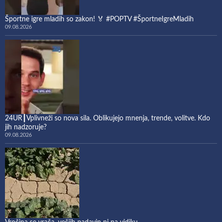
Športne igre mladih so zakon! 🏅 #POPTV #ŠportneIgreMladih
09.08.2026
24UR┃Vplivneži so nova sila. Oblikujejo mnenja, trende, volitve. Kdo
jih nadzoruje?
09.08.2026