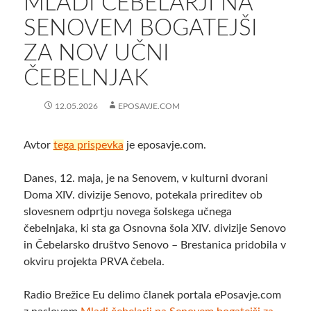
MLADI ČEBELARJI NA
SENOVEM BOGATEJŠI
ZA NOV UČNI
ČEBELNJAK
12.05.2026
EPOSAVJE.COM
Avtor
tega prispevka
je eposavje.com.
Danes, 12. maja, je na Senovem, v kulturni dvorani
Doma XIV. divizije Senovo, potekala prireditev ob
slovesnem odprtju novega šolskega učnega
čebelnjaka, ki sta ga Osnovna šola XIV. divizije Senovo
in Čebelarsko društvo Senovo – Brestanica pridobila v
okviru projekta PRVA čebela.
Radio Brežice Eu delimo članek portala ePosavje.com