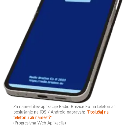
Za namestitev aplikacije Radio Brežice Eu na telefon ali
poslušanje na iOS / Android napravah:
"Poslušaj na
telefonu ali namesti"
(Progresivna Web Aplikacija)