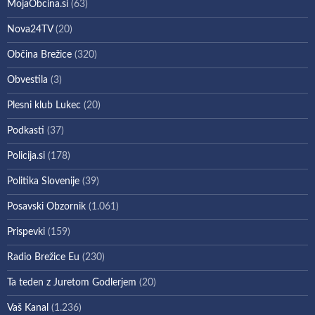
MojaObcina.si
(63)
Nova24TV
(20)
Občina Brežice
(320)
Obvestila
(3)
Plesni klub Lukec
(20)
Podkasti
(37)
Policija.si
(178)
Politika Slovenije
(39)
Posavski Obzornik
(1.061)
Prispevki
(159)
Radio Brežice Eu
(230)
Ta teden z Juretom Godlerjem
(20)
Vaš Kanal
(1.236)