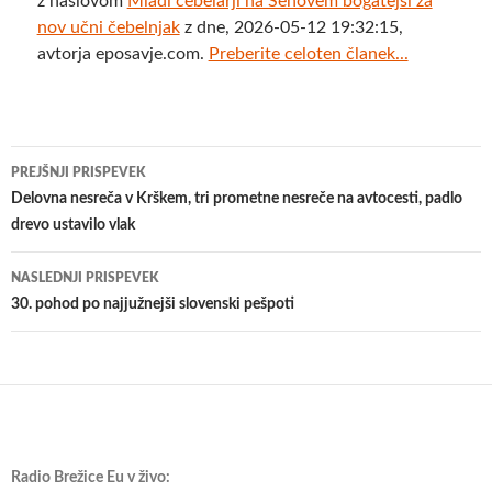
z naslovom
Mladi čebelarji na Senovem bogatejši za
nov učni čebelnjak
z dne, 2026-05-12 19:32:15,
avtorja eposavje.com.
Preberite celoten članek...
Krmarjenje
PREJŠNJI PRISPEVEK
po
Delovna nesreča v Krškem, tri prometne nesreče na avtocesti, padlo
drevo ustavilo vlak
prispevkih
NASLEDNJI PRISPEVEK
30. pohod po najjužnejši slovenski pešpoti
Radio Brežice Eu v živo: