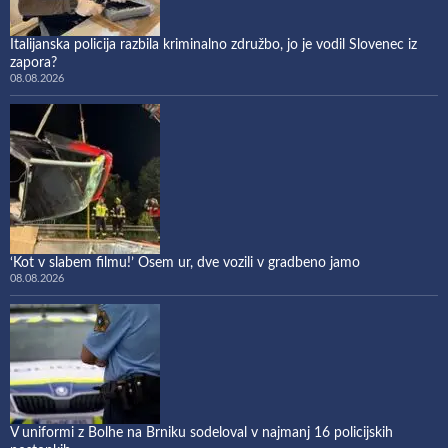
Italijanska policija razbila kriminalno združbo, jo je vodil Slovenec iz
zapora?
08.08.2026
‘Kot v slabem filmu!’ Osem ur, dve vozili v gradbeno jamo
08.08.2026
V uniformi z Bolhe na Brniku sodeloval v najmanj 16 policijskih