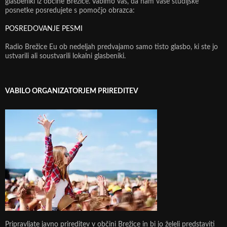
glasbeniki iz občine Brežice. Vabimo vas, da nam vaše studijske
posnetke posredujete s pomočjo obrazca:
POSREDOVANJE PESMI
Radio Brežice Eu ob nedeljah predvajamo samo tisto glasbo, ki ste jo
ustvarili ali soustvarili lokalni glasbeniki.
VABILO ORGANIZATORJEM PRIREDITEV
Pripravljate javno prireditev v občini Brežice in bi jo želeli predstaviti