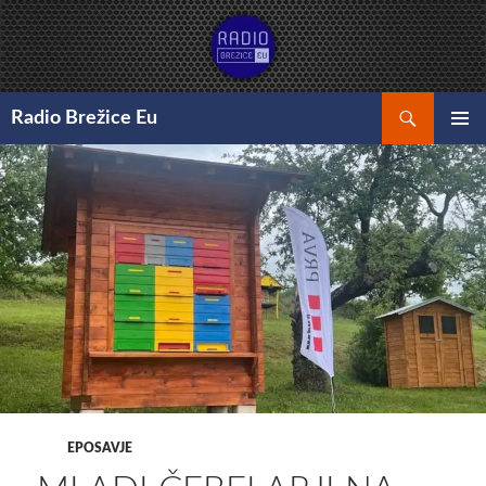
Preskoči
na
vsebino
Išči
Radio Brežice Eu
GLAVNI
MENI
EPOSAVJE