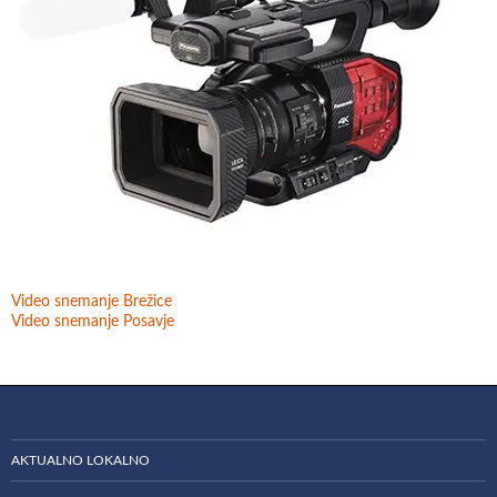
Video snemanje Brežice
Video snemanje Posavje
AKTUALNO LOKALNO