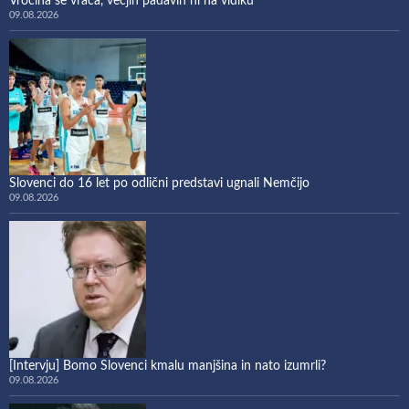
Vročina se vrača, večjih padavin ni na vidiku
09.08.2026
Slovenci do 16 let po odlični predstavi ugnali Nemčijo
09.08.2026
[Intervju] Bomo Slovenci kmalu manjšina in nato izumrli?
09.08.2026