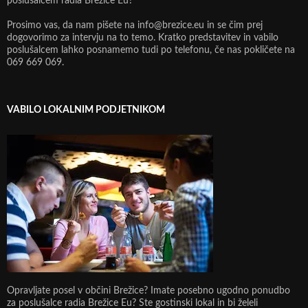
poslušalcem radia Brežice Eu?
Prosimo vas, da nam pišete na info@brezice.eu in se čim prej
dogovorimo za intervju na to temo. Kratko predstavitev in vabilo
poslušalcem lahko posnamemo tudi po telefonu, če nas pokličete na
069 669 069.
VABILO LOKALNIM PODJETNIKOM
Opravljate posel v občini Brežice? Imate posebno ugodno ponudbo
za poslušalce radia Brežice Eu? Ste gostinski lokal in bi želeli