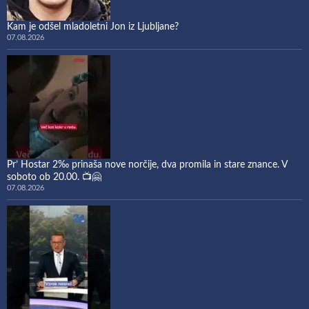
Kam je odšel mladoletni Jon iz Ljubljane?
07.08.2026
Pr’ Hostar 2‰ prinaša nove norčije, dva promila in stare znance. V
soboto ob 20.00. 📺🤗
07.08.2026