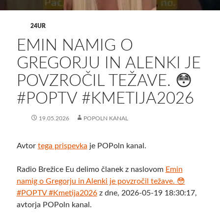
24UR
EMIN NAMIG O
GREGORJU IN ALENKI JE
POVZROČIL TEŽAVE. 😳
#POPTV #KMETIJA2026
19.05.2026
POPOLN KANAL
Avtor
tega prispevka
je POPoln kanal.
Radio Brežice Eu delimo članek z naslovom
Emin
namig o Gregorju in Alenki je povzročil težave. 😳
#POPTV #Kmetija2026
z dne, 2026-05-19 18:30:17,
avtorja POPoln kanal.