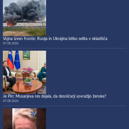
Vojna izven fronte: Rusija in Ukrajina bitko selita v skladišča
07.08.2026
Je Pirc Musarjeva res dejala, da desničarji sovražijo ženske?
07.08.2026