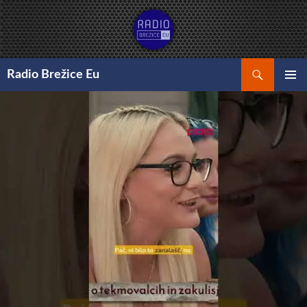
Preskoči
na
vsebino
Išči
Radio Brežice Eu
GLAVNI
MENI