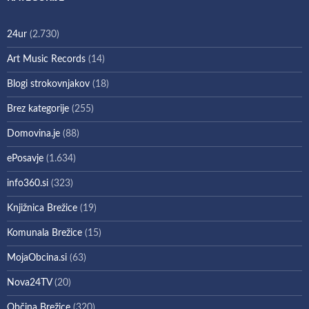
24ur
(2.730)
Art Music Records
(14)
Blogi strokovnjakov
(18)
Brez kategorije
(255)
Domovina.je
(88)
ePosavje
(1.634)
info360.si
(323)
Knjižnica Brežice
(19)
Komunala Brežice
(15)
MojaObcina.si
(63)
Nova24TV
(20)
Občina Brežice
(320)