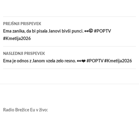
Krmarjenje
PREJŠNJI PRISPEVEK
po
Ema zanika, da bi pisala Janovi bivši punci. 👀🤭 #POPTV
#Kmetija2026
prispevkih
NASLEDNJI PRISPEVEK
Ema je odnos z Janom vzela zelo resno. 👀❤️ #POPTV #Kmetija2026
Radio Brežice Eu v živo: