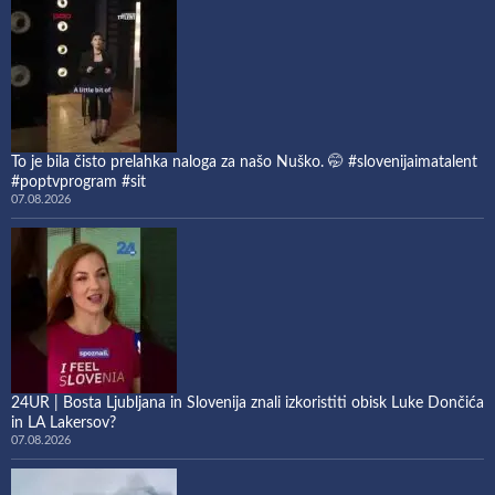
To je bila čisto prelahka naloga za našo Nuško. 🤭 #slovenijaimatalent
#poptvprogram #sit
07.08.2026
24UR | Bosta Ljubljana in Slovenija znali izkoristiti obisk Luke Dončića
in LA Lakersov?
07.08.2026