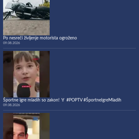
Po nesreči življenje motorista ogroženo
09.08.2026
Športne igre mladih so zakon! 🏅 #POPTV #ŠportneIgreMladih
09.08.2026