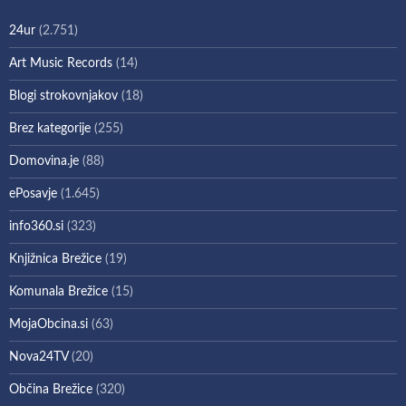
24ur
(2.751)
Art Music Records
(14)
Blogi strokovnjakov
(18)
Brez kategorije
(255)
Domovina.je
(88)
ePosavje
(1.645)
info360.si
(323)
Knjižnica Brežice
(19)
Komunala Brežice
(15)
MojaObcina.si
(63)
Nova24TV
(20)
Občina Brežice
(320)