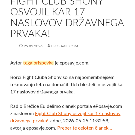
FIGHT CLUB SHONY
OSVOJIL KAR 17
NASLOVOV DRŽAVNEGA
PRVAKA!
25.05.2026
EPOSAVJE.COM
Avtor
tega prispevka
je eposavje.com.
Borci Fight Cluba Shony so na najpomembnejšem
tekmovanju leta na domačih tleh blesteli in osvojili kar
17 naslovov državnega prvaka.
Radio Brežice Eu delimo članek portala ePosavje.com
z naslovom
Fight Club Shony osvojil kar 17 naslovov
državnega prvaka!
z dne, 2026-05-25 11:32:58,
avtorja eposavje.com.
Preberite celoten članek...