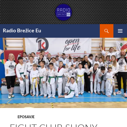
Preskoči
na
vsebino
Išči
Radio Brežice Eu
GLAVNI
MENI
EPOSAVJE