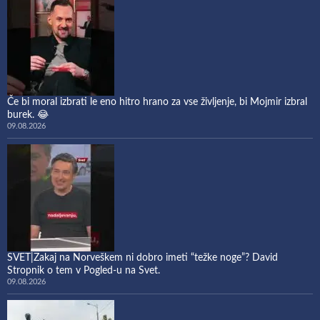
Če bi moral izbrati le eno hitro hrano za vse življenje, bi Mojmir izbral
burek. 😂
09.08.2026
SVET|Zakaj na Norveškem ni dobro imeti “težke noge”? David
Stropnik o tem v Pogled-u na Svet.
09.08.2026