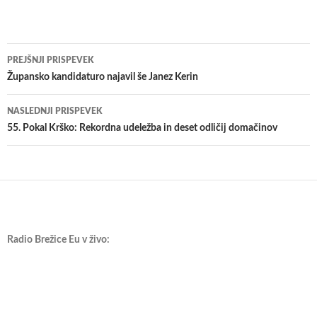
Krmarjenje
PREJŠNJI PRISPEVEK
po
​Župansko kandidaturo najavil še Janez Kerin
prispevkih
NASLEDNJI PRISPEVEK
55. Pokal Krško: Rekordna udeležba in deset odličij domačinov
Radio Brežice Eu v živo: