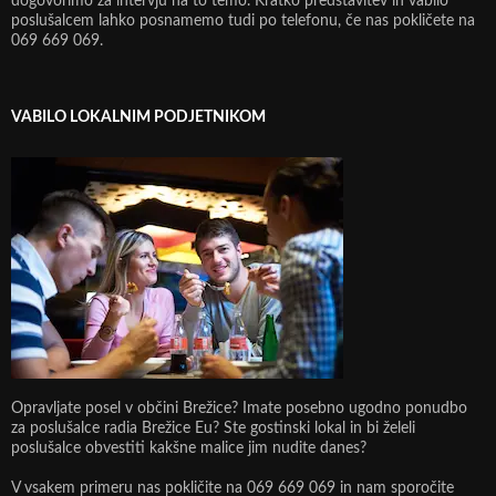
dogovorimo za intervju na to temo. Kratko predstavitev in vabilo
poslušalcem lahko posnamemo tudi po telefonu, če nas pokličete na
069 669 069.
VABILO LOKALNIM PODJETNIKOM
Opravljate posel v občini Brežice? Imate posebno ugodno ponudbo
za poslušalce radia Brežice Eu? Ste gostinski lokal in bi želeli
poslušalce obvestiti kakšne malice jim nudite danes?
V vsakem primeru nas pokličite na 069 669 069 in nam sporočite