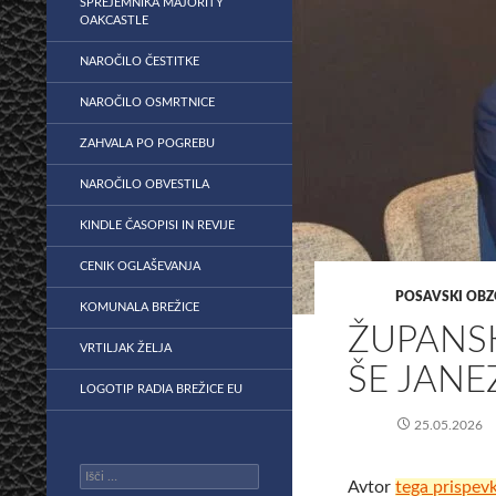
SPREJEMNIKA MAJORITY
OAKCASTLE
NAROČILO ČESTITKE
NAROČILO OSMRTNICE
ZAHVALA PO POGREBU
NAROČILO OBVESTILA
KINDLE ČASOPISI IN REVIJE
CENIK OGLAŠEVANJA
POSAVSKI OBZ
KOMUNALA BREŽICE
​ŽUPANS
VRTILJAK ŽELJA
ŠE JANE
LOGOTIP RADIA BREŽICE EU
25.05.2026
Išči:
Avtor
tega prispev