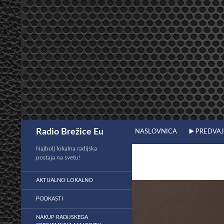
Preskoči
na
vsebino
Išči
Radio Brežice Eu
NASLOVNICA
▶️ PREDVA
Najbolj lokalna radijska
postaja na svetu!
AKTUALNO LOKALNO
PODKASTI
NAKUP RADIJSKEGA