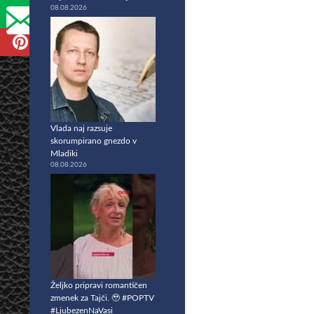
08.08.2026
Vlada naj razsuje
skorumpirano gnezdo v
Mladiki
08.08.2026
Željko pripravi romantičen
zmenek za Tajči. 🥹 #POPTV
#LjubezenNaVasi