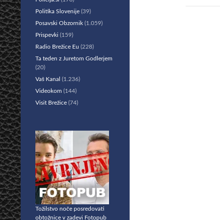
Politika Slovenije
(39)
Posavski Obzornik
(1.059)
Prispevki
(159)
Radio Brežice Eu
(228)
Ta teden z Juretom Godlerjem
(20)
Vaš Kanal
(1.236)
Videokom
(144)
Visit Brežice
(74)
Tožilstvo noče posredovati
obtožnice v zadevi Fotopub