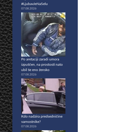
#LjubavJeNaSelu
07.08.2026
Po aretaciji zaradi umora
izpuščen, na prostosti nato
ubil še eno žensko
07.08.2026
Kdo nadzira predsedničine
varnostnike?
07.08.2026