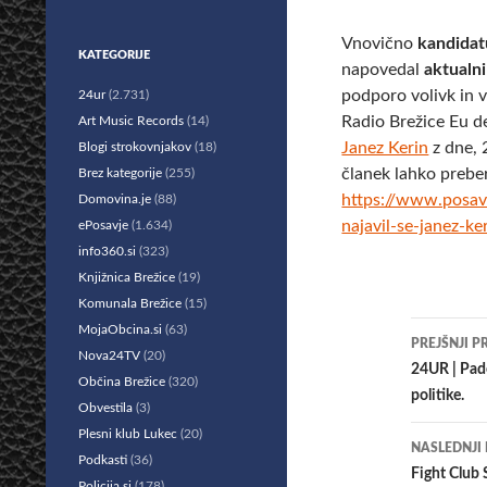
Vnovično
kandidat
KATEGORIJE
napovedal
aktualn
podporo volivk in v
24ur
(2.731)
Radio Brežice Eu d
Art Music Records
(14)
Janez Kerin
z dne, 
Blogi strokovnjakov
(18)
članek lahko prebe
Brez kategorije
(255)
https://www.posa
Domovina.je
(88)
najavil-se-janez-k
ePosavje
(1.634)
info360.si
(323)
Knjižnica Brežice
(19)
Komunala Brežice
(15)
Krmar
MojaObcina.si
(63)
PREJŠNJI P
Nova24TV
(20)
po
24UR | Pade
Občina Brežice
(320)
politike.
prisp
Obvestila
(3)
Plesni klub Lukec
(20)
NASLEDNJI
Podkasti
(36)
Fight Club 
Policija.si
(178)