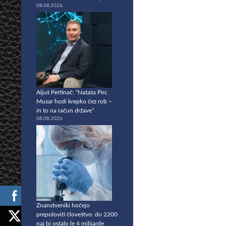
08.08.2026
Aljuš Pertinač: “Nataša Pirc
Musar hodi krepko čez rob –
in to na račun države”
08.08.2026
Znanstveniki hočejo
prepoloviti človeštvo: do 2200
naj bi ostalo le 4 milijarde