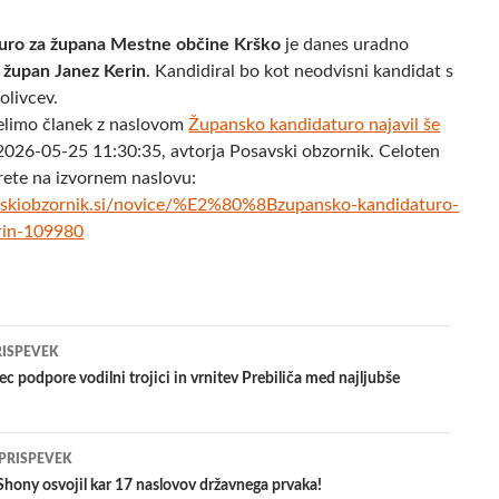
uro za župana Mestne občine Krško
je danes uradno
i župan Janez Kerin
. Kandidiral bo kot neodvisni kandidat s
olivcev.
elimo članek z naslovom
​Župansko kandidaturo najavil še
2026-05-25 11:30:35, avtorja Posavski obzornik. Celoten
rete na izvornem naslovu:
vskiobzornik.si/novice/%E2%80%8Bzupansko-kandidaturo-
erin-109980
jenje
RISPEVEK
c podpore vodilni trojici in vrnitev Prebiliča med najljubše
evkih
 PRISPEVEK
Shony osvojil kar 17 naslovov državnega prvaka!