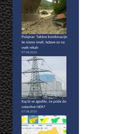
Polajnar: Takšne kombinacije
še nismo imeli, težave so na
vseh rekah
07.08.2026
Kaj bi se zgodilo, če pride do
ustavitve NEK?
07.08.2026