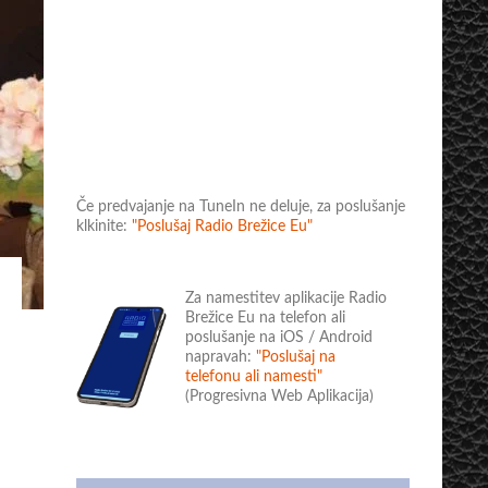
Če predvajanje na TuneIn ne deluje, za poslušanje
klkinite:
"Poslušaj Radio Brežice Eu"
Za namestitev aplikacije Radio
Brežice Eu na telefon ali
poslušanje na iOS / Android
napravah:
"Poslušaj na
telefonu ali namesti"
(Progresivna Web Aplikacija)