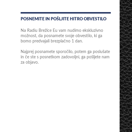
POSNEMITE IN POŠLJITE HITRO OBVESTILO
Na Radiu Brežice Eu vam nudimo ekskluzivno
možnost, da posnamete svoje obvestilo, ki ga
bomo predvajali brezplačno 1 dan.
Najprej posnamete sporočilo, potem ga poslušate
in če ste s posnetkom zadovoljni, ga pošljete nam
za objavo.