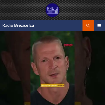
Preskoči
na
vsebino
Išči
Radio Brežice Eu
GLAVNI
MENI