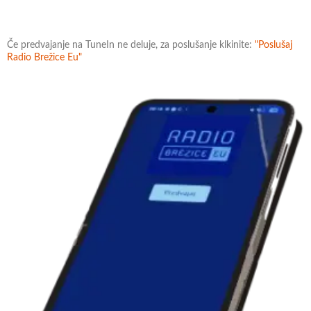
Če predvajanje na TuneIn ne deluje, za poslušanje klkinite:
"Poslušaj
Radio Brežice Eu"