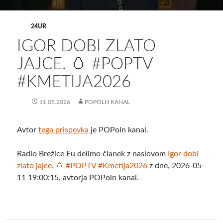
24UR
IGOR DOBI ZLATO
JAJCE. 🥚 #POPTV
#KMETIJA2026
11.05.2026
POPOLN KANAL
Avtor
tega prispevka
je POPoln kanal.
Radio Brežice Eu delimo članek z naslovom
Igor dobi
zlato jajce. 🥚 #POPTV #Kmetija2026
z dne, 2026-05-
11 19:00:15, avtorja POPoln kanal.