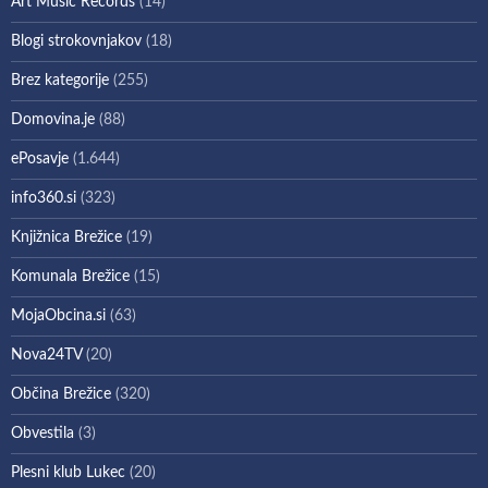
Art Music Records
(14)
Blogi strokovnjakov
(18)
Brez kategorije
(255)
Domovina.je
(88)
ePosavje
(1.644)
info360.si
(323)
Knjižnica Brežice
(19)
Komunala Brežice
(15)
MojaObcina.si
(63)
Nova24TV
(20)
Občina Brežice
(320)
Obvestila
(3)
Plesni klub Lukec
(20)