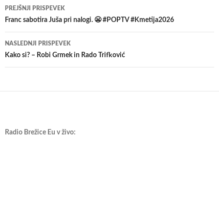
Krmarjenje
PREJŠNJI PRISPEVEK
po
Franc sabotira Juša pri nalogi. 😬 #POPTV #Kmetija2026
prispevkih
NASLEDNJI PRISPEVEK
Kako si? – Robi Grmek in Rado Trifković
Radio Brežice Eu v živo: