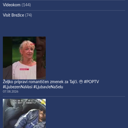
Videokom
(144)
Visit Brežice
(74)
Željko pripravi romantičen zmenek za Tajči. 🥹 #POPTV
#LjubezenNaVasi #LjubavJeNaSelu
07.08.2026