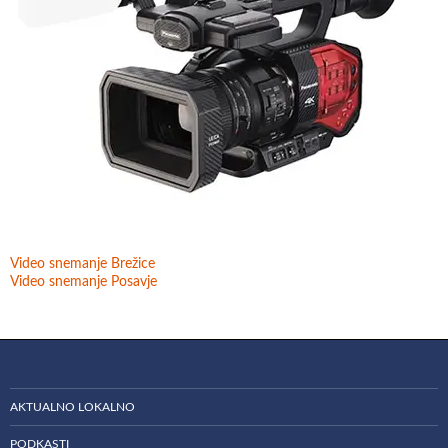
Video snemanje Brežice
Video snemanje Posavje
AKTUALNO LOKALNO
PODKASTI