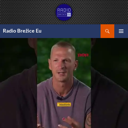
Preskoči
na
vsebino
Išči
Radio Brežice Eu
GLAVNI
MENI