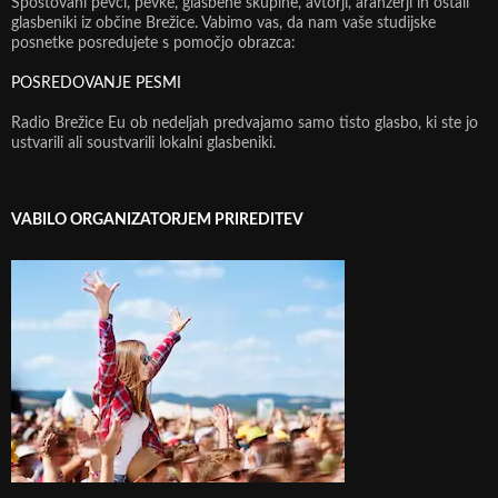
Spoštovani pevci, pevke, glasbene skupine, avtorji, aranžerji in ostali
glasbeniki iz občine Brežice. Vabimo vas, da nam vaše studijske
posnetke posredujete s pomočjo obrazca:
POSREDOVANJE PESMI
Radio Brežice Eu ob nedeljah predvajamo samo tisto glasbo, ki ste jo
ustvarili ali soustvarili lokalni glasbeniki.
VABILO ORGANIZATORJEM PRIREDITEV