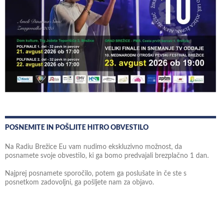
POSNEMITE IN POŠLJITE HITRO OBVESTILO
Na Radiu Brežice Eu vam nudimo ekskluzivno možnost, da
posnamete svoje obvestilo, ki ga bomo predvajali brezplačno 1 dan.
Najprej posnamete sporočilo, potem ga poslušate in če ste s
posnetkom zadovoljni, ga pošljete nam za objavo.