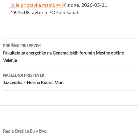
jo je pripravila mami. 👀😬
z dne, 2026-05-21
19:45:08, avtorja POPoln kanal.
Krmarjenje
PREJŠNJI PRISPEVEK
po
Fakulteta za energetiko na Generacijskih forumih Mestne občine
Velenje
prispevkih
NASLEDNJI PRISPEVEK
Jaz ženska – Helena Kodrič Mori
Radio Brežice Eu v živo: