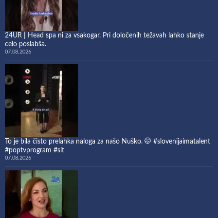
24UR | Head spa ni za vsakogar. Pri določenih težavah lahko stanje
celo poslabša.
07.08.2026
To je bila čisto prelahka naloga za našo Nuško. 🤭 #slovenijaimatalent
#poptvprogram #sit
07.08.2026