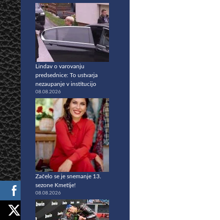
Lindav o varovanju
predsednice: To ustvarja
nezaupanje v institucijo
08.08.2026
Začelo se je snemanje 13.
sezone Kmetije!
08.08.2026