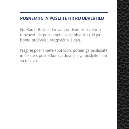
POSNEMITE IN POŠLJITE HITRO OBVESTILO
Na Radiu Brežice Eu vam nudimo ekskluzivno
možnost, da posnamete svoje obvestilo, ki ga
bomo predvajali brezplačno 1 dan.
Najprej posnamete sporočilo, potem ga poslušate
in če ste s posnetkom zadovoljni, ga pošljete nam
za objavo.