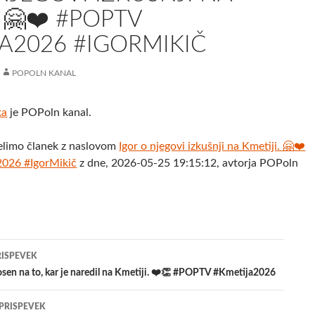
. 🤗❤️ #POPTV
A2026 #IGORMIKIČ
POPOLN KANAL
ka
je POPoln kanal.
elimo članek z naslovom
Igor o njegovi izkušnji na Kmetiji. 🤗❤️
026 #IgorMikič
z dne, 2026-05-25 19:15:12, avtorja POPoln
jenje
RISPEVEK
osen na to, kar je naredil na Kmetiji. ❤️👏 #POPTV #Kmetija2026
evkih
 PRISPEVEK