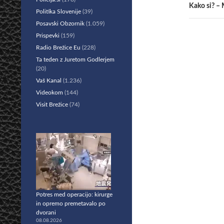
Kako si? – 
Politika Slovenije
(39)
Posavski Obzornik
(1.059)
Prispevki
(159)
Radio Brežice Eu
(228)
Ta teden z Juretom Godlerjem
(20)
Vaš Kanal
(1.236)
Videokom
(144)
Visit Brežice
(74)
Potres med operacijo: kirurge
in opremo premetavalo po
dvorani
08.08.2026