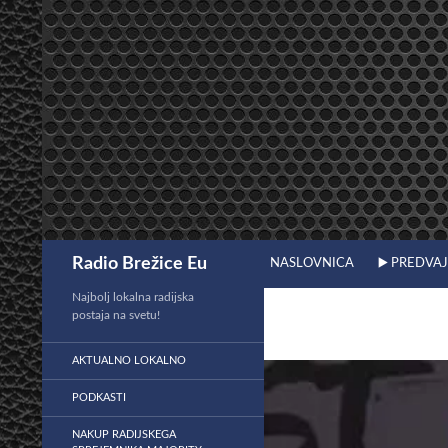
Preskoči
na
vsebino
Išči
Radio Brežice Eu
NASLOVNICA
▶️ PREDVA
Najbolj lokalna radijska
postaja na svetu!
AKTUALNO LOKALNO
PODKASTI
NAKUP RADIJSKEGA