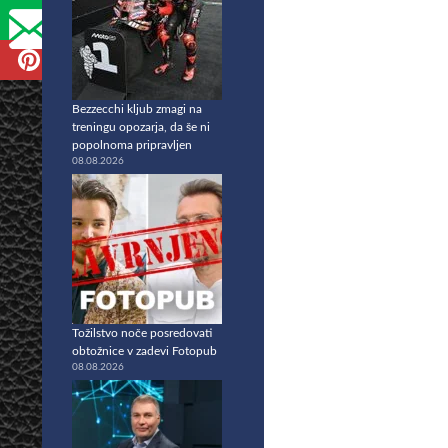
Bezzecchi kljub zmagi na
treningu opozarja, da še ni
popolnoma pripravljen
08.08.2026
Tožilstvo noče posredovati
obtožnice v zadevi Fotopub
08.08.2026