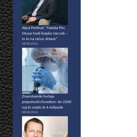
Aljuš Pertinač: “Nataša Pirc
Musar hodi krepko čez rob –
in to na račun države”
08.08.2026
Znanstveniki hočejo
prepoloviti človeštvo: do 2200
naj bi ostalo le 4 milijarde
08.08.2026