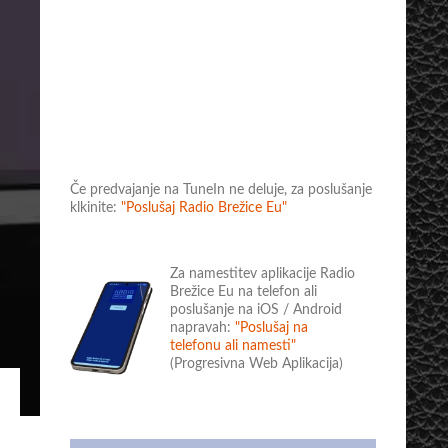
Če predvajanje na TuneIn ne deluje, za poslušanje
klkinite:
"Poslušaj Radio Brežice Eu"
Za namestitev aplikacije Radio
Brežice Eu na telefon ali
poslušanje na iOS / Android
napravah:
"Poslušaj na
telefonu ali namesti"
(Progresivna Web Aplikacija)