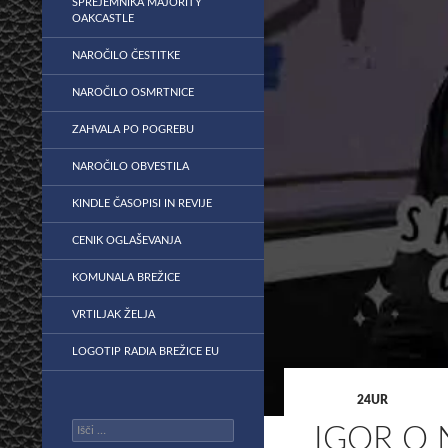
SPREJEMNIKA MAJORITY
OAKCASTLE
NAROČILO ČESTITKE
NAROČILO OSMRTNICE
ZAHVALA PO POGREBU
NAROČILO OBVESTILA
KINDLE ČASOPISI IN REVIJE
CENIK OGLAŠEVANJA
KOMUNALA BREŽICE
VRTILJAK ŽELJA
LOGOTIP RADIA BREŽICE EU
24UR
Išči:
IGOR O 