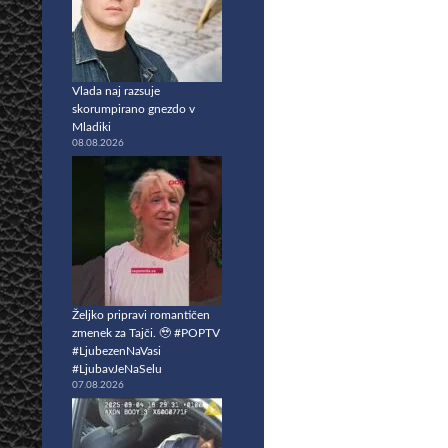
Vlada naj razsuje
skorumpirano gnezdo v
Mladiki
08.08.2026
Željko pripravi romantičen
zmenek za Tajči. 🥹 #POPTV
#LjubezenNaVasi
#LjubavJeNaSelu
07.08.2026