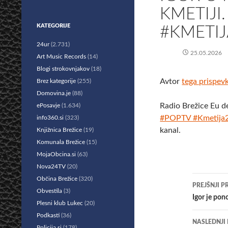
KMETIJI
KATEGORIJE
#KMETIJ
24ur
(2.731)
25.05.2026
Art Music Records
(14)
Blogi strokovnjakov
(18)
Avtor
tega prispev
Brez kategorije
(255)
Domovina.je
(88)
Radio Brežice Eu d
ePosavje
(1.634)
#POPTV #Kmetija2
info360.si
(323)
kanal.
Knjižnica Brežice
(19)
Komunala Brežice
(15)
MojaObcina.si
(63)
Nova24TV
(20)
Krmar
Občina Brežice
(320)
PREJŠNJI P
Obvestila
(3)
po
Igor je pon
Plesni klub Lukec
(20)
prisp
Podkasti
(36)
NASLEDNJI
Policija.si
(178)