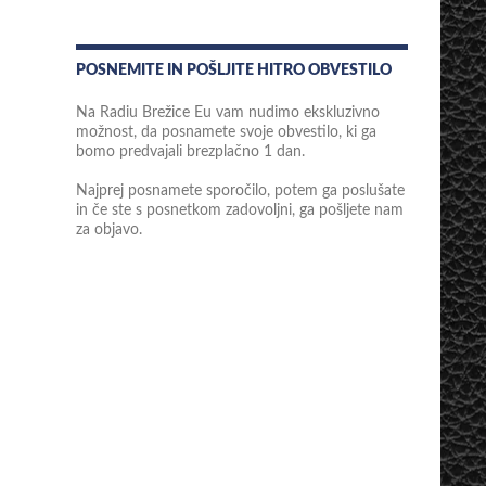
POSNEMITE IN POŠLJITE HITRO OBVESTILO
Na Radiu Brežice Eu vam nudimo ekskluzivno
možnost, da posnamete svoje obvestilo, ki ga
bomo predvajali brezplačno 1 dan.
Najprej posnamete sporočilo, potem ga poslušate
in če ste s posnetkom zadovoljni, ga pošljete nam
za objavo.