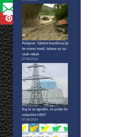
Polajnar: Takšne kombinacije
še nismo imeli, težave so na
vseh rekah
07.08.2026
Kaj bi se zgodilo, če pride do
ustavitve NEK?
07.08.2026