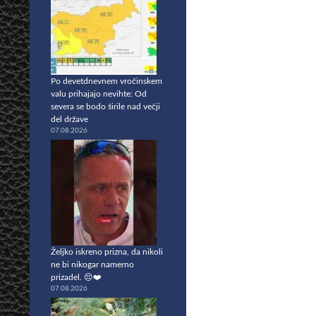
Po devetdnevnem vročinskem
valu prihajajo nevihte: Od
severa se bodo širile nad večji
del države
07.08.2026
Željko iskreno prizna, da nikoli
ne bi nikogar namerno
prizadel. 😔❤️
07.08.2026