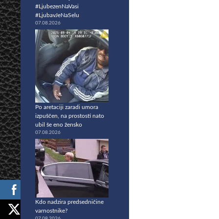
#LjubezenNaVasi
#LjubavJeNaSelu
07.08.2026
Po aretaciji zaradi umora
izpuščen, na prostosti nato
ubil še eno žensko
07.08.2026
Kdo nadzira predsedničine
varnostnike?
07.08.2026