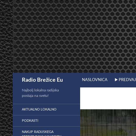
Preskoči
na
vsebino
Išči
Radio Brežice Eu
NASLOVNICA
▶️ PREDVA
Najbolj lokalna radijska
postaja na svetu!
AKTUALNO LOKALNO
PODKASTI
NAKUP RADIJSKEGA