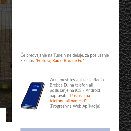
Če predvajanje na TuneIn ne deluje, za poslušanje
klkinite:
"Poslušaj Radio Brežice Eu"
Za namestitev aplikacije Radio
Brežice Eu na telefon ali
poslušanje na iOS / Android
napravah:
"Poslušaj na
telefonu ali namesti"
(Progresivna Web Aplikacija)