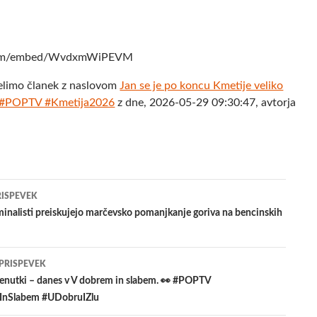
.com/embed/WvdxmWiPEVM
elimo članek z naslovom
Jan se je po koncu Kmetije veliko
❤️ #POPTV #Kmetija2026
z dne, 2026-05-29 09:30:47, avtorja
jenje
RISPEVEK
inalisti preiskujejo marčevsko pomanjkanje goriva na bencinskih
evkih
 PRISPEVEK
renutki – danes v V dobrem in slabem. 👀 #POPTV
nSlabem #UDobruIZlu