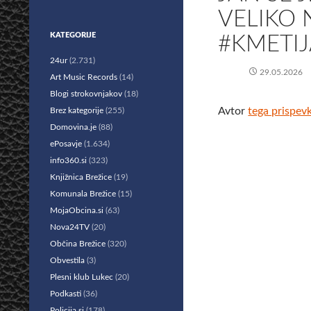
VELIKO 
KATEGORIJE
#KMETIJ
24ur
(2.731)
29.05.2026
Art Music Records
(14)
Blogi strokovnjakov
(18)
Avtor
tega prispev
Brez kategorije
(255)
Domovina.je
(88)
ePosavje
(1.634)
info360.si
(323)
Knjižnica Brežice
(19)
Komunala Brežice
(15)
MojaObcina.si
(63)
Nova24TV
(20)
Občina Brežice
(320)
Obvestila
(3)
Plesni klub Lukec
(20)
Podkasti
(36)
Policija.si
(178)