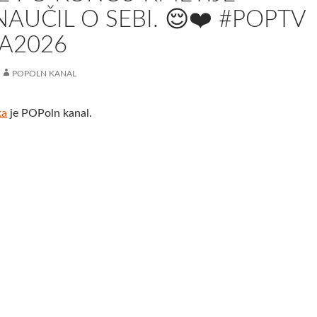
NAUČIL O SEBI. 😌❤️ #POPTV
A2026
POPOLN KANAL
ka
je POPoln kanal.