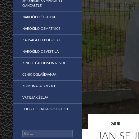
SPREJEMNIKA MAJORITY
OAKCASTLE
NAROČILO ČESTITKE
NAROČILO OSMRTNICE
ZAHVALA PO POGREBU
NAROČILO OBVESTILA
KINDLE ČASOPISI IN REVIJE
CENIK OGLAŠEVANJA
KOMUNALA BREŽICE
VRTILJAK ŽELJA
LOGOTIP RADIA BREŽICE EU
24UR
Išči:
JAN SE 