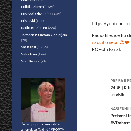
Politika Slovenije
(39)
Posavski Obzornik
(1.059)
Prispevki
(159)
https://youtube
Radio Brežice Eu
(228)
Ta teden z Juretom Godlerjem
Radio Brežice Eu d
(20)
naučil o sebi. 😌
Vaš Kanal
(1.236)
POPoln kanal.
Videokom
(144)
Visit Brežice
(74)
Krmar
PREJŠNJI P
po
24UR | Krim
servisih.
prisp
NASLEDNJI
Prelomni t
#VDobremI
Željko pripravi romantičen
zmenek za Tajči. 🥹 #POPTV