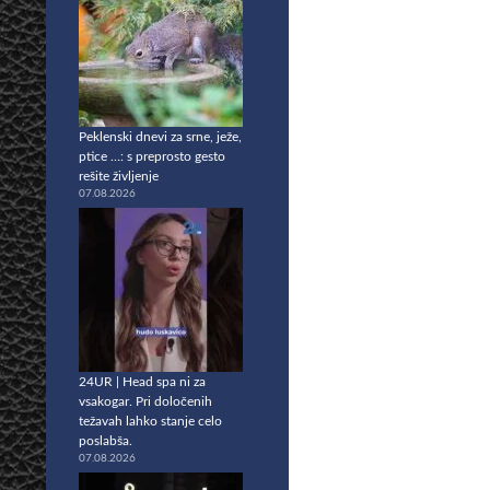
Peklenski dnevi za srne, ježe,
ptice …: s preprosto gesto
rešite življenje
07.08.2026
24UR | Head spa ni za
vsakogar. Pri določenih
težavah lahko stanje celo
poslabša.
07.08.2026