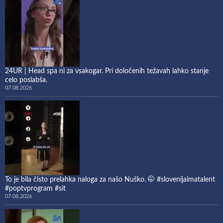
24UR | Head spa ni za vsakogar. Pri določenih težavah lahko stanje
celo poslabša.
07.08.2026
To je bila čisto prelahka naloga za našo Nuško. 🤭 #slovenijaimatalent
#poptvprogram #sit
07.08.2026