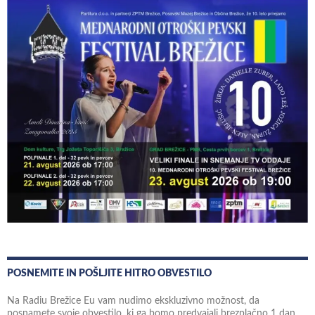
POSNEMITE IN POŠLJITE HITRO OBVESTILO
Na Radiu Brežice Eu vam nudimo ekskluzivno možnost, da
posnamete svoje obvestilo, ki ga bomo predvajali brezplačno 1 dan.