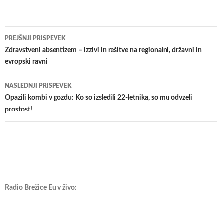
Krmarjenje
PREJŠNJI PRISPEVEK
po
Zdravstveni absentizem – izzivi in rešitve na regionalni, državni in
evropski ravni
prispevkih
NASLEDNJI PRISPEVEK
Opazili kombi v gozdu: Ko so izsledili 22-letnika, so mu odvzeli
prostost!
Radio Brežice Eu v živo: