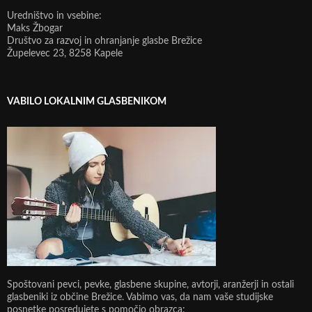
Uredništvo in vsebine:
Maks Žbogar
Društvo za razvoj in ohranjanje glasbe Brežice
Župelevec 23, 8258 Kapele
VABILO LOKALNIM GLASBENIKOM
Spoštovani pevci, pevke, glasbene skupine, avtorji, aranžerji in ostali
glasbeniki iz občine Brežice. Vabimo vas, da nam vaše studijske
posnetke posredujete s pomočjo obrazca: