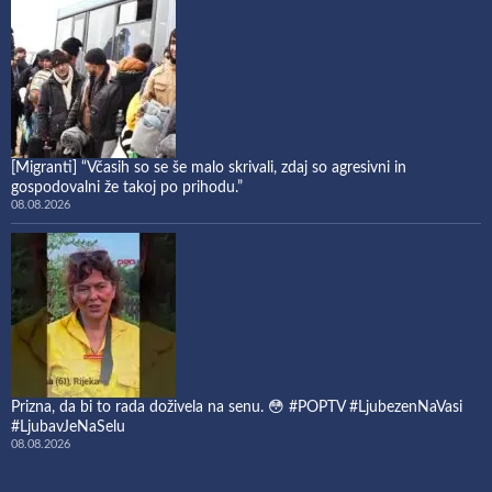
[Migranti] “Včasih so se še malo skrivali, zdaj so agresivni in
gospodovalni že takoj po prihodu.”
08.08.2026
Prizna, da bi to rada doživela na senu. 😳 #POPTV #LjubezenNaVasi
#LjubavJeNaSelu
08.08.2026