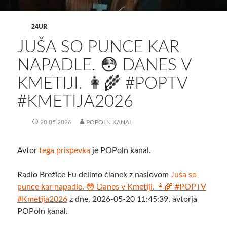
24UR
JUŠA SO PUNCE KAR
NAPADLE. 😳 DANES V
KMETIJI. 👩‍🌾 #POPTV
#KMETIJA2026
20.05.2026
POPOLN KANAL
Avtor
tega prispevka
je POPoln kanal.
Radio Brežice Eu delimo članek z naslovom
Juša so
punce kar napadle. 😳 Danes v Kmetiji. 👩‍🌾 #POPTV
#Kmetija2026
z dne, 2026-05-20 11:45:39, avtorja
POPoln kanal.