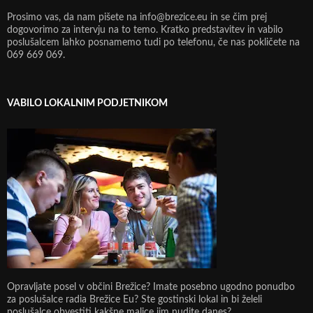
Prosimo vas, da nam pišete na info@brezice.eu in se čim prej
dogovorimo za intervju na to temo. Kratko predstavitev in vabilo
poslušalcem lahko posnamemo tudi po telefonu, če nas pokličete na
069 669 069.
VABILO LOKALNIM PODJETNIKOM
Opravljate posel v občini Brežice? Imate posebno ugodno ponudbo
za poslušalce radia Brežice Eu? Ste gostinski lokal in bi želeli
poslušalce obvestiti kakšne malice jim nudite danes?