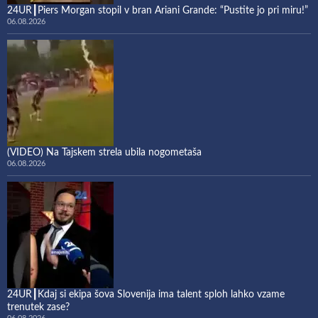
24UR┃Piers Morgan stopil v bran Ariani Grande: “Pustite jo pri miru!”
06.08.2026
(VIDEO) Na Tajskem strela ubila nogometaša
06.08.2026
24UR┃Kdaj si ekipa šova Slovenija ima talent sploh lahko vzame
trenutek zase?