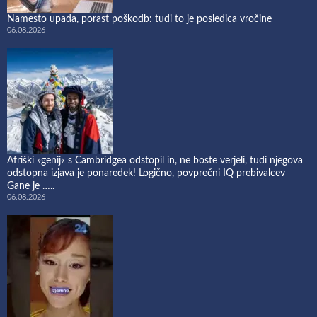
Namesto upada, porast poškodb: tudi to je posledica vročine
06.08.2026
Afriški »genij« s Cambridgea odstopil in, ne boste verjeli, tudi njegova
odstopna izjava je ponaredek! Logično, povprečni IQ prebivalcev
Gane je …..
06.08.2026