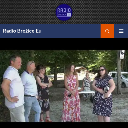
Preskoči
na
vsebino
Išči
Radio Brežice Eu
GLAVNI
MENI