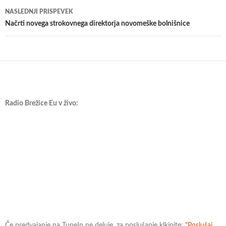
prispevkih
NASLEDNJI PRISPEVEK
Načrti novega strokovnega direktorja novomeške bolnišnice
Radio Brežice Eu v živo:
Če predvajanje na TuneIn ne deluje, za poslušanje klkinite:
"Poslušaj