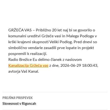
GRŽEČA VAS – Približno 20 let naj bi se govorilo o
komunalni ureditvi Gržeče vasi in Malega Podloga v
krški krajevni skupnosti Veliki Podlog. Pred dnevi so
simbolično vendarle zasadili prve lopate in projekt
pospremili k realizaciji.
Radio Brežice Eu delimo članek z naslovom
Kanalizacija Gržeča vas
z dne, 2026-06-29 18:00:43,
avtorja Vaš Kanal.
Krmarjenje
PREJŠNJI PRISPEVEK
po
Slovesnost v Rigoncah