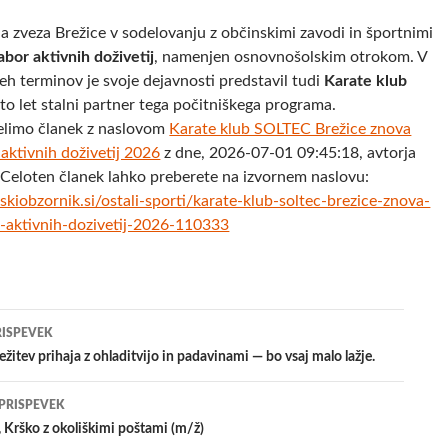
na zveza Brežice v sodelovanju z občinskimi zavodi in športnimi
abor aktivnih doživetij
, namenjen osnovnošolskim otrokom. V
eh terminov je svoje dejavnosti predstavil tudi
Karate klub
rsto let stalni partner tega počitniškega programa.
elimo članek z naslovom
Karate klub SOLTEC Brežice znova
aktivnih doživetij 2026
z dne, 2026-07-01 09:45:18, avtorja
 Celoten članek lahko preberete na izvornem naslovu:
kiobzornik.si/ostali-sporti/karate-klub-soltec-brezice-znova-
-aktivnih-dozivetij-2026-110333
jenje
RISPEVEK
žitev prihaja z ohladitvijo in padavinami — bo vsaj malo lažje.
evkih
 PRISPEVEK
 Krško z okoliškimi poštami (m/ž)