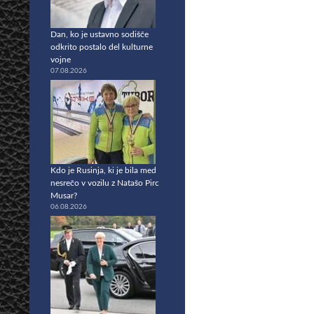
Dan, ko je ustavno sodišče
odkrito postalo del kulturne
vojne
07.08.2026
Kdo je Rusinja, ki je bila med
nesrečo v vozilu z Natašo Pirc
Musar?
06.08.2026