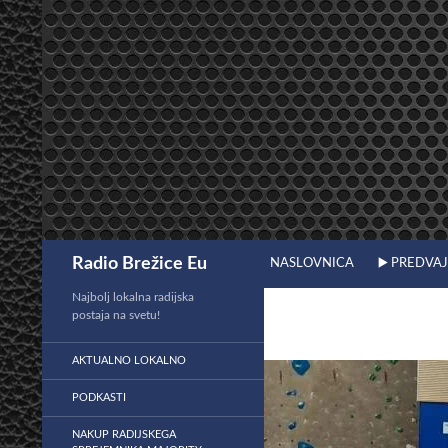
Preskoči
na
vsebino
Išči
Radio Brežice Eu
NASLOVNICA
▶️ PREDVA
Najbolj lokalna radijska
postaja na svetu!
AKTUALNO LOKALNO
PODKASTI
NAKUP RADIJSKEGA