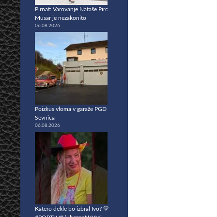
Pirnat: Varovanje Nataše Pirc
Musar je nezakonito
06.08.2026
Poizkus vloma v garaže PGD
Sevnica
06.08.2026
Katero dekle bo izbral Ivo? 💛