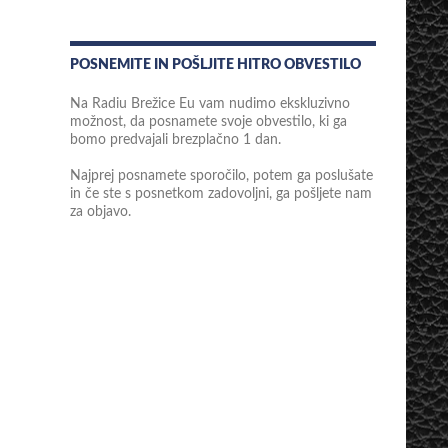
POSNEMITE IN POŠLJITE HITRO OBVESTILO
Na Radiu Brežice Eu vam nudimo ekskluzivno
možnost, da posnamete svoje obvestilo, ki ga
bomo predvajali brezplačno 1 dan.
Najprej posnamete sporočilo, potem ga poslušate
in če ste s posnetkom zadovoljni, ga pošljete nam
za objavo.