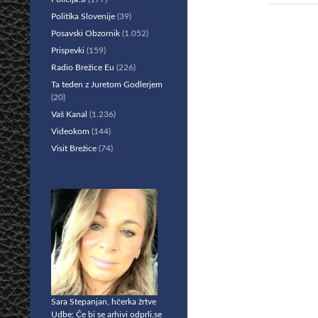
Politika Slovenije
(39)
Posavski Obzornik
(1.052)
Prispevki
(159)
Radio Brežice Eu
(226)
Ta teden z Juretom Godlerjem
(20)
Vaš Kanal
(1.236)
Videokom
(144)
Visit Brežice
(74)
Sara Stepanjan, hčerka žrtve
Udbe: Če bi se arhivi odprli,se