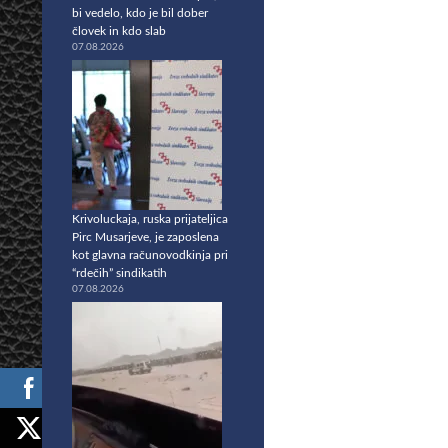
bi vedelo, kdo je bil dober
človek in kdo slab
07.08.2026
Krivoluckaja, ruska prijateljica
Pirc Musarjeve, je zaposlena
kot glavna računovodkinja pri
“rdečih” sindikatih
07.08.2026