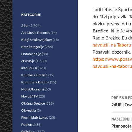
Tudi letos je Šport
KATEGORIJE
društvi pripravila
T
okviru prvega od tr
24ur
(2.704)
Brežice
, ki je že v
Art Music Records
(14)
Radio Brežice Eu d
Blogi strokovnjakov
(18)
navdušil na Taboru 
Brez kategorije
(255)
Posavski obzornik.
Domovina.je
(88)
https://www.posavs
ePosavje
(1.630)
navdusil-na-taboru
info360.si
(323)
Knjižnica Brežice
(19)
Komunala Brežice
(15)
MojaObcina.si
(63)
Krmar
Nova24TV
(20)
PREJŠNJI P
Občina Brežice
(318)
po
24UR | Osve
Obvestila
(3)
prisp
Plesni klub Lukec
(20)
NASLEDNJI
Podkasti
(36)
Pismonoša,
Policija.si
(177)