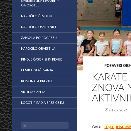
SPREJEMNIKA MAJORITY
OAKCASTLE
NAROČILO ČESTITKE
NAROČILO OSMRTNICE
ZAHVALA PO POGREBU
NAROČILO OBVESTILA
KINDLE ČASOPISI IN REVIJE
POSAVSKI OBZ
CENIK OGLAŠEVANJA
KARATE 
KOMUNALA BREŽICE
ZNOVA 
VRTILJAK ŽELJA
AKTIVNI
LOGOTIP RADIA BREŽICE EU
01.07.2026
Išči:
Avtor
tega prispev