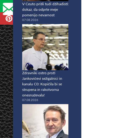
V Ceuto prišli tudi džihadisti:
dokaz, da odprte meje
pomenijo nevarnost
07.08.2026
Zdravniki ostro proti
Jankovićevi sežigalnici in
kanalu C0: Kopičila bi se
strupena in rakotvorna
onesnaževala!
07.08.2026