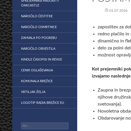
SPREJEMNIKA MAJORITY
OAKCASTLE
01.07.2026
NAROČILO ČESTITKE
zaposlitev za d
NAROČILO OSMRTNICE
redno plačilo in
ZAHVALA PO POGREBU
dinamično in fle
delo za polni de
NAROČILO OBVESTILA
možnost opravlj
KINDLE ČASOPISI IN REVIJE
Kot prejemniki pol
CENIK OGLAŠEVANJA
izvajamo naslednje
KOMUNALA BREŽICE
Zaupna in brezp
VRTILJAK ŽELJA
njihove družinsk
LOGOTIP RADIA BREŽICE EU
svetovanja).
Novoletna obdar
Obdarovanje no
Išči: