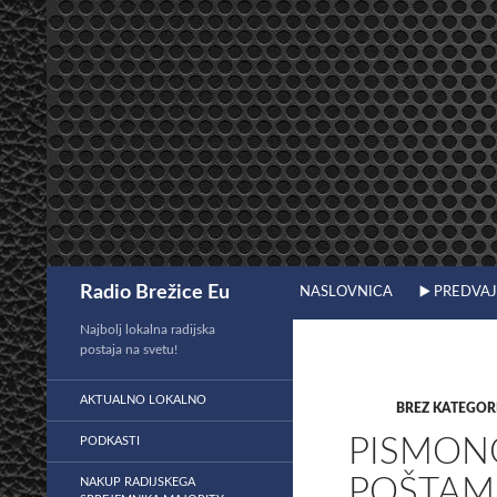
Preskoči
na
vsebino
Išči
Radio Brežice Eu
NASLOVNICA
▶️ PREDVA
Najbolj lokalna radijska
postaja na svetu!
AKTUALNO LOKALNO
BREZ KATEGOR
PISMONO
PODKASTI
POŠTAMI
NAKUP RADIJSKEGA