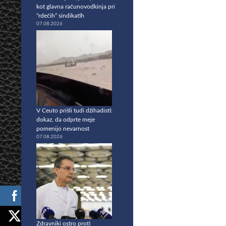
kot glavna računovodkinja pri
“rdečih” sindikatih
07.08.2026
V Ceuto prišli tudi džihadisti:
dokaz, da odprte meje
pomenijo nevarnost
07.08.2026
Zdravniki ostro proti