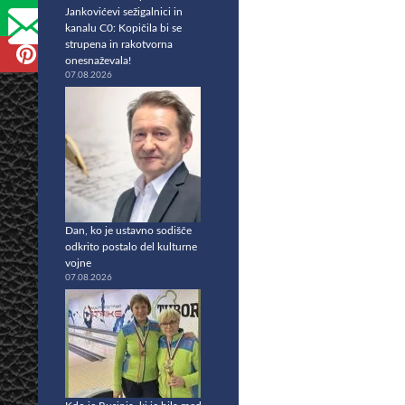
Jankovićevi sežigalnici in
kanalu C0: Kopičila bi se
strupena in rakotvorna
onesnaževala!
07.08.2026
Dan, ko je ustavno sodišče
odkrito postalo del kulturne
vojne
07.08.2026