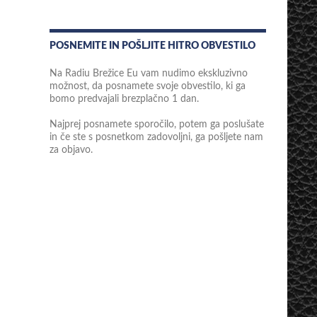
POSNEMITE IN POŠLJITE HITRO OBVESTILO
Na Radiu Brežice Eu vam nudimo ekskluzivno
možnost, da posnamete svoje obvestilo, ki ga
bomo predvajali brezplačno 1 dan.
Najprej posnamete sporočilo, potem ga poslušate
in če ste s posnetkom zadovoljni, ga pošljete nam
za objavo.