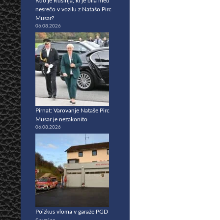
Kdo je Rusinja, ki je bila med
nesrečo v vozilu z Natašo Pirc
Musar?
06.08.2026
Pirnat: Varovanje Nataše Pirc
Musar je nezakonito
06.08.2026
Poizkus vloma v garaže PGD