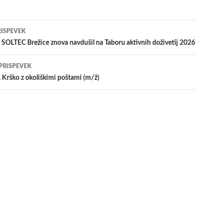
jenje
RISPEVEK
 SOLTEC Brežice znova navdušil na Taboru aktivnih doživetij 2026
evkih
 PRISPEVEK
 Krško z okoliškimi poštami (m/ž)