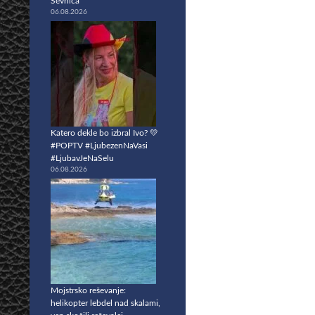
Sevnica
06.08.2026
Katero dekle bo izbral Ivo? 💛
#POPTV #LjubezenNaVasi
#LjubavJeNaSelu
06.08.2026
Mojstrsko reševanje:
helikopter lebdel nad skalami,