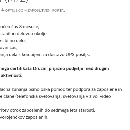
OPTIUS.COM ZAPOSLITVENI PORTAL
oločen čas 3 mesece,
 stabilno delovno okolje,
ksibilno delo,
lovni čas,
anja dela s kombijem za dostavo UPS pošiljk.
nega certifikata Družini prijazno podjetje med drugim
 aktivnosti:
lačna zunanja psihološka pomoč ter podpora za zaposlene in
e člane (telefonska svetovanja, svetovanja v živo, video
itev otrok zaposlenih do sedmega leta starosti.
vorojenčkov zaposlenih.