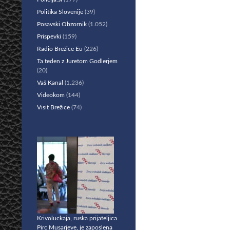
Politika Slovenije
(39)
Posavski Obzornik
(1.052)
Prispevki
(159)
Radio Brežice Eu
(226)
Ta teden z Juretom Godlerjem
(20)
Vaš Kanal
(1.236)
Videokom
(144)
Visit Brežice
(74)
Krivoluckaja, ruska prijateljica
Pirc Musarjeve, je zaposlena