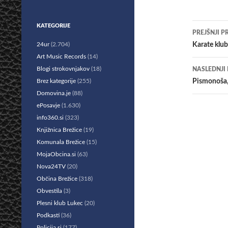
Krmar
KATEGORIJE
PREJŠNJI P
po
24ur
(2.704)
Karate klub
Art Music Records
(14)
prisp
Blogi strokovnjakov
(18)
NASLEDNJI
Brez kategorije
(255)
Pismonoša,
Domovina.je
(88)
ePosavje
(1.630)
info360.si
(323)
Knjižnica Brežice
(19)
Komunala Brežice
(15)
MojaObcina.si
(63)
Nova24TV
(20)
Občina Brežice
(318)
Obvestila
(3)
Plesni klub Lukec
(20)
Podkasti
(36)
Policija.si
(177)