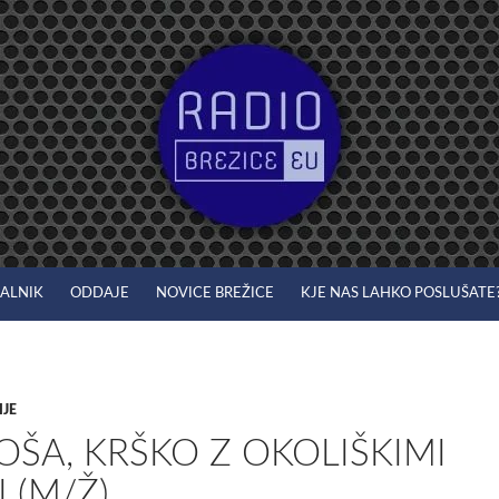
JALNIK
ODDAJE
NOVICE BREŽICE
KJE NAS LAHKO POSLUŠATE
IJE
ŠA, KRŠKO Z OKOLIŠKIMI
 (M/Ž)