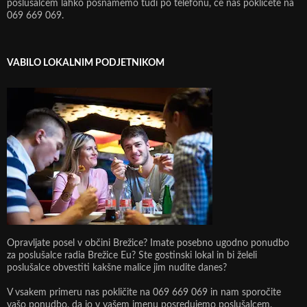
poslušalcem lahko posnamemo tudi po telefonu, če nas pokličete na
069 669 069.
VABILO LOKALNIM PODJETNIKOM
Opravljate posel v občini Brežice? Imate posebno ugodno ponudbo
za poslušalce radia Brežice Eu? Ste gostinski lokal in bi želeli
poslušalce obvestiti kakšne malice jim nudite danes?
V vsakem primeru nas pokličite na 069 669 069 in nam sporočite
vašo ponudbo, da jo v vašem imenu posredujemo poslušalcem.