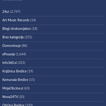
24ur
(2.747)
Art Music Records
(14)
Blogi strokovnjakov
(18)
Brez kategorije
(255)
Domovina.je
(88)
ePosavje
(1.644)
info360.si
(323)
Knjižnica Brežice
(19)
Komunala Brežice
(15)
MojaObcina.si
(63)
Nova24TV
(20)
Občina Brežice
(320)