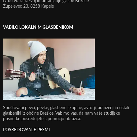
Društvo za razvoj in ohranjanje glasbe Brežice
Župelevec 23, 8258 Kapele
VABILO LOKALNIM GLASBENIKOM
Spoštovani pevci, pevke, glasbene skupine, avtorji, aranžerji in ostali
glasbeniki iz občine Brežice. Vabimo vas, da nam vaše studijske
posnetke posredujete s pomočjo obrazca:
POSREDOVANJE PESMI