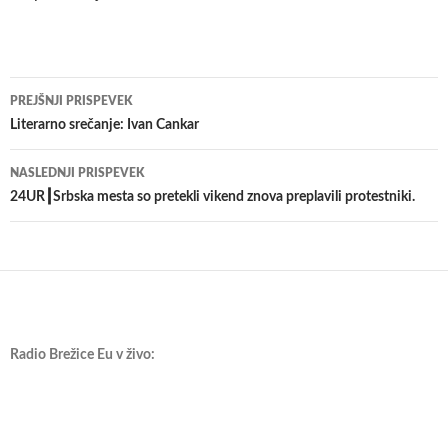
Krmarjenje
PREJŠNJI PRISPEVEK
po
Literarno srečanje: Ivan Cankar
prispevkih
NASLEDNJI PRISPEVEK
24UR┃Srbska mesta so pretekli vikend znova preplavili protestniki.
Radio Brežice Eu v živo: