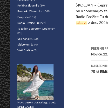
ŠKOCJAN – Čeprav j
Politika Slovenije
(39)
bil Knobleharjev f
Posavski Obzornik
(1.048)
Radio Brežice Eu d
Prispevki
(159)
zabave
z dne, 2026
Radio Brežice Eu
(226)
Ta teden z Juretom Godlerjem
(20)
Vaš Kanal
(1.236)
Videokom
(144)
Krmar
PREJŠNJI P
Visit Brežice
(74)
po
Novice, 22.
prisp
NASLEDNJI
70 let Ribi
Nova pesem posavskega dueta
SINJI GALEB