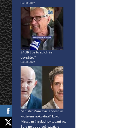
06.08.2026
24UR | Je to sploh še
osvežitev?
06.08.2026
Minister Rončević z ´desnim
krošejem nokavtiral´ Luko
Mesca in (nevladno) tovarišijo:
Šole ne bodo več vzgajale