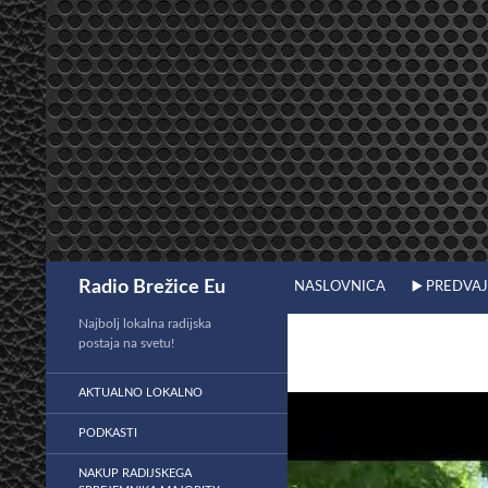
Preskoči
na
vsebino
Išči
Radio Brežice Eu
NASLOVNICA
▶️ PREDVA
Najbolj lokalna radijska
postaja na svetu!
AKTUALNO LOKALNO
PODKASTI
NAKUP RADIJSKEGA