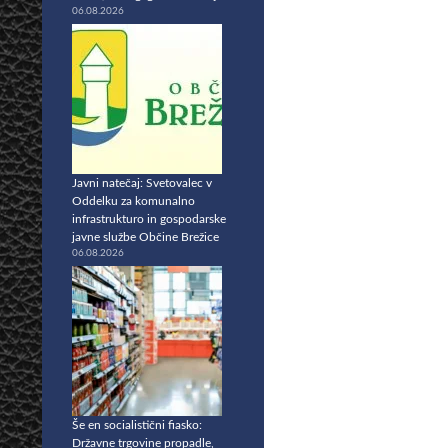
06.08.2026
Javni natečaj: Svetovalec v
Oddelku za komunalno
infrastrukturo in gospodarske
javne službe Občine Brežice
06.08.2026
Še en socialistični fiasko:
Državne trgovine propadle,