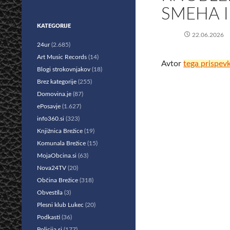
SMEHA 
KATEGORIJE
22.06.2026
24ur
(2.685)
Art Music Records
(14)
Avtor
tega prispev
Blogi strokovnjakov
(18)
Brez kategorije
(255)
Domovina.je
(87)
ePosavje
(1.627)
info360.si
(323)
Knjižnica Brežice
(19)
Komunala Brežice
(15)
MojaObcina.si
(63)
Nova24TV
(20)
Občina Brežice
(318)
Obvestila
(3)
Plesni klub Lukec
(20)
Podkasti
(36)
Policija.si
(177)