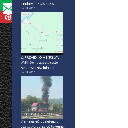
lenuhov in zavistnežev!
06.08.2026
⚠️ PREVIDNO V MRZLAVI
VASI: Delna zapora ceste
zaradi vzdrževalnih del
06.08.2026
V eni nesreči udeležena tri
vozila, v drugi goreč tovornjak