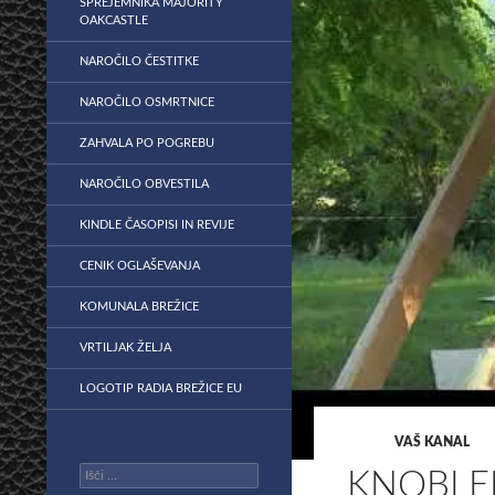
SPREJEMNIKA MAJORITY
OAKCASTLE
NAROČILO ČESTITKE
NAROČILO OSMRTNICE
ZAHVALA PO POGREBU
NAROČILO OBVESTILA
KINDLE ČASOPISI IN REVIJE
CENIK OGLAŠEVANJA
KOMUNALA BREŽICE
VRTILJAK ŽELJA
LOGOTIP RADIA BREŽICE EU
VAŠ KANAL
Išči:
KNOBLE