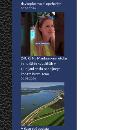
davkoplačevalci opeharjeni
06.08.2026
24UR┃Na Mariborskem otoku
in na štirih kopališčih v
Ljubljani se do nadaljnega
kopate brezplačno.
06.08.2026
V času suš postaja