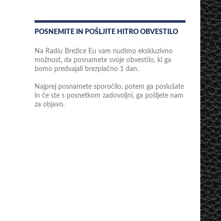
POSNEMITE IN POŠLJITE HITRO OBVESTILO
Na Radiu Brežice Eu vam nudimo ekskluzivno
možnost, da posnamete svoje obvestilo, ki ga
bomo predvajali brezplačno 1 dan.
Najprej posnamete sporočilo, potem ga poslušate
in če ste s posnetkom zadovoljni, ga pošljete nam
za objavo.