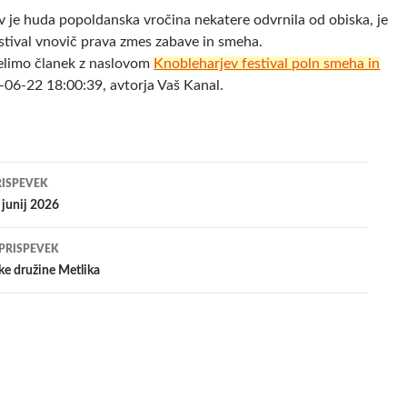
e huda popoldanska vročina nekatere odvrnila od obiska, je
estival vnovič prava zmes zabave in smeha.
elimo članek z naslovom
Knobleharjev festival poln smeha in
-06-22 18:00:39, avtorja Vaš Kanal.
jenje
RISPEVEK
 junij 2026
evkih
 PRISPEVEK
ške družine Metlika