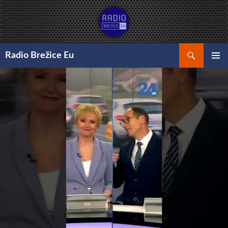
Preskoči
na
vsebino
Išči
Radio Brežice Eu
GLAVNI
MENI