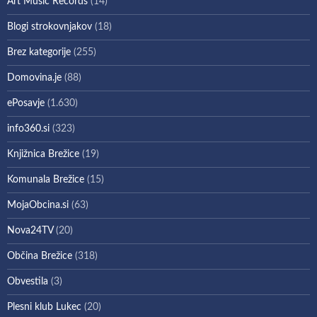
Art Music Records
(14)
Blogi strokovnjakov
(18)
Brez kategorije
(255)
Domovina.je
(88)
ePosavje
(1.630)
info360.si
(323)
Knjižnica Brežice
(19)
Komunala Brežice
(15)
MojaObcina.si
(63)
Nova24TV
(20)
Občina Brežice
(318)
Obvestila
(3)
Plesni klub Lukec
(20)