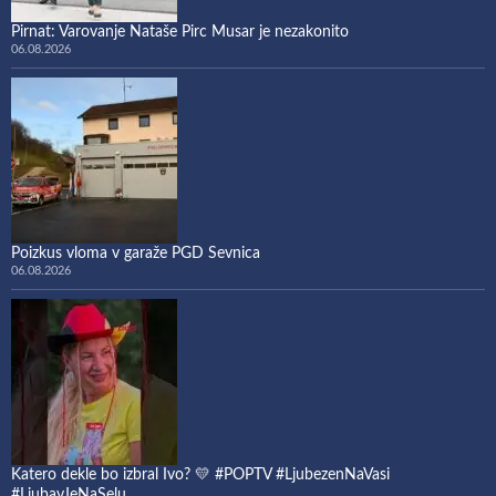
Pirnat: Varovanje Nataše Pirc Musar je nezakonito
06.08.2026
Poizkus vloma v garaže PGD Sevnica
06.08.2026
Katero dekle bo izbral Ivo? 💛 #POPTV #LjubezenNaVasi
#LjubavJeNaSelu