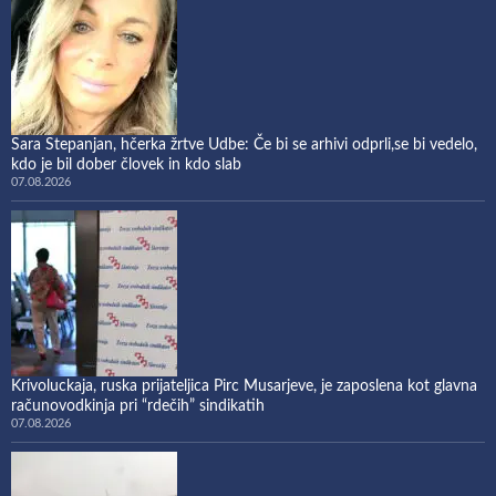
Sara Stepanjan, hčerka žrtve Udbe: Če bi se arhivi odprli,se bi vedelo,
kdo je bil dober človek in kdo slab
07.08.2026
Krivoluckaja, ruska prijateljica Pirc Musarjeve, je zaposlena kot glavna
računovodkinja pri “rdečih” sindikatih
07.08.2026