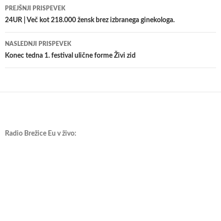
Krmarjenje
PREJŠNJI PRISPEVEK
po
24UR | Več kot 218.000 žensk brez izbranega ginekologa.
prispevkih
NASLEDNJI PRISPEVEK
Konec tedna 1. festival ulične forme Živi zid
Radio Brežice Eu v živo: