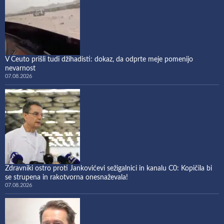
V Ceuto prišli tudi džihadisti: dokaz, da odprte meje pomenijo
nevarnost
07.08.2026
Zdravniki ostro proti Jankovićevi sežigalnici in kanalu C0: Kopičila bi
se strupena in rakotvorna onesnaževala!
07.08.2026