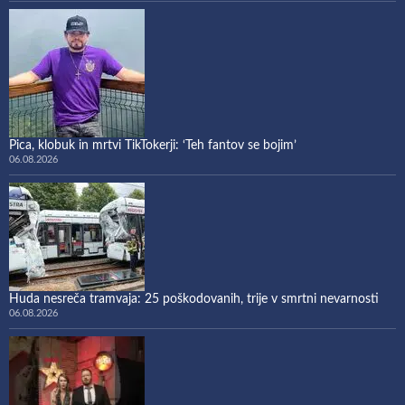
Pica, klobuk in mrtvi TikTokerji: ‘Teh fantov se bojim’
06.08.2026
Huda nesreča tramvaja: 25 poškodovanih, trije v smrtni nevarnosti
06.08.2026