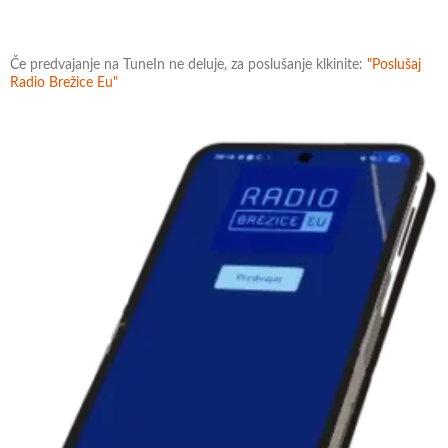
Če predvajanje na TuneIn ne deluje, za poslušanje klkinite:
"Poslušaj
Radio Brežice Eu"