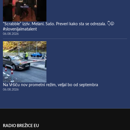
“Scrabble” izziv. Melani. Sašo. Preveri kako sta se odrezala. 👇🤭
#slovenijaimatalent
06.08.2026
Na Vršiču nov prometni režim, veljal bo od septembra
06.08.2026
RADIO BREŽICE EU