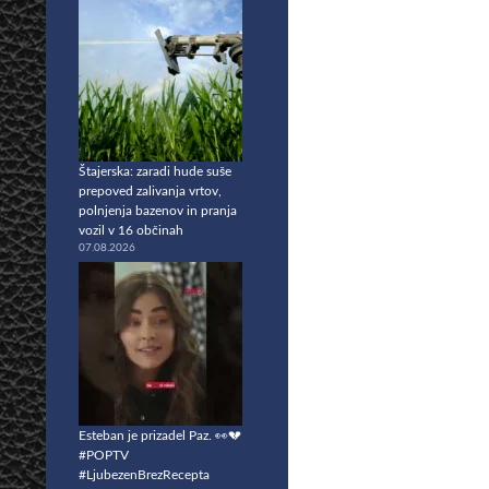
Štajerska: zaradi hude suše
prepoved zalivanja vrtov,
polnjenja bazenov in pranja
vozil v 16 občinah
07.08.2026
Esteban je prizadel Paz. 👀💔
#POPTV
#LjubezenBrezRecepta