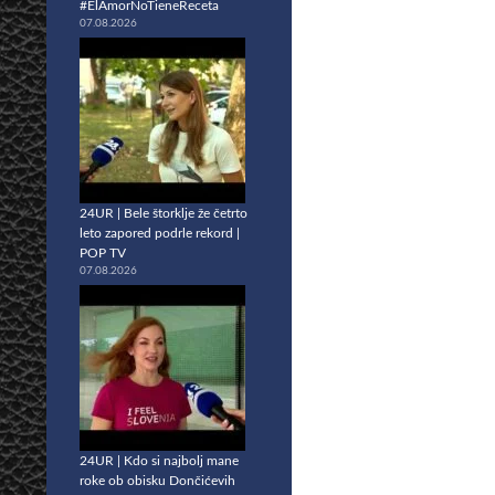
#ElAmorNoTieneReceta
07.08.2026
24UR | Bele štorklje že četrto
leto zapored podrle rekord |
POP TV
07.08.2026
24UR | Kdo si najbolj mane
roke ob obisku Dončićevih