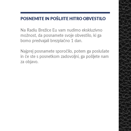
POSNEMITE IN POŠLJITE HITRO OBVESTILO
Na Radiu Brežice Eu vam nudimo ekskluzivno
možnost, da posnamete svoje obvestilo, ki ga
bomo predvajali brezplačno 1 dan.
Najprej posnamete sporočilo, potem ga poslušate
in če ste s posnetkom zadovoljni, ga pošljete nam
za objavo.