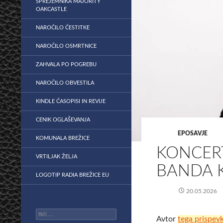
SPREJEMNIKA MAJORITY
OAKCASTLE
NAROČILO ČESTITKE
NAROČILO OSMRTNICE
ZAHVALA PO POGREBU
NAROČILO OBVESTILA
KINDLE ČASOPISI IN REVIJE
CENIK OGLAŠEVANJA
EPOSAVJE
KOMUNALA BREŽICE
KONCER
VRTILJAK ŽELJA
BANDA 
LOGOTIP RADIA BREŽICE EU
20.05.2026
Išči:
Avtor
tega prispev