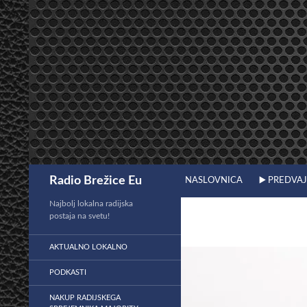
Preskoči
na
vsebino
Išči
Radio Brežice Eu
NASLOVNICA
▶️ PREDVA
Najbolj lokalna radijska
postaja na svetu!
AKTUALNO LOKALNO
PODKASTI
NAKUP RADIJSKEGA