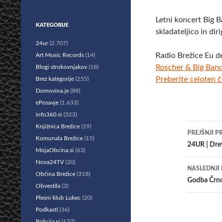
Letni koncert Big 
KATEGORIJE
skladateljico in di
24ur
(2.707)
Radio Brežice Eu d
Art Music Records
(14)
Roscher & Big Ban
Blogi strokovnjakov
(18)
Preberite celoten č
Brez kategorije
(255)
Domovina.je
(88)
ePosavje
(1.633)
info360.si
(323)
Krmar
Knjižnica Brežice
(19)
PREJŠNJI P
Komunala Brežice
(15)
po
24UR | Drev
MojaObcina.si
(63)
prisp
Nova24TV
(20)
NASLEDNJI
Občina Brežice
(318)
Godba Črno
Obvestila
(3)
Plesni klub Lukec
(20)
Podkasti
(36)
Policija.si
(177)