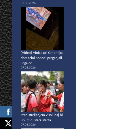
07.08.2026
[Video] Vinica pri Črnomlju:
domačini ponoči preganjali
ilegalce
07.08.2026
Pred streljanjem v šoli naj bi
ubil tudi stara starša
07.08.2026