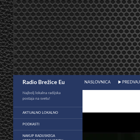
Preskoči
na
vsebino
Išči
Radio Brežice Eu
NASLOVNICA
▶️ PREDVA
Najbolj lokalna radijska
postaja na svetu!
AKTUALNO LOKALNO
PODKASTI
NAKUP RADIJSKEGA