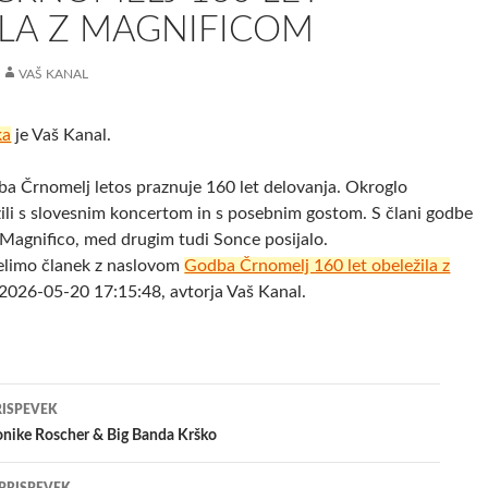
ILA Z MAGNIFICOM
VAŠ KANAL
ka
je Vaš Kanal.
Črnomelj letos praznuje 160 let delovanja. Okroglo
žili s slovesnim koncertom in s posebnim gostom. S člani godbe
 Magnifico, med drugim tudi Sonce posijalo.
elimo članek z naslovom
Godba Črnomelj 160 let obeležila z
2026-05-20 17:15:48, avtorja Vaš Kanal.
jenje
RISPEVEK
nike Roscher & Big Banda Krško
evkih