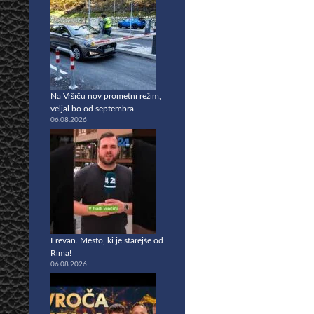
Na Vršiču nov prometni režim,
veljal bo od septembra
06.08.2026
Erevan. Mesto, ki je starejše od
Rima!
06.08.2026