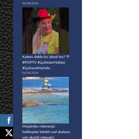
06.08.2026
Katero dekle bo izbral Ivo? 💛
#POPTV #LjubezenNaVasi
#LjubavJeNaSelu
06.08.2026
Mojstrsko reševanje:
helikopter lebdel nad skalami,
ven skočili reševalci