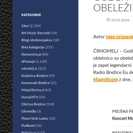
OBELEŽ
KATEGORIJE
20.05.2026
24ur
(2.704)
Art Music Records
(14)
Avtor
tega prispev
Blogi strokovnjakov
(18)
Brez kategorije
(255)
ČRNOMELJ – Godba 
Domovina.je
(88)
obletnico so obele
ePosavje
(1.630)
je zapel legendarni
info360.si
(323)
Radio Brežice Eu d
Knjižnica Brežice
(19)
Magnificom
z dne, 
Komunala Brežice
(15)
MojaObcina.si
(63)
Nova24TV
(20)
Občina Brežice
(318)
Krmar
Obvestila
(3)
PREJŠNJI P
po
Plesni klub Lukec
(20)
Koncert Mo
Podkasti
(36)
prisp
Policija.si
(177)