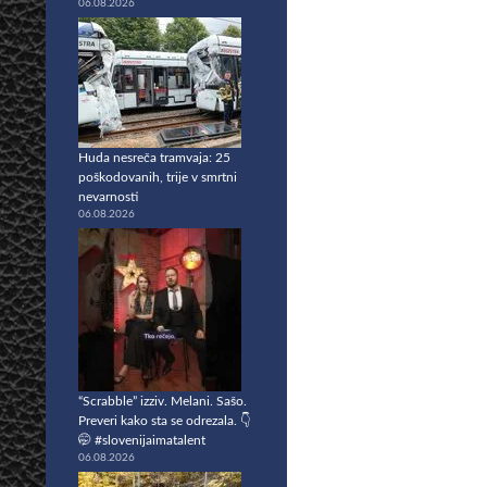
06.08.2026
Huda nesreča tramvaja: 25
poškodovanih, trije v smrtni
nevarnosti
06.08.2026
“Scrabble” izziv. Melani. Sašo.
Preveri kako sta se odrezala. 👇
🤭 #slovenijaimatalent
06.08.2026