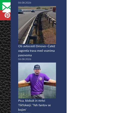
06.08.2026
Ob avtocesti Drnovo–Čatež
zagorela trava med voznima
pasovoma
06.08.2026
Pica, klobuk in mrtvi
TikTokerji: ‘Teh fantov se
bojim’