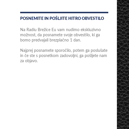
POSNEMITE IN POŠLJITE HITRO OBVESTILO
Na Radiu Brežice Eu vam nudimo ekskluzivno
možnost, da posnamete svoje obvestilo, ki ga
bomo predvajali brezplačno 1 dan.
Najprej posnamete sporočilo, potem ga poslušate
in če ste s posnetkom zadovoljni, ga pošljete nam
za objavo.