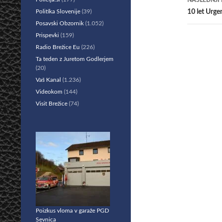
NASLEDNJI
Politika Slovenije
(39)
10 let Urg
Posavski Obzornik
(1.052)
Prispevki
(159)
Radio Brežice Eu
(226)
Ta teden z Juretom Godlerjem
(20)
Vaš Kanal
(1.236)
Videokom
(144)
Visit Brežice
(74)
Poizkus vloma v garaže PGD
Sevnica