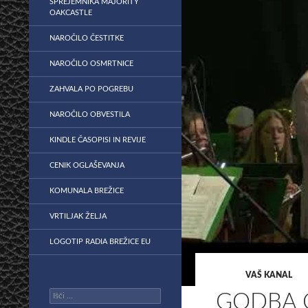
SPREJEMNIKA MAJORITY
OAKCASTLE
NAROČILO ČESTITKE
NAROČILO OSMRTNICE
ZAHVALA PO POGREBU
NAROČILO OBVESTILA
KINDLE ČASOPISI IN REVIJE
CENIK OGLAŠEVANJA
KOMUNALA BREŽICE
VRTILJAK ŽELJA
LOGOTIP RADIA BREŽICE EU
VAŠ KANAL
Išči:
GODBA 