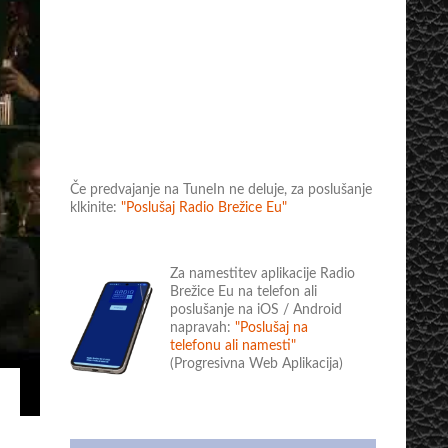
Če predvajanje na TuneIn ne deluje, za poslušanje
klkinite:
"Poslušaj Radio Brežice Eu"
Za namestitev aplikacije Radio
Brežice Eu na telefon ali
poslušanje na iOS / Android
napravah:
"Poslušaj na
telefonu ali namesti"
(Progresivna Web Aplikacija)