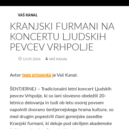
VAŠ KANAL
KRANJSKI FURMANI NA
KONCERTU LJUDSKIH
PEVCEV VRHPOLJE
13.05.2026
VAŠ KANAL
Avtor
tega prispevka
je Vaš Kanal.
ŠENTJERNEJ – Tradicionalni letni koncert Ljudskih
pevcev Vrhpolje, ki so lani slovesno obeležili 20-
letnico delovanja in tudi ob letu osorej povsem
napolnili dvorano šentjernejskega hrama kulture, so
med drugim popestrili člani gorenjske zasedbe
Kranjski furmani, ki deluje pod okriljem akademske