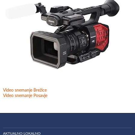
Video snemanje Brežice
Video snemanje Posavje
AKTUALNO LOKALNO