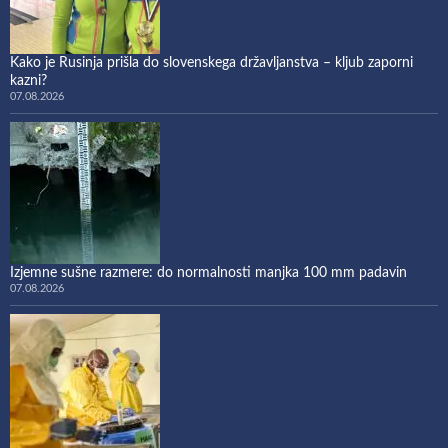
Kako je Rusinja prišla do slovenskega državljanstva – kljub zaporni
kazni?
07.08.2026
Izjemne sušne razmere: do normalnosti manjka 100 mm padavin
07.08.2026