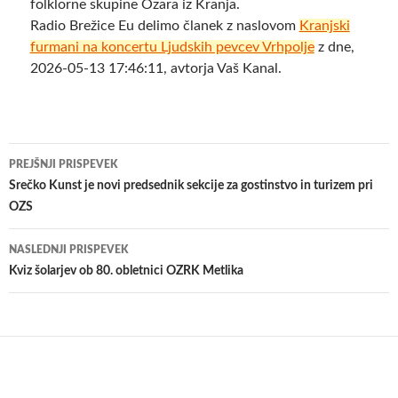
folklorne skupine Ozara iz Kranja.
Radio Brežice Eu delimo članek z naslovom
Kranjski
furmani na koncertu Ljudskih pevcev Vrhpolje
z dne,
2026-05-13 17:46:11, avtorja Vaš Kanal.
Krmarjenje
PREJŠNJI PRISPEVEK
po
Srečko Kunst je novi predsednik sekcije za gostinstvo in turizem pri
OZS
prispevkih
NASLEDNJI PRISPEVEK
Kviz šolarjev ob 80. obletnici OZRK Metlika