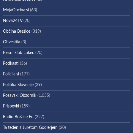
MojaObcina.si
(63)
Nova24TV
(20)
Občina Brežice
(319)
Obvestila
(3)
Plesni klub Lukec
(20)
Podkasti
(36)
Policija.si
(177)
Politika Slovenije
(39)
Posavski Obzornik
(1.055)
Prispevki
(159)
Radio Brežice Eu
(227)
Ta teden z Juretom Godlerjem
(20)