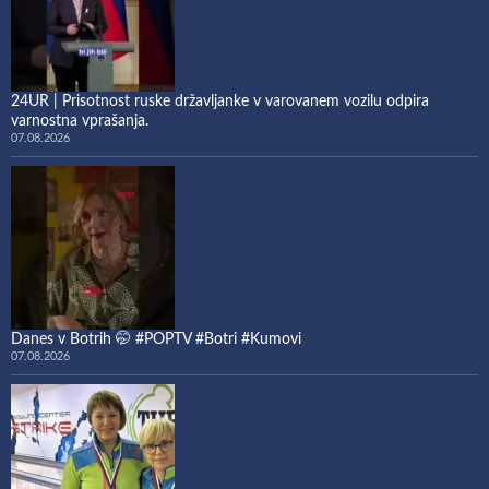
24UR | Prisotnost ruske državljanke v varovanem vozilu odpira
varnostna vprašanja.
07.08.2026
Danes v Botrih 🤭 #POPTV #Botri #Kumovi
07.08.2026