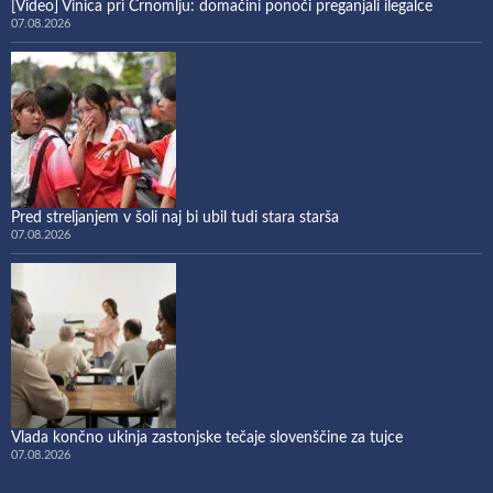
[Video] Vinica pri Črnomlju: domačini ponoči preganjali ilegalce
07.08.2026
Pred streljanjem v šoli naj bi ubil tudi stara starša
07.08.2026
Vlada končno ukinja zastonjske tečaje slovenščine za tujce
07.08.2026