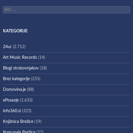
Išči:
KATEGORIJE
24ur
(2.712)
Art Music Records
(14)
Blogi strokovnjakov
(18)
Brez kategorije
(255)
Domovina.je
(88)
ePosavje
(1.633)
info360.si
(323)
Knjižnica Brežice
(19)
Komunala Brežice
(15)