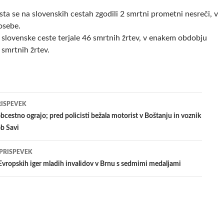
ta se na slovenskih cestah zgodili 2 smrtni prometni nesreči, v
osebe.
 slovenske ceste terjale 46 smrtnih žrtev, v enakem obdobju
 smrtnih žrtev.
jenje
RISPEVEK
bcestno ograjo; pred policisti bežala motorist v Boštanju in voznik
b Savi
evkih
 PRISPEVEK
 Evropskih iger mladih invalidov v Brnu s sedmimi medaljami