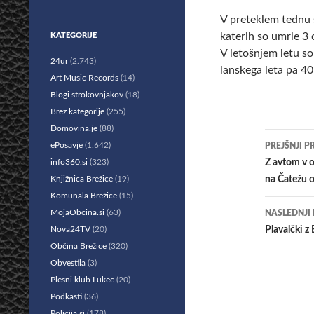
V preteklem tednu s
katerih so umrle 3 
KATEGORIJE
V letošnjem letu so
24ur
(2.743)
lanskega leta pa 40
Art Music Records
(14)
Blogi strokovnjakov
(18)
Brez kategorije
(255)
Domovina.je
(88)
Krmar
ePosavje
(1.642)
PREJŠNJI P
po
info360.si
(323)
Z avtom v o
Knjižnica Brežice
(19)
na Čatežu o
prisp
Komunala Brežice
(15)
MojaObcina.si
(63)
NASLEDNJI
Nova24TV
(20)
Plavalčki z
Občina Brežice
(320)
Obvestila
(3)
Plesni klub Lukec
(20)
Podkasti
(36)
Policija.si
(178)