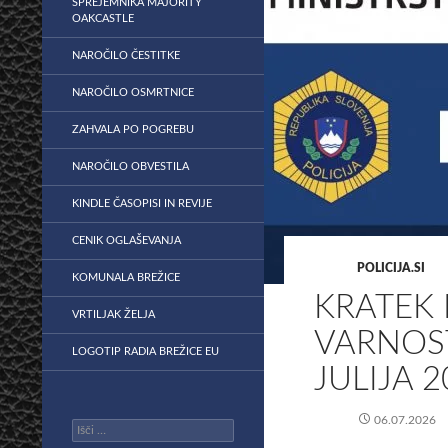
SPREJEMNIKA MAJORITY
OAKCASTLE
NAROČILO ČESTITKE
NAROČILO OSMRTNICE
ZAHVALA PO POGREBU
NAROČILO OBVESTILA
KINDLE ČASOPISI IN REVIJE
CENIK OGLAŠEVANJA
POLICIJA.SI
KOMUNALA BREŽICE
KRATEK
VRTILJAK ŽELJA
VARNOST
LOGOTIP RADIA BREŽICE EU
JULIJA 
06.07.2026
Išči: