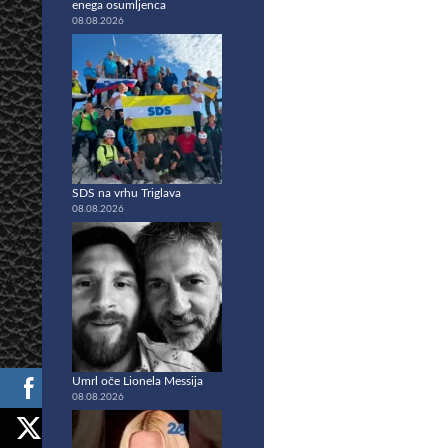
enega osumljenca
08.08.2026
SDS na vrhu Triglava
08.08.2026
Umrl oče Lionela Messija
08.08.2026