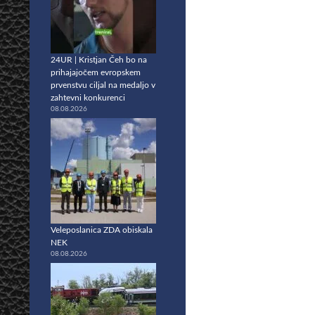
24UR | Kristjan Čeh bo na
prihajajočem evropskem
prvenstvu ciljal na medaljo v
zahtevni konkurenci
08.08.2026
Veleposlanica ZDA obiskala
NEK
08.08.2026