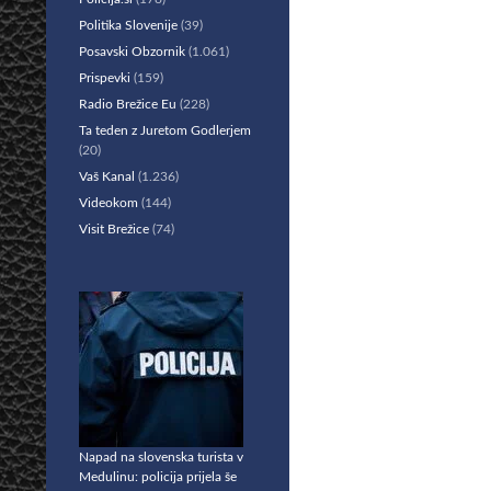
Politika Slovenije
(39)
Posavski Obzornik
(1.061)
Prispevki
(159)
Radio Brežice Eu
(228)
Ta teden z Juretom Godlerjem
(20)
Vaš Kanal
(1.236)
Videokom
(144)
Visit Brežice
(74)
Napad na slovenska turista v
Medulinu: policija prijela še