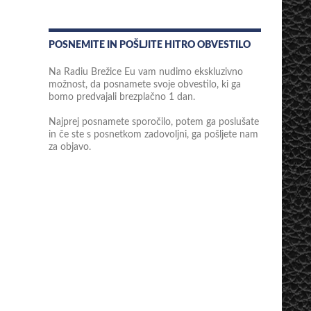
POSNEMITE IN POŠLJITE HITRO OBVESTILO
Na Radiu Brežice Eu vam nudimo ekskluzivno
možnost, da posnamete svoje obvestilo, ki ga
bomo predvajali brezplačno 1 dan.
Najprej posnamete sporočilo, potem ga poslušate
in če ste s posnetkom zadovoljni, ga pošljete nam
za objavo.