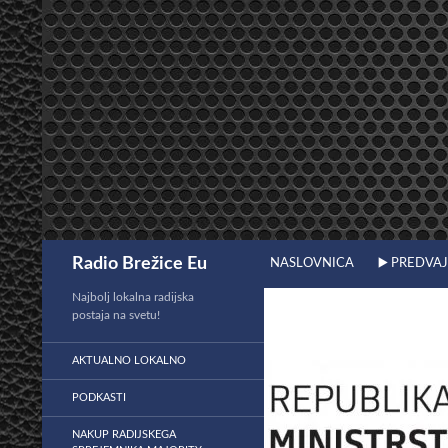
Preskoči
na
vsebino
Išči
Radio Brežice Eu
NASLOVNICA
▶️ PREDVA
Najbolj lokalna radijska
postaja na svetu!
AKTUALNO LOKALNO
PODKASTI
NAKUP RADIJSKEGA