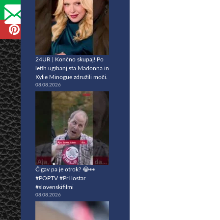
24UR | Končno skupaj! Po
letih ugibanj sta Madonna in
Kylie Minogue združili moči.
08.08.2026
Čigav pa je otrok? 😂👀
#POPTV #PrHostar
#slovenskifilmi
08.08.2026