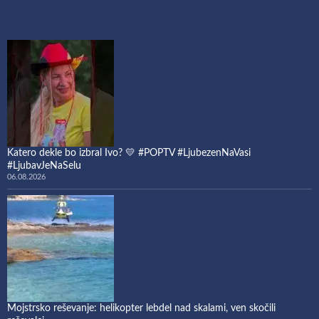
Katero dekle bo izbral Ivo? 💛 #POPTV #LjubezenNaVasi
#LjubavJeNaSelu
06.08.2026
Mojstrsko reševanje: helikopter lebdel nad skalami, ven skočili