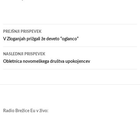
Krmarjenje
PREJŠNJI PRISPEVEK
po
V Zloganjah prižgali že deveto “oglanco”
prispevkih
NASLEDNJI PRISPEVEK
Obletnica novomeškega društva upokojencev
Radio Brežice Eu v živo: