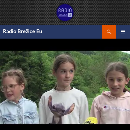
Preskoči
na
vsebino
Išči
Radio Brežice Eu
GLAVNI
MENI