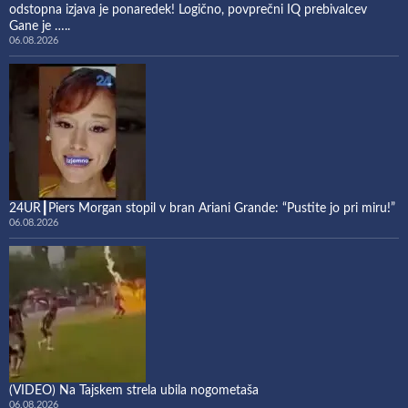
odstopna izjava je ponaredek! Logično, povprečni IQ prebivalcev
Gane je …..
06.08.2026
24UR┃Piers Morgan stopil v bran Ariani Grande: “Pustite jo pri miru!”
06.08.2026
(VIDEO) Na Tajskem strela ubila nogometaša
06.08.2026