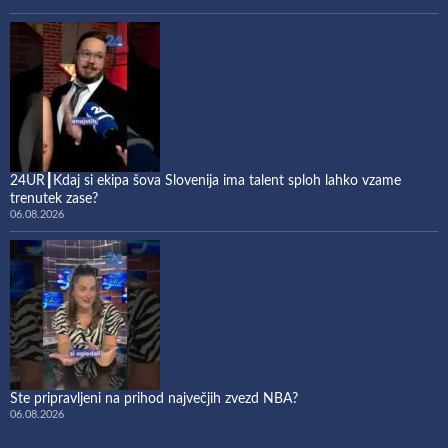
24UR┃Kdaj si ekipa šova Slovenija ima talent sploh lahko vzame
trenutek zase?
06.08.2026
Ste pripravljeni na prihod največjih zvezd NBA?
06.08.2026