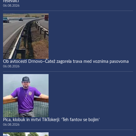
reševalci
06.08.2026
Ob avtocesti Drnovo–Čatež zagorela trava med voznima pasovoma
06.08.2026
Pica, klobuk in mrtvi TikTokerji: ‘Teh fantov se bojim’
06.08.2026