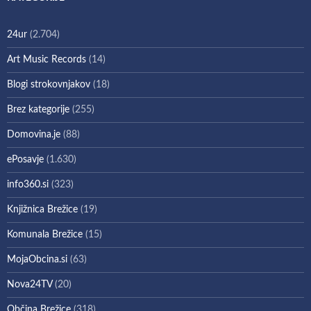
24ur
(2.704)
Art Music Records
(14)
Blogi strokovnjakov
(18)
Brez kategorije
(255)
Domovina.je
(88)
ePosavje
(1.630)
info360.si
(323)
Knjižnica Brežice
(19)
Komunala Brežice
(15)
MojaObcina.si
(63)
Nova24TV
(20)
Občina Brežice
(318)