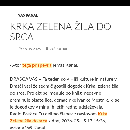
VAŠ KANAL
KRKA ZELENA ŽILA DO
SRCA
15.05.2026
VAŠ KANAL
Avtor
tega prispevka
je Vaš Kanal.
DRAŠČA VAS – Ta teden so v Hiši kulture in nature v
Drašči vasi že sedmič gostili dogodek Krka, zelena žila
do srca. Projekt se imenuje po knjigi nedavno
preminule pisateljice, domačinke Ivanke Mestnik, ki se
je dogodkov v minulih letih redno udeleževala.
Radio Brežice Eu delimo članek z naslovom
Krka
Zelena žila do srca
z dne, 2026-05-15 17:15:36,
avtorja Vaš Kanal.