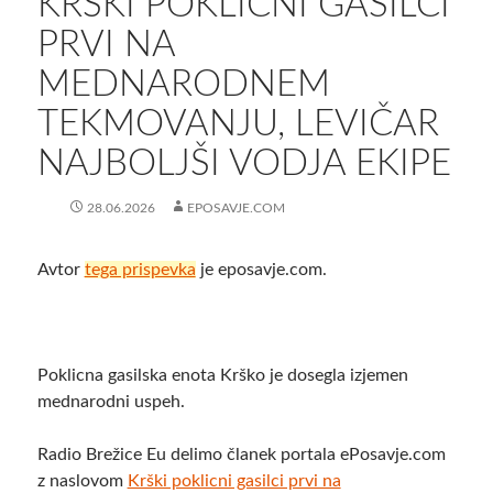
KRŠKI POKLICNI GASILCI
PRVI NA
MEDNARODNEM
TEKMOVANJU, LEVIČAR
NAJBOLJŠI VODJA EKIPE
28.06.2026
EPOSAVJE.COM
Avtor
tega prispevka
je eposavje.com.
Poklicna gasilska enota Krško je dosegla izjemen
mednarodni uspeh.
Radio Brežice Eu delimo članek portala ePosavje.com
z naslovom
Krški poklicni gasilci prvi na