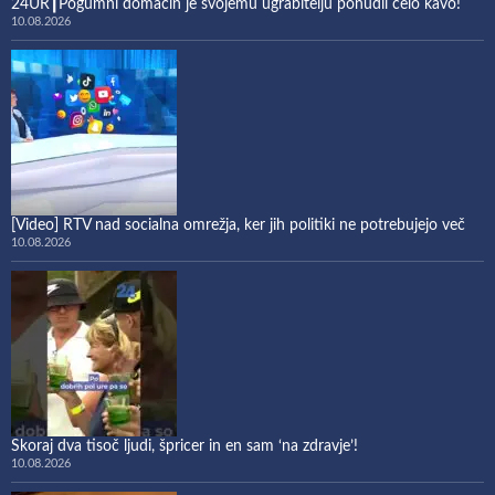
24UR┃Pogumni domačin je svojemu ugrabitelju ponudil celo kavo!
10.08.2026
[Video] RTV nad socialna omrežja, ker jih politiki ne potrebujejo več
10.08.2026
Skoraj dva tisoč ljudi, špricer in en sam ‘na zdravje’!
10.08.2026