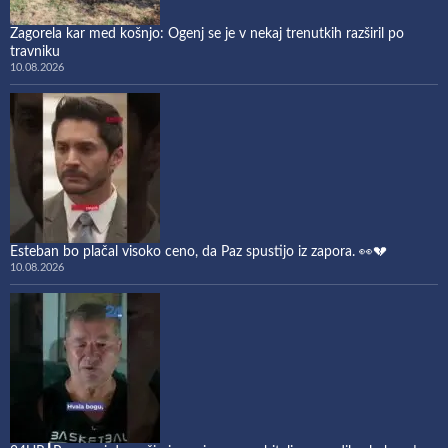
Zagorela kar med košnjo: Ogenj se je v nekaj trenutkih razširil po
travniku
10.08.2026
Esteban bo plačal visoko ceno, da Paz spustijo iz zapora. 👀💔
10.08.2026