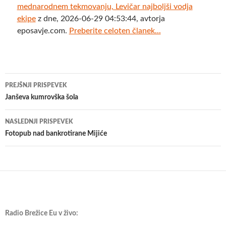
mednarodnem tekmovanju, Levičar najboljši vodja
ekipe
z dne, 2026-06-29 04:53:44, avtorja
eposavje.com.
Preberite celoten članek...
Krmarjenje
PREJŠNJI PRISPEVEK
po
Janševa kumrovška šola
prispevkih
NASLEDNJI PRISPEVEK
Fotopub nad bankrotirane Mijiće
Radio Brežice Eu v živo: