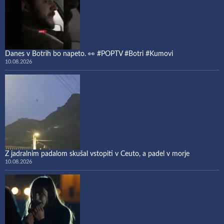
Danes v Botrih bo napeto. 👀 #POPTV #Botri #Kumovi
10.08.2026
Z jadralnim padalom skušal vstopiti v Ceuto, a padel v morje
10.08.2026