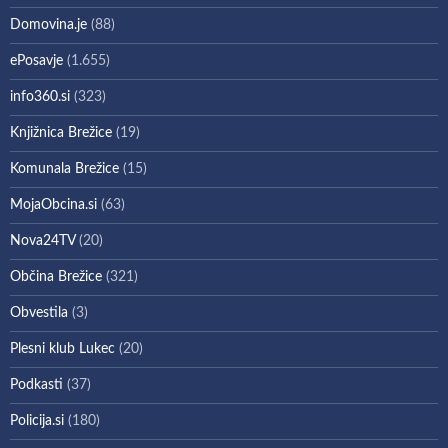
Domovina.je
(88)
ePosavje
(1.655)
info360.si
(323)
Knjižnica Brežice
(19)
Komunala Brežice
(15)
MojaObcina.si
(63)
Nova24TV
(20)
Občina Brežice
(321)
Obvestila
(3)
Plesni klub Lukec
(20)
Podkasti
(37)
Policija.si
(180)