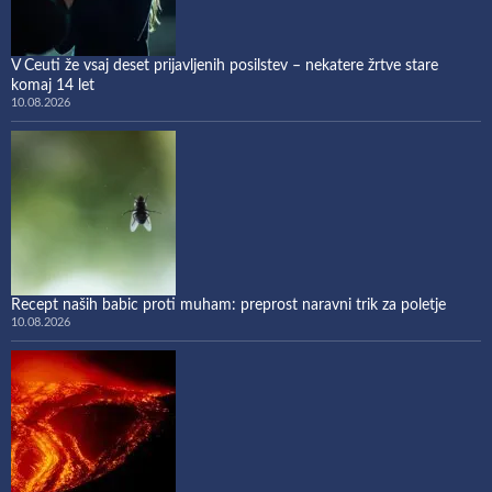
V Ceuti že vsaj deset prijavljenih posilstev – nekatere žrtve stare
komaj 14 let
10.08.2026
Recept naših babic proti muham: preprost naravni trik za poletje
10.08.2026