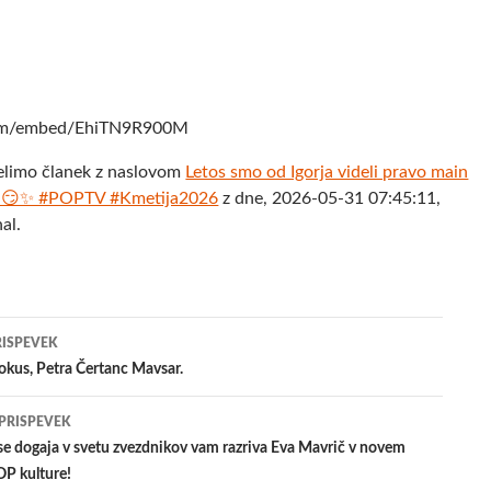
com/embed/EhiTN9R900M
elimo članek z naslovom
Letos smo od Igorja videli pravo main
o. 😏✨ #POPTV #Kmetija2026
z dne, 2026-05-31 07:45:11,
al.
jenje
RISPEVEK
kus, Petra Čertanc Mavsar.
evkih
 PRISPEVEK
e dogaja v svetu zvezdnikov vam razriva Eva Mavrič v novem
OP kulture!