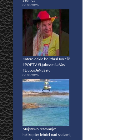
Sevnica
06.08.2026
Katero dekle bo izbral Ivo? 💛
#POPTV #LjubezenNaVasi
#LjubavJeNaSelu
06.08.2026
Mojstrsko reševanje:
helikopter lebdel nad skalami,