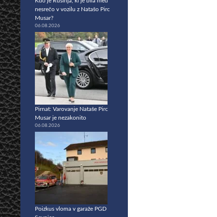
Kdo je Rusinja, ki je bila med
nesrečo v vozilu z Natašo Pirc
Musar?
06.08.2026
Pirnat: Varovanje Nataše Pirc
Musar je nezakonito
06.08.2026
Poizkus vloma v garaže PGD