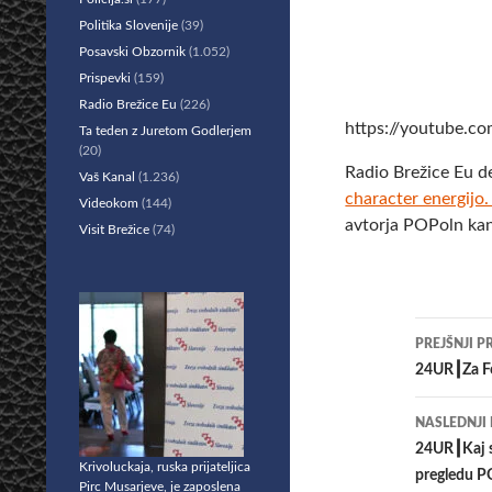
Politika Slovenije
(39)
Posavski Obzornik
(1.052)
Prispevki
(159)
Radio Brežice Eu
(226)
https://youtube.
Ta teden z Juretom Godlerjem
(20)
Radio Brežice Eu d
Vaš Kanal
(1.236)
character energij
Videokom
(144)
avtorja POPoln kan
Visit Brežice
(74)
Krmar
PREJŠNJI P
po
24UR┃Za Fo
prisp
NASLEDNJI
24UR┃Kaj s
Krivoluckaja, ruska prijateljica
pregledu P
Pirc Musarjeve, je zaposlena