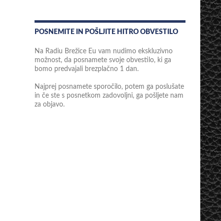
POSNEMITE IN POŠLJITE HITRO OBVESTILO
Na Radiu Brežice Eu vam nudimo ekskluzivno
možnost, da posnamete svoje obvestilo, ki ga
bomo predvajali brezplačno 1 dan.
Najprej posnamete sporočilo, potem ga poslušate
in če ste s posnetkom zadovoljni, ga pošljete nam
za objavo.