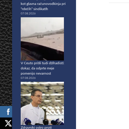
kot glavna računovodkinja pri
“rdečih” sindikatih
07.08.2026
V Ceuto prišli tudi džihadisti:
dokaz, da odprte meje
pomenijo nevarnost
07.08.2026
Zdravniki ostro proti