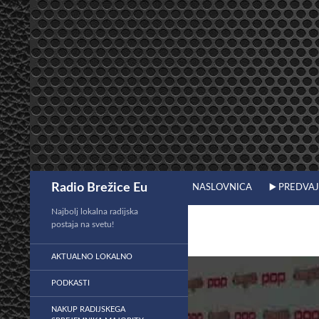
Preskoči
na
vsebino
Išči
Radio Brežice Eu
NASLOVNICA
▶️ PREDVA
Najbolj lokalna radijska
postaja na svetu!
AKTUALNO LOKALNO
PODKASTI
NAKUP RADIJSKEGA