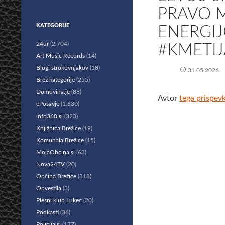
PRAVO 
KATEGORIJE
ENERGIJ
24ur
(2.704)
#KMETIJ
Art Music Records
(14)
Blogi strokovnjakov
(18)
31.05.2026
Brez kategorije
(255)
Domovina.je
(88)
Avtor
tega prispev
ePosavje
(1.630)
info360.si
(323)
Knjižnica Brežice
(19)
Komunala Brežice
(15)
MojaObcina.si
(63)
Nova24TV
(20)
Občina Brežice
(318)
Obvestila
(3)
Plesni klub Lukec
(20)
Podkasti
(36)
Policija.si
(177)