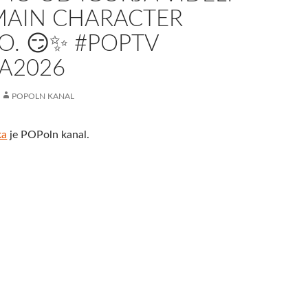
MAIN CHARACTER
O. 😏✨ #POPTV
A2026
POPOLN KANAL
ka
je POPoln kanal.