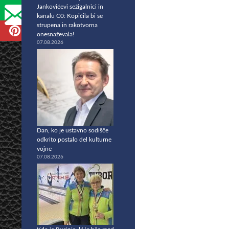
Jankovićevi sežigalnici in
kanalu C0: Kopičila bi se
strupena in rakotvorna
onesnaževala!
07.08.2026
Dan, ko je ustavno sodišče
odkrito postalo del kulturne
vojne
07.08.2026