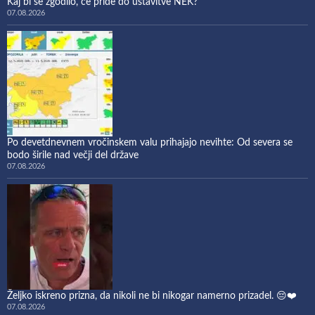
Kaj bi se zgodilo, če pride do ustavitve NEK?
07.08.2026
Po devetdnevnem vročinskem valu prihajajo nevihte: Od severa se
bodo širile nad večji del države
07.08.2026
Željko iskreno prizna, da nikoli ne bi nikogar namerno prizadel. 😔❤️
07.08.2026