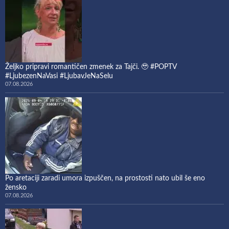
Željko pripravi romantičen zmenek za Tajči. 🥹 #POPTV
#LjubezenNaVasi #LjubavJeNaSelu
07.08.2026
Po aretaciji zaradi umora izpuščen, na prostosti nato ubil še eno
žensko
07.08.2026