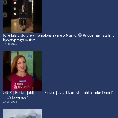
To je bila čisto prelahka naloga za našo Nuško. 🤭 #slovenijaimatalent
#poptvprogram #sit
07.08.2026
24UR | Bosta Ljubljana in Slovenija znali izkoristiti obisk Luke Dončića
in LA Lakersov?
07.08.2026