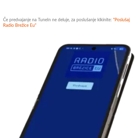
Če predvajanje na TuneIn ne deluje, za poslušanje klkinite:
"Poslušaj
Radio Brežice Eu"