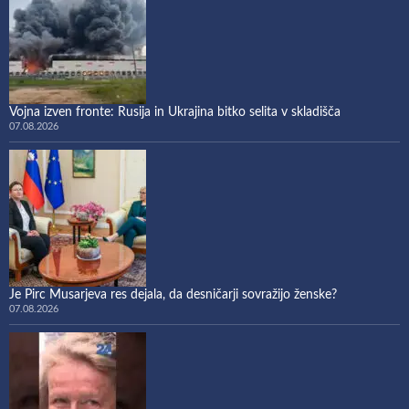
Vojna izven fronte: Rusija in Ukrajina bitko selita v skladišča
07.08.2026
Je Pirc Musarjeva res dejala, da desničarji sovražijo ženske?
07.08.2026