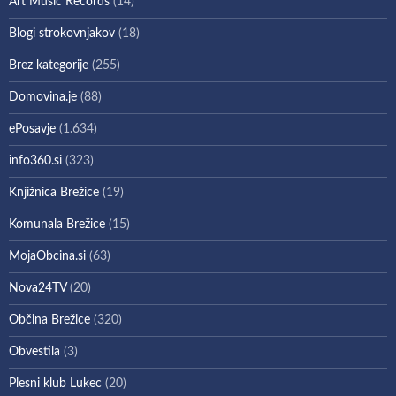
Art Music Records
(14)
Blogi strokovnjakov
(18)
Brez kategorije
(255)
Domovina.je
(88)
ePosavje
(1.634)
info360.si
(323)
Knjižnica Brežice
(19)
Komunala Brežice
(15)
MojaObcina.si
(63)
Nova24TV
(20)
Občina Brežice
(320)
Obvestila
(3)
Plesni klub Lukec
(20)