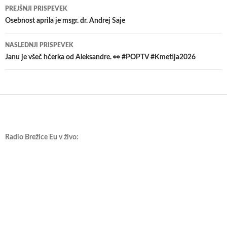
Krmarjenje
PREJŠNJI PRISPEVEK
po
Osebnost aprila je msgr. dr. Andrej Saje
prispevkih
NASLEDNJI PRISPEVEK
Janu je všeč hčerka od Aleksandre. 👀 #POPTV #Kmetija2026
Radio Brežice Eu v živo: