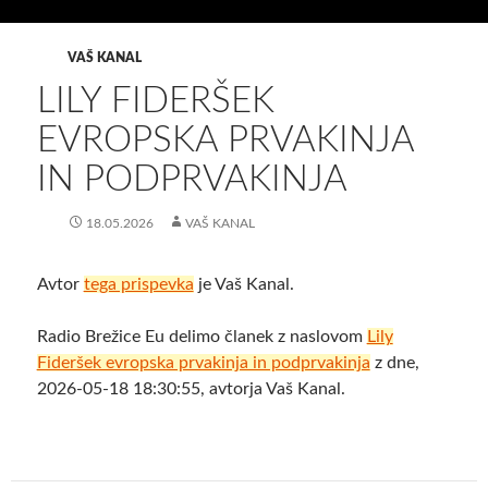
VAŠ KANAL
LILY FIDERŠEK
EVROPSKA PRVAKINJA
IN PODPRVAKINJA
18.05.2026
VAŠ KANAL
Avtor
tega prispevka
je Vaš Kanal.
Radio Brežice Eu delimo članek z naslovom
Lily
Fideršek evropska prvakinja in podprvakinja
z dne,
2026-05-18 18:30:55, avtorja Vaš Kanal.