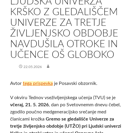
LJUDSKA UNIVERZA
KRŠKO Z GLEDALIŠČEM
UNIVERZE ZA TRETJE
ŽIVLJENJSKO OBDOBJE
NAVDUŠILA OTROKE IN
UČENCE OŠ GLOBOKO
22.05.2026
Avtor
tega prispevka
je Posavski obzornik.
V okviru
Tednov vseživljenjskega učenja (TVU) se je
včeraj, 21. 5. 2026
, dan po Svetovnemm dnevu čebel,
zgodilo poučno medgeneracijsko srečanje med
članicami krožka
Gremo se gledališče Univerze za
tretje življenjsko obdobje (UTŽO) pri Ljudski univerzi