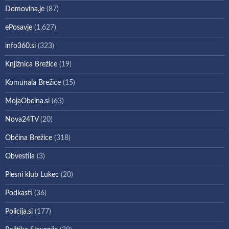
Domovina.je
(87)
ePosavje
(1.627)
info360.si
(323)
Knjižnica Brežice
(19)
Komunala Brežice
(15)
MojaObcina.si
(63)
Nova24TV
(20)
Občina Brežice
(318)
Obvestila
(3)
Plesni klub Lukec
(20)
Podkasti
(36)
Policija.si
(177)