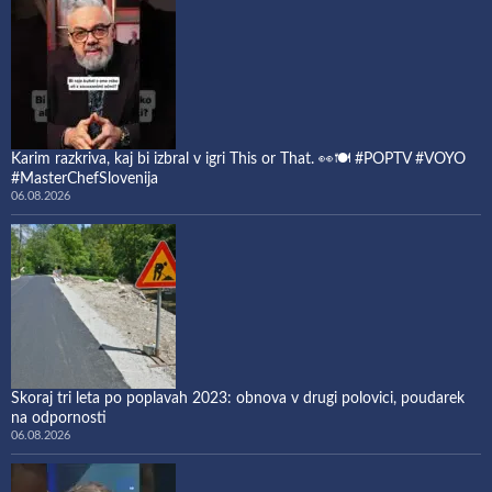
Karim razkriva, kaj bi izbral v igri This or That. 👀🍽️ #POPTV #VOYO
#MasterChefSlovenija
06.08.2026
Skoraj tri leta po poplavah 2023: obnova v drugi polovici, poudarek
na odpornosti
06.08.2026