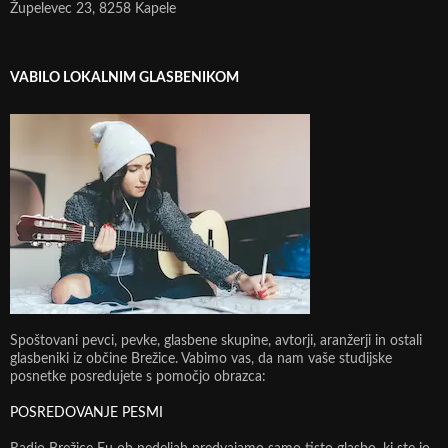
Župelevec 23, 8258 Kapele
VABILO LOKALNIM GLASBENIKOM
Spoštovani pevci, pevke, glasbene skupine, avtorji, aranžerji in ostali
glasbeniki iz občine Brežice. Vabimo vas, da nam vaše studijske
posnetke posredujete s pomočjo obrazca:
POSREDOVANJE PESMI