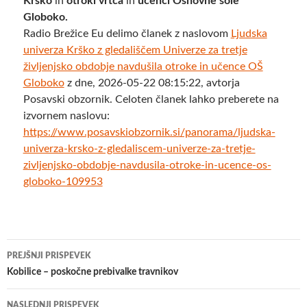
Krško
in
otroki vrtca
in
učenci Osnovne šole
Globoko.
Radio Brežice Eu delimo članek z naslovom
Ljudska
univerza Krško z gledališčem Univerze za tretje
življenjsko obdobje navdušila otroke in učence OŠ
Globoko
z dne, 2026-05-22 08:15:22, avtorja
Posavski obzornik. Celoten članek lahko preberete na
izvornem naslovu:
https://www.posavskiobzornik.si/panorama/ljudska-
univerza-krsko-z-gledaliscem-univerze-za-tretje-
zivljenjsko-obdobje-navdusila-otroke-in-ucence-os-
globoko-109953
Krmarjenje
PREJŠNJI PRISPEVEK
po
Kobilice – poskočne prebivalke travnikov
prispevkih
NASLEDNJI PRISPEVEK