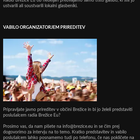
Radio Brežice Eu ob nedeljah predvajamo samo tisto glasbo, ki ste jo
ustvarili ali soustvarili lokalni glasbeniki.
VABILO ORGANIZATORJEM PRIREDITEV
Pripravljate javno prireditev v občini Brežice in bi jo želeli predstaviti
poslušalcem radia Brežice Eu?
Prosimo vas, da nam pišete na info@brezice.eu in se čim prej
dogovorimo za intervju na to temo. Kratko predstavitev in vabilo
poslušalcem lahko posnamemo tudi po telefonu, če nas pokličete na