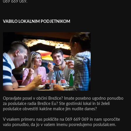
069 669 069.
VABILO LOKALNIM PODJETNIKOM
Opravljate posel v občini Brežice? Imate posebno ugodno ponudbo
za poslušalce radia Brežice Eu? Ste gostinski lokal in bi želeli
poslušalce obvestiti kakšne malice jim nudite danes?
V vsakem primeru nas pokličite na 069 669 069 in nam sporočite
vašo ponudbo, da jo v vašem imenu posredujemo poslušalcem.