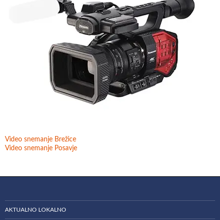
Video snemanje Brežice
Video snemanje Posavje
AKTUALNO LOKALNO