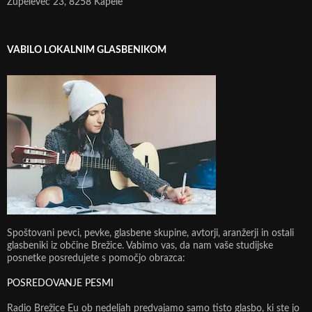
Župelevec 23, 8258 Kapele
VABILO LOKALNIM GLASBENIKOM
Spoštovani pevci, pevke, glasbene skupine, avtorji, aranžerji in ostali
glasbeniki iz občine Brežice. Vabimo vas, da nam vaše studijske
posnetke posredujete s pomočjo obrazca:
POSREDOVANJE PESMI
Radio Brežice Eu ob nedeljah predvajamo samo tisto glasbo, ki ste jo