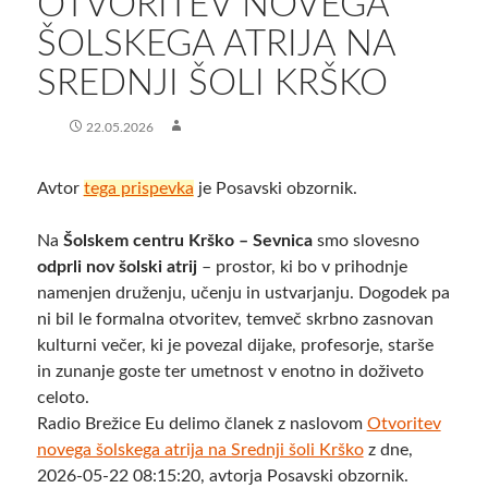
OTVORITEV NOVEGA
ŠOLSKEGA ATRIJA NA
SREDNJI ŠOLI KRŠKO
22.05.2026
Avtor
tega prispevka
je Posavski obzornik.
​Na
Šolskem centru Krško – Sevnica
smo slovesno
odprli nov šolski atrij
– prostor, ki bo v prihodnje
namenjen druženju, učenju in ustvarjanju. Dogodek pa
ni bil le formalna otvoritev, temveč skrbno zasnovan
kulturni večer, ki je povezal dijake, profesorje, starše
in zunanje goste ter umetnost v enotno in doživeto
celoto.
Radio Brežice Eu delimo članek z naslovom
Otvoritev
novega šolskega atrija na Srednji šoli Krško
z dne,
2026-05-22 08:15:20, avtorja Posavski obzornik.