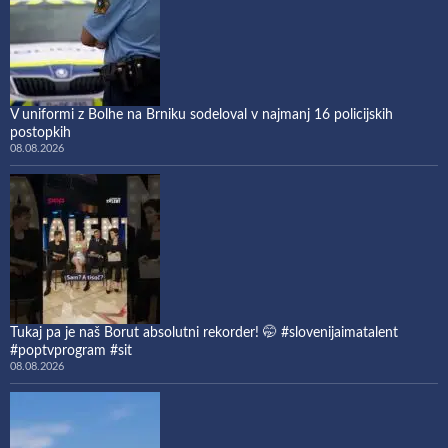
V uniformi z Bolhe na Brniku sodeloval v najmanj 16 policijskih
postopkih
08.08.2026
Tukaj pa je naš Borut absolutni rekorder! 🤭 #slovenijaimatalent
#poptvprogram #sit
08.08.2026