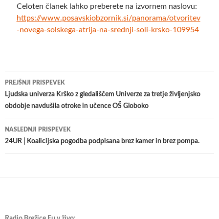
Celoten članek lahko preberete na izvornem naslovu:
https://www.posavskiobzornik.si/panorama/otvoritev
-novega-solskega-atrija-na-srednji-soli-krsko-109954
Krmarjenje
PREJŠNJI PRISPEVEK
po
Ljudska univerza Krško z gledališčem Univerze za tretje življenjsko
obdobje navdušila otroke in učence OŠ Globoko
prispevkih
NASLEDNJI PRISPEVEK
24UR | Koalicijska pogodba podpisana brez kamer in brez pompa.
Radio Brežice Eu v živo: