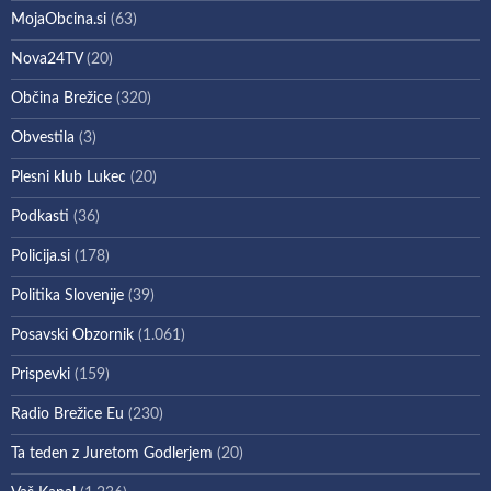
MojaObcina.si
(63)
Nova24TV
(20)
Občina Brežice
(320)
Obvestila
(3)
Plesni klub Lukec
(20)
Podkasti
(36)
Policija.si
(178)
Politika Slovenije
(39)
Posavski Obzornik
(1.061)
Prispevki
(159)
Radio Brežice Eu
(230)
Ta teden z Juretom Godlerjem
(20)