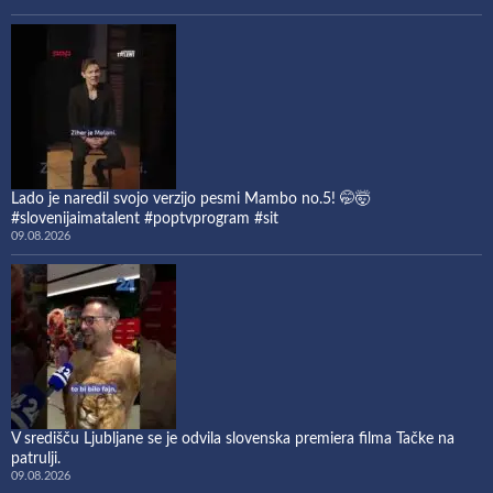
Lado je naredil svojo verzijo pesmi Mambo no.5! 🤭🤯
#slovenijaimatalent #poptvprogram #sit
09.08.2026
V središču Ljubljane se je odvila slovenska premiera filma Tačke na
patrulji.
09.08.2026