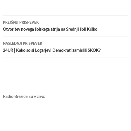
Krmarjenje
PREJŠNJI PRISPEVEK
po
Otvoritev novega šolskega atrija na Srednji šoli Krško
prispevkih
NASLEDNJI PRISPEVEK
24UR | Kako so si Logarjevi Demokrati zamislili SKOK?
Radio Brežice Eu v živo: