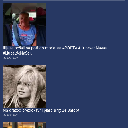
Ilija se pošali na poti do morja. 👀 #POPTV #LjubezenNaVasi
#LjubavJeNaSelu
09.08.2026
Na dražbo brezrokavni plašč Brigitte Bardot
09.08.2026