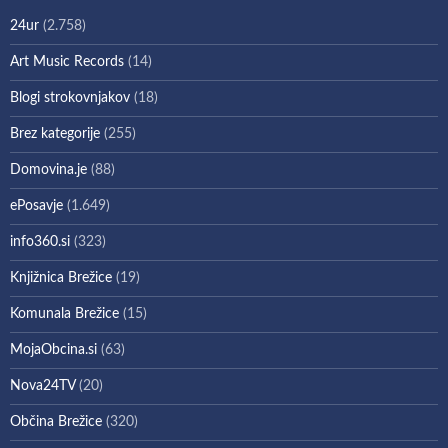
24ur
(2.758)
Art Music Records
(14)
Blogi strokovnjakov
(18)
Brez kategorije
(255)
Domovina.je
(88)
ePosavje
(1.649)
info360.si
(323)
Knjižnica Brežice
(19)
Komunala Brežice
(15)
MojaObcina.si
(63)
Nova24TV
(20)
Občina Brežice
(320)