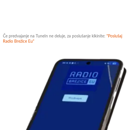
Če predvajanje na TuneIn ne deluje, za poslušanje klkinite:
"Poslušaj
Radio Brežice Eu"