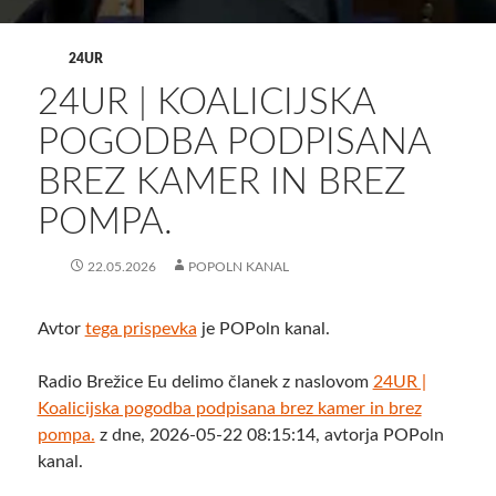
24UR
24UR | KOALICIJSKA
POGODBA PODPISANA
BREZ KAMER IN BREZ
POMPA.
22.05.2026
POPOLN KANAL
Avtor
tega prispevka
je POPoln kanal.
Radio Brežice Eu delimo članek z naslovom
24UR |
Koalicijska pogodba podpisana brez kamer in brez
pompa.
z dne, 2026-05-22 08:15:14, avtorja POPoln
kanal.