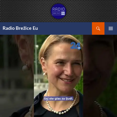
Preskoči
na
vsebino
Išči
Radio Brežice Eu
GLAVNI
MENI