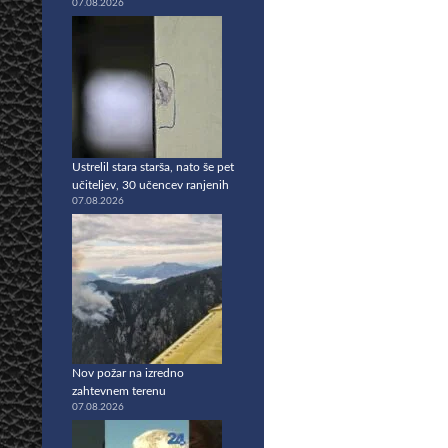
07.08.2026
Ustrelil stara starša, nato še pet
učiteljev, 30 učencev ranjenih
07.08.2026
Nov požar na izredno
zahtevnem terenu
07.08.2026