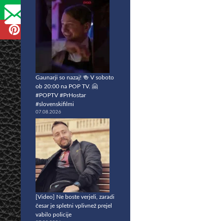
Gaunarji so nazaj! 🍻 V soboto
ob 20:00 na POP TV. 🤗
#POPTV #PrHostar
#slovenskifilmi
07.08.2026
[Video] Ne boste verjeli, zaradi
česar je spletni vplivnež prejel
vabilo policije