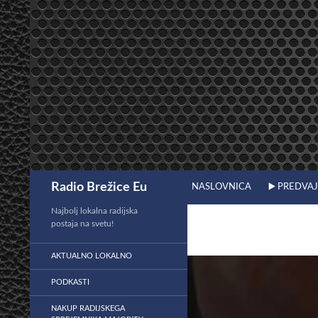
Preskoči
na
vsebino
Išči
Radio Brežice Eu
NASLOVNICA
▶️ PREDVA
Najbolj lokalna radijska
postaja na svetu!
AKTUALNO LOKALNO
PODKASTI
NAKUP RADIJSKEGA