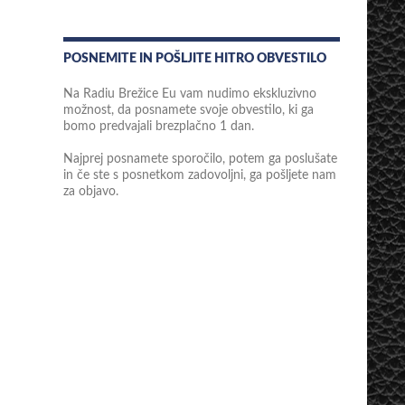
POSNEMITE IN POŠLJITE HITRO OBVESTILO
Na Radiu Brežice Eu vam nudimo ekskluzivno
možnost, da posnamete svoje obvestilo, ki ga
bomo predvajali brezplačno 1 dan.
Najprej posnamete sporočilo, potem ga poslušate
in če ste s posnetkom zadovoljni, ga pošljete nam
za objavo.