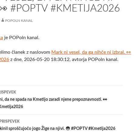
 👀 #POPTV #KMETIJA2026
POPOLN KANAL
ka
je POPoln kanal.
elimo članek z naslovom
Mark ni vesel, da ga nihče ni izbral. 👀
2026
z dne, 2026-05-20 18:30:12, avtorja POPoln kanal.
jenje
RISPEVEK
i, da ne spada na Kmetijo zaradi njene prepoznavnosti. 👀
metija2026
evkih
 PRISPEVEK
kinil sproščujočo jogo Žige na njivi. 😳 #POPTV #Kmetija2026