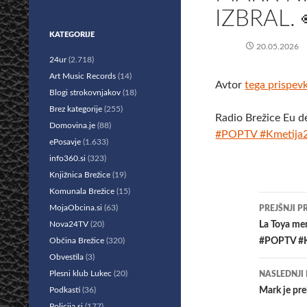
IZBRAL.
KATEGORIJE
20.05.2026
24ur
(2.718)
Art Music Records
(14)
Avtor
tega prispev
Blogi strokovnjakov
(18)
Brez kategorije
(255)
Radio Brežice Eu d
Domovina.je
(88)
#POPTV #Kmetija
ePosavje
(1.633)
info360.si
(323)
Knjižnica Brežice
(19)
Komunala Brežice
(15)
Krmar
MojaObcina.si
(63)
PREJŠNJI P
po
Nova24TV
(20)
La Toya men
Občina Brežice
(320)
#POPTV #K
prisp
Obvestila
(3)
Plesni klub Lukec
(20)
NASLEDNJI
Podkasti
(36)
Mark je pre
Policija.si
(177)