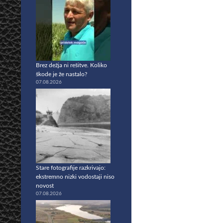
Brez dežja ni rešitve. Koliko
škode je že nastalo?
07.08.2026
Stare fotografije razkrivajo:
ekstremno nizki vodostaji niso
novost
07.08.2026