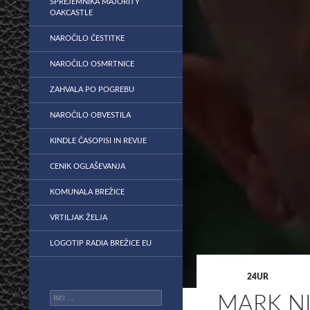
SPREJEMNIKA MAJORITY
OAKCASTLE
NAROČILO ČESTITKE
NAROČILO OSMRTNICE
ZAHVALA PO POGREBU
NAROČILO OBVESTILA
KINDLE ČASOPISI IN REVIJE
CENIK OGLAŠEVANJA
KOMUNALA BREŽICE
VRTILJAK ŽELJA
LOGOTIP RADIA BREŽICE EU
24UR
Išči:
MARK NI