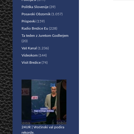
Politika Slovenije
(39)
Posavski Obzornik
(1.057)
Prispevki
(159)
Radio Brežice Eu
(228)
Ta teden z Juretom Godlerjem
(20)
Vaš Kanal
(1.236)
Videokom
(144)
Visit Brežice
(74)
24UR | Vročinski val podira
rekorde.