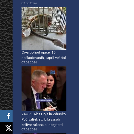
07.08.2026
Divji pohod opice: 18
poškodovanih, zaprli več šol
07.08.2026
24UR | Aleš Hojs in Zdravko
Počivalšek sta bila zaradi
kršitve zakona o integriteti.
07.08.2026