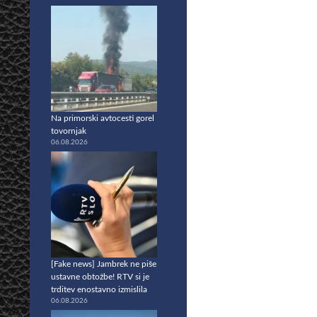
Na primorski avtocesti gorel
tovornjak
06.08.2026
[Fake news] Jambrek ne piše
ustavne obtožbe! RTV si je
trditev enostavno izmislila
06.08.2026