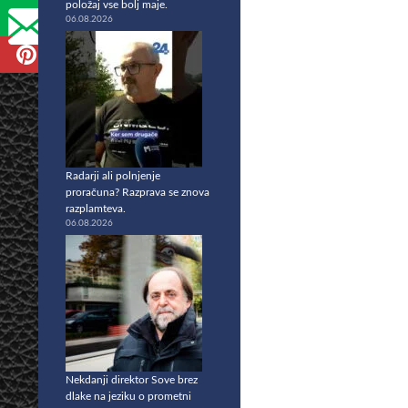
položaj vse bolj maje.
06.08.2026
Radarji ali polnjenje
proračuna? Razprava se znova
razplamteva.
06.08.2026
Nekdanji direktor Sove brez
dlake na jeziku o prometni