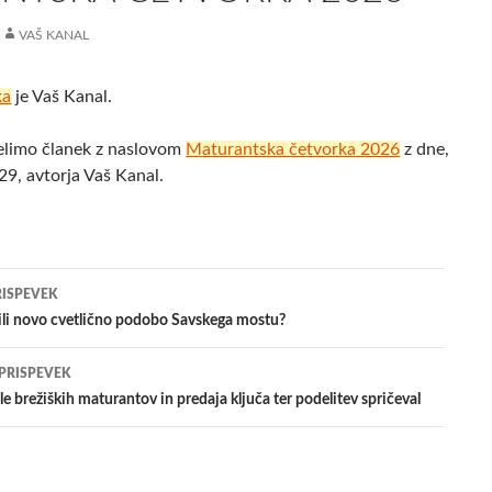
VAŠ KANAL
ka
je Vaš Kanal.
elimo članek z naslovom
Maturantska četvorka 2026
z dne,
9, avtorja Vaš Kanal.
jenje
RISPEVEK
ili novo cvetlično podobo Savskega mostu?
evkih
 PRISPEVEK
le brežiških maturantov in predaja ključa ter podelitev spričeval