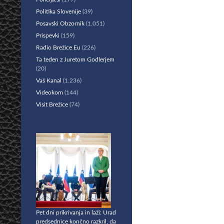
Politika Slovenije
(39)
Posavski Obzornik
(1.051)
Prispevki
(159)
Radio Brežice Eu
(226)
Ta teden z Juretom Godlerjem
(20)
Vaš Kanal
(1.236)
Videokom
(144)
Visit Brežice
(74)
Pet dni prikrivanja in laži: Urad
predsednice končno razkril, da