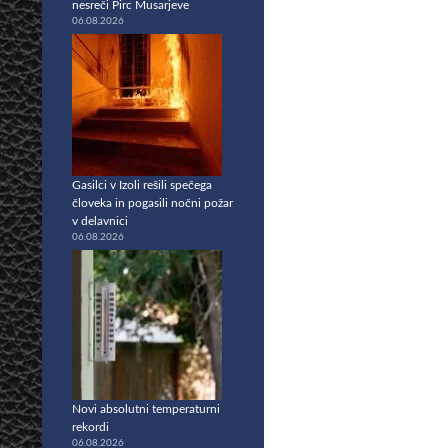
nesreči Pirc Musarjeve
06.08.2026
Gasilci v Izoli rešili spečega
človeka in pogasili nočni požar
v delavnici
06.08.2026
Novi absolutni temperaturni
rekordi
06.08.2026