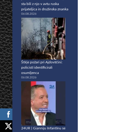
sta bili z njo v avtu ruska
prijateljica in družinska znanka
06.08.2026
Štirje požari pri Ajdovščini:
policisti identificirali
osumljenca
06.08.2026
24UR | Gianniju Infantinu se