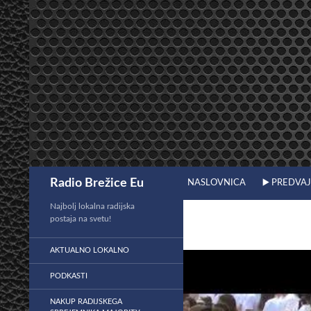
Preskoči
na
vsebino
Išči
Radio Brežice Eu
NASLOVNICA
▶️ PREDVA
Najbolj lokalna radijska
postaja na svetu!
AKTUALNO LOKALNO
PODKASTI
NAKUP RADIJSKEGA