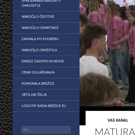
SPREJEMNIKA MAJORITY
OAKCASTLE
NAROČILO ČESTITKE
NAROČILO OSMRTNICE
ZAHVALA PO POGREBU
NAROČILO OBVESTILA
KINDLE ČASOPISI IN REVIJE
CENIK OGLAŠEVANJA
KOMUNALA BREŽICE
VRTILJAK ŽELJA
LOGOTIP RADIA BREŽICE EU
VAŠ KANAL
Išči:
MATURA