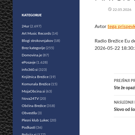
22.05.2026
KATEGORIJE
Avtor
tega prispev
24ur
(2.697)
Art Music Records
(14)
Radio Brežice Eu d
Blogi strokovnjakov
(18)
2026-05-22 18:30:2
Brez kategorije
(255)
Domovina.je
(87)
ePosavje
(1.628)
info360.si
(323)
Krmar
Knjižnica Brežice
(19)
PREJŠNJI P
Komunala Brežice
(15)
po
Ste že opaz
MojaObcina.si
(63)
prisp
Nova24TV
(20)
NASLEDNJI
Občina Brežice
(318)
Slovo od šo
Obvestila
(3)
Plesni klub Lukec
(20)
Podkasti
(36)
Policija.si
(177)